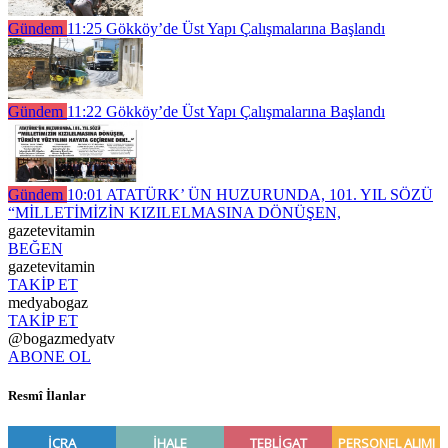
Gündem
11:25
Gökköy’de Üst Yapı Çalışmalarına Başlandı
Gündem
11:22
Gökköy’de Üst Yapı Çalışmalarına Başlandı
Gündem
10:01
ATATÜRK’ ÜN HUZURUNDA, 101. YIL SÖZÜ
“MİLLETİMİZİN KIZILELMASINA DÖNÜŞEN,
gazetevitamin
BEĞEN
gazetevitamin
TAKİP ET
medyabogaz
TAKİP ET
@bogazmedyatv
ABONE OL
Resmî İlanlar