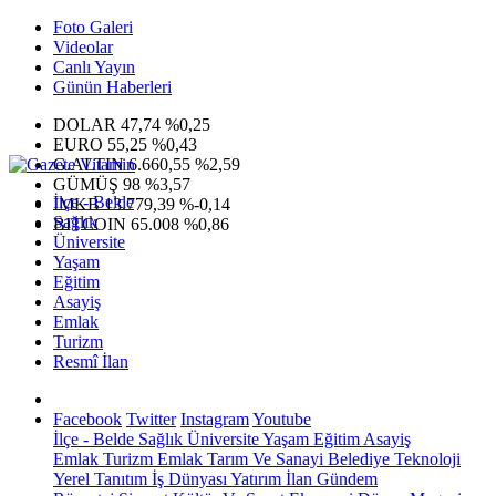
Foto Galeri
Videolar
Canlı Yayın
Günün Haberleri
DOLAR
47,74
%0,25
EURO
55,25
%0,43
G.ALTIN
6.660,55
%2,59
GÜMÜŞ
98
%3,57
İlçe - Belde
IMKB
13.779,39
%-0,14
Sağlık
BITCOIN
65.008
%0,86
Üniversite
Yaşam
Eğitim
Asayiş
Emlak
Turizm
Resmî İlan
Facebook
Twitter
Instagram
Youtube
İlçe - Belde
Sağlık
Üniversite
Yaşam
Eğitim
Asayiş
Emlak
Turizm
Emlak
Tarım Ve Sanayi
Belediye
Teknoloji
Yerel
Tanıtım
İş Dünyası
Yatırım
İlan
Gündem