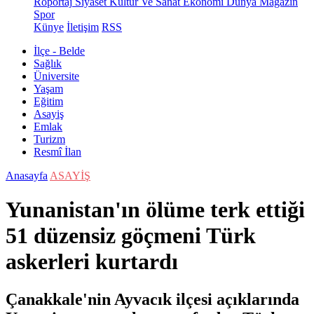
Röportaj
Siyaset
Kültür Ve Sanat
Ekonomi
Dünya
Magazin
Spor
Künye
İletişim
RSS
İlçe - Belde
Sağlık
Üniversite
Yaşam
Eğitim
Asayiş
Emlak
Turizm
Resmî İlan
Anasayfa
ASAYİŞ
Yunanistan'ın ölüme terk ettiği
51 düzensiz göçmeni Türk
askerleri kurtardı
Çanakkale'nin Ayvacık ilçesi açıklarında