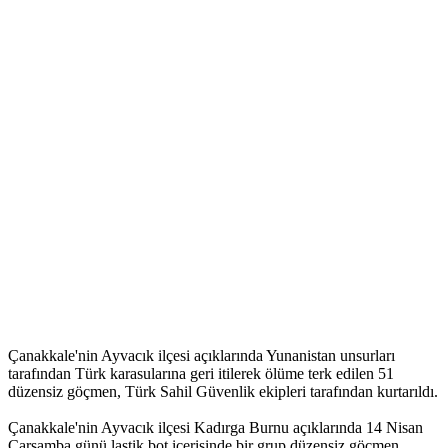
Çanakkale'nin Ayvacık ilçesi açıklarında Yunanistan unsurları
tarafından Türk karasularına geri itilerek ölüme terk edilen 51
düzensiz göçmen, Türk Sahil Güvenlik ekipleri tarafından kurtarıldı.
Çanakkale'nin Ayvacık ilçesi Kadırga Burnu açıklarında 14 Nisan
Çarşamba günü lastik bot içerisinde bir grup düzensiz göçmen