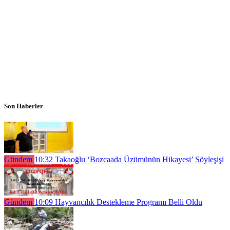
Son Haberler
Gündem
10:32
Takaoğlu ‘Bozcaada Üzümünün Hikayesi’ Söyleşişi
Gündem
10:09
Hayvancılık Destekleme Programı Belli Oldu