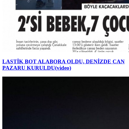
LASTİK BOT ALABORA OLDU, DENİZDE CAN
PAZARU KURULDU(video)