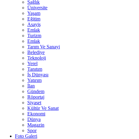
Sağlık
Üniversite
Yaşam
Eğitim
Asayiş
Emlak
Turizm
Emlak
Tarım Ve Sanayi
Belediye
Teknoloji
Yerel
Tanıtım
İş Dünyası
Yatırım
İlan
Gündem
Röportaj
Siyaset
Kültür Ve Sanat
Ekonomi
Dünya
Magazin
Spor
Foto Galeri