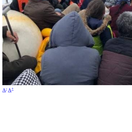
-
+
A
A