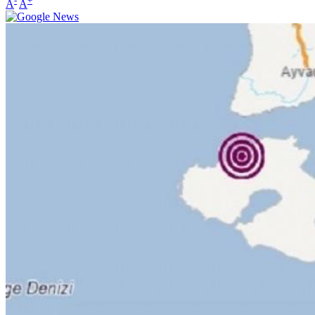
-
+
A
A