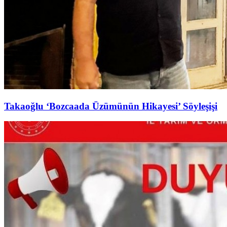
Takaoğlu ‘Bozcaada Üzümünün Hikayesi’ Söyleşişi