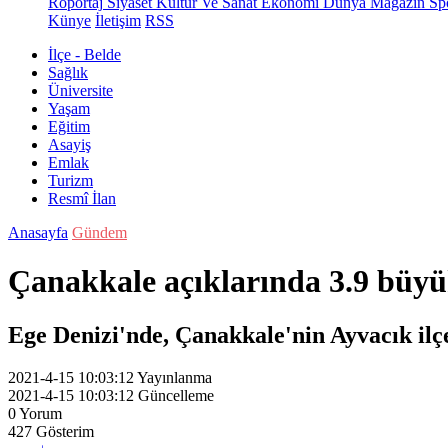
Röportaj
Siyaset
Kültür Ve Sanat
Ekonomi
Dünya
Magazin
Sp
Künye
İletişim
RSS
İlçe - Belde
Sağlık
Üniversite
Yaşam
Eğitim
Asayiş
Emlak
Turizm
Resmî İlan
Anasayfa
Gündem
Çanakkale açıklarında 3.9 büy
Ege Denizi'nde, Çanakkale'nin Ayvacık ilç
2021-4-15 10:03:12
Yayınlanma
2021-4-15 10:03:12
Güncelleme
0
Yorum
427
Gösterim