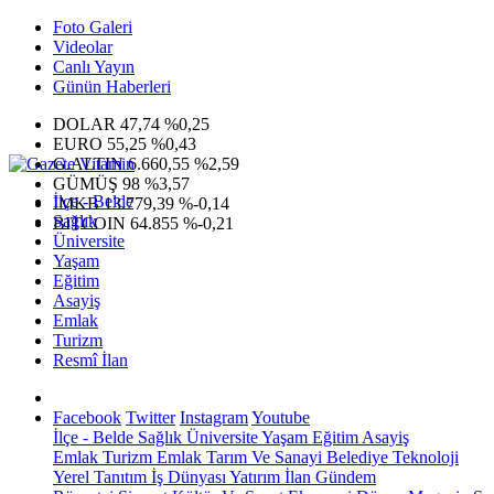
Foto Galeri
Videolar
Canlı Yayın
Günün Haberleri
DOLAR
47,74
%0,25
EURO
55,25
%0,43
G.ALTIN
6.660,55
%2,59
GÜMÜŞ
98
%3,57
İlçe - Belde
IMKB
13.779,39
%-0,14
Sağlık
BITCOIN
64.855
%-0,21
Üniversite
Yaşam
Eğitim
Asayiş
Emlak
Turizm
Resmî İlan
Facebook
Twitter
Instagram
Youtube
İlçe - Belde
Sağlık
Üniversite
Yaşam
Eğitim
Asayiş
Emlak
Turizm
Emlak
Tarım Ve Sanayi
Belediye
Teknoloji
Yerel
Tanıtım
İş Dünyası
Yatırım
İlan
Gündem