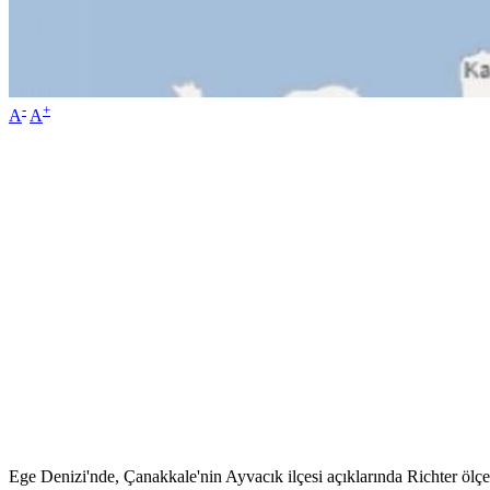
-
+
A
A
Ege Denizi'nde, Çanakkale'nin Ayvacık ilçesi açıklarında Richter ö