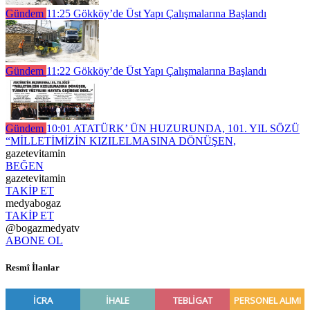
Gündem
11:25
Gökköy’de Üst Yapı Çalışmalarına Başlandı
Gündem
11:22
Gökköy’de Üst Yapı Çalışmalarına Başlandı
Gündem
10:01
ATATÜRK’ ÜN HUZURUNDA, 101. YIL SÖZÜ
“MİLLETİMİZİN KIZILELMASINA DÖNÜŞEN,
gazetevitamin
BEĞEN
gazetevitamin
TAKİP ET
medyabogaz
TAKİP ET
@bogazmedyatv
ABONE OL
Resmî İlanlar