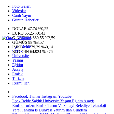
Foto Galeri
Videolar
Canlı Yayın
Günün Haberleri
DOLAR
47,74
%0,25
EURO
55,25
%0,43
G.ALTIN
6.660,55
%2,59
GÜMÜŞ
98
%3,57
İlçe - Belde
IMKB
13.779,39
%-0,14
Sağlık
BITCOIN
64.924
%0,76
Üniversite
Yaşam
Eğitim
Asayiş
Emlak
Turizm
Resmî İlan
Facebook
Twitter
Instagram
Youtube
İlçe - Belde
Sağlık
Üniversite
Yaşam
Eğitim
Asayiş
Emlak
Turizm
Emlak
Tarım Ve Sanayi
Belediye
Teknoloji
Yerel
Tanıtım
İş Dünyası
Yatırım
İlan
Gündem