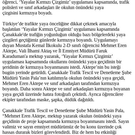
öğrenci, ‘Yayalar Kırmızı Çizgimiz’ uygulaması kapsamında, trafik
polisleri ve sınıf arkadaşları ile okulun önündeki yaya
çizgisini kırmızıya boyadı.
Türkiye’de trafikte yaya önceliğine dikkat çekmek amacıyla
başlatılan ‘Yayalar Kırmızı Çizgimiz’ uygulaması kapsamında
Çanakkale'de trafiğin yoğunluğun olduğu bazı bölgelerdeki yaya
çizgileri geçtiğimiz günlerde kırmızıya boyandı. Uygulamayı
duyan Mustafa Kemal İlkokulu 2-D sınıfı öğrencisi Mehmet Eren
Aktepe, Vali İlhami Aktaş ve İl Emniyet Müdürü Faruk
Karaduman'a mektup yazarak, ‘Yayalar Kırmızı Çizgimiz’
uygulaması kapsamında okullarını önündeki yaya geçidinin bir
şeridinin de kırmızıya boyanmasını istedi. Aktepe’nin bu isteği
bugün yerinde getirildi. Çanakkale Trafik Tescil ve Denetleme Şube
Müdürü Yasin Pala’nın katılımıyla okulun önündeki yaya geçidi,
Mehmet Eren Aktepe ve sınıf arkadaşları tarafından kırmızıya
boyandı. Daha sonra Aktepe ve sınıf arkadaşları kırmızıya boyanan
yaya geçidi üzerinde hatıra fotoğrafı çektirdi. Ayrıca öğrencilere
ekipler tarafından maske, şapka, düdük dağıtıldı.
Çanakkale Trafik Tescil ve Denetleme Şube Müdürü Yasin Pala,
“Mehmet Eren Aktepe, mektup yazarak okulun önündeki yaya
geçidinin de proje kapsamında kırmızıya boyanmasını istedi. Sayın
valimiz ve sayın emniyet müdürümüz de bu konu üzerinde çok
hassas durarak bizleri görevlendirdi. Biz de hem bu etkinliği