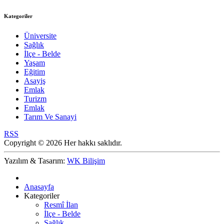
Kategoriler
Üniversite
Sağlık
İlçe - Belde
Yaşam
Eğitim
Asayiş
Emlak
Turizm
Emlak
Tarım Ve Sanayi
RSS
Copyright © 2026 Her hakkı saklıdır.
Yazılım & Tasarım:
WK Bilişim
Anasayfa
Kategoriler
Resmî İlan
İlçe - Belde
Sağlık