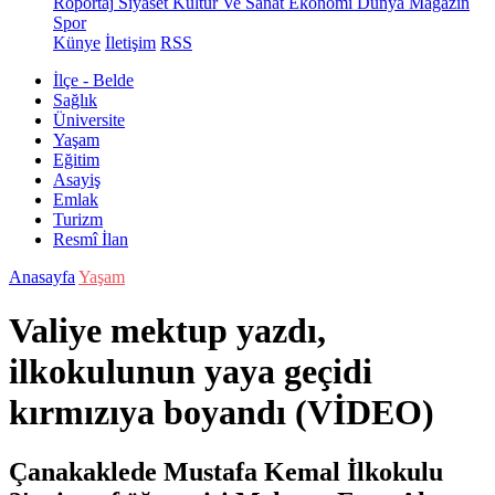
Röportaj
Siyaset
Kültür Ve Sanat
Ekonomi
Dünya
Magazin
Spor
Künye
İletişim
RSS
İlçe - Belde
Sağlık
Üniversite
Yaşam
Eğitim
Asayiş
Emlak
Turizm
Resmî İlan
Anasayfa
Yaşam
Valiye mektup yazdı,
ilkokulunun yaya geçidi
kırmızıya boyandı (VİDEO)
Çanakaklede Mustafa Kemal İlkokulu