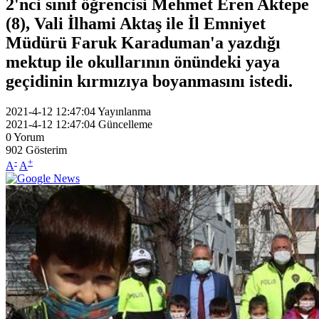
2'nci sınıf öğrencisi Mehmet Eren Aktepe
(8), Vali İlhami Aktaş ile İl Emniyet
Müdürü Faruk Karaduman'a yazdığı
mektup ile okullarının önündeki yaya
geçidinin kırmızıya boyanmasını istedi.
2021-4-12 12:47:04
Yayınlanma
2021-4-12 12:47:04
Güncelleme
0
Yorum
902
Gösterim
-
+
A
A