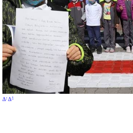
-
+
A
A