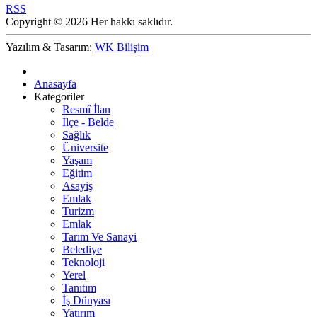
RSS
Copyright © 2026 Her hakkı saklıdır.
Yazılım & Tasarım:
WK Bilişim
Anasayfa
Kategoriler
Resmî İlan
İlçe - Belde
Sağlık
Üniversite
Yaşam
Eğitim
Asayiş
Emlak
Turizm
Emlak
Tarım Ve Sanayi
Belediye
Teknoloji
Yerel
Tanıtım
İş Dünyası
Yatırım