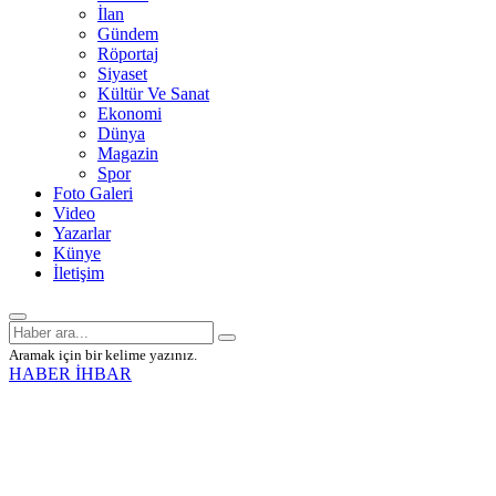
İlan
Gündem
Röportaj
Siyaset
Kültür Ve Sanat
Ekonomi
Dünya
Magazin
Spor
Foto Galeri
Video
Yazarlar
Künye
İletişim
Aramak için bir kelime yazınız.
HABER İHBAR