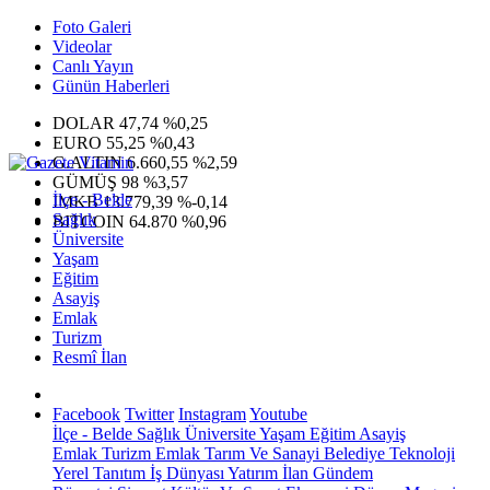
Foto Galeri
Videolar
Canlı Yayın
Günün Haberleri
DOLAR
47,74
%0,25
EURO
55,25
%0,43
G.ALTIN
6.660,55
%2,59
GÜMÜŞ
98
%3,57
İlçe - Belde
IMKB
13.779,39
%-0,14
Sağlık
BITCOIN
64.870
%0,96
Üniversite
Yaşam
Eğitim
Asayiş
Emlak
Turizm
Resmî İlan
Facebook
Twitter
Instagram
Youtube
İlçe - Belde
Sağlık
Üniversite
Yaşam
Eğitim
Asayiş
Emlak
Turizm
Emlak
Tarım Ve Sanayi
Belediye
Teknoloji
Yerel
Tanıtım
İş Dünyası
Yatırım
İlan
Gündem