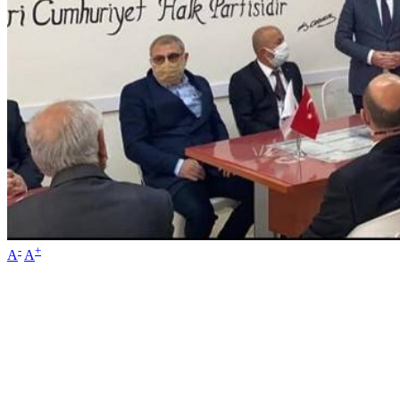
-
+
A
A