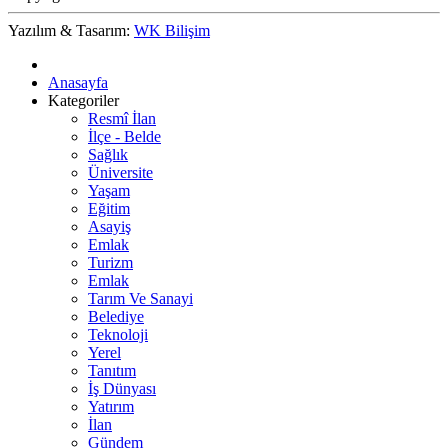
Yazılım & Tasarım:
WK Bilişim
Anasayfa
Kategoriler
Resmî İlan
İlçe - Belde
Sağlık
Üniversite
Yaşam
Eğitim
Asayiş
Emlak
Turizm
Emlak
Tarım Ve Sanayi
Belediye
Teknoloji
Yerel
Tanıtım
İş Dünyası
Yatırım
İlan
Gündem