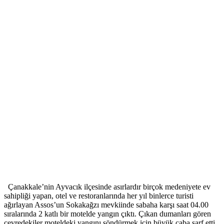
Çanakkale’nin Ayvacık ilçesinde asırlardır birçok medeniyete ev
sahipliği yapan, otel ve restoranlarında her yıl binlerce turisti
ağırlayan Assos’un Sokakağzı mevkiinde sabaha karşı saat 04.00
sıralarında 2 katlı bir motelde yangın çıktı. Çıkan dumanları gören
çevredekiler moteldeki yangını söndürmek için büyük çaba sarf etti.