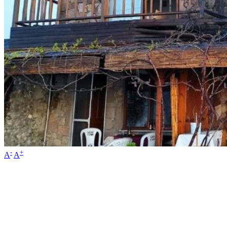
-
+
A
A