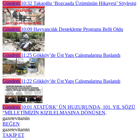
Gündem
10:32
Takaoğlu ‘Bozcaada Üzümünün Hikayesi’ Söyleşişi
Gündem
10:09
Hayvancılık Destekleme Programı Belli Oldu
Gündem
11:25
Gökköy’de Üst Yapı Çalışmalarına Başlandı
Gündem
11:22
Gökköy’de Üst Yapı Çalışmalarına Başlandı
Gündem
10:01
ATATÜRK’ ÜN HUZURUNDA, 101. YIL SÖZÜ
“MİLLETİMİZİN KIZILELMASINA DÖNÜŞEN,
gazetevitamin
BEĞEN
gazetevitamin
TAKİP ET