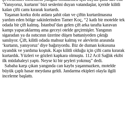
‘Yanıyoruz, kurtarın’ bizi seslerini duyan vatandaşlar, içeride kilitli
kalan çifti camı kırarak kurtardı.
Yaşanan korku dolu anlara şahit olan ve çiftin kurtarılmasına
yardım eden bölge sakinlerinden Tamer Koç, “2 katlı bir motelde tek
odada bir çift kalmış. İstanbul’dan gelen çift arka tarafta karavan
kampı yapacaklarmış ama geceyi otelde geçirmişler. Yangının
sigaradan ya da ısıtıcının üzerine düşen battaniyeden çıktığı
sanılıyor. Çift, kilitli odada mahsur kalmış ve alevlerin arasında
‘kurtarın, yanıyoruz’ diye bağırıyordu. Biz de duman kokusuna
uyandık ve yardıma koştuk. Kapı kilitli olduğu için çifti camı kırarak
kurtardık. Yüzleri ve gözleri kapkara olmuştu. 112 Acil Sağlık ekibi
ilk müdahaleyi yaptı. Neyse ki bir şeyleri yokmuş” dedi.
Sabaha karşı çıkan yangında can kaybı yaşanmazken, motelde
büyük çaplı hasar meydana geldi. Jandarma ekipleri olayla ilgili
inceleme başlattı.