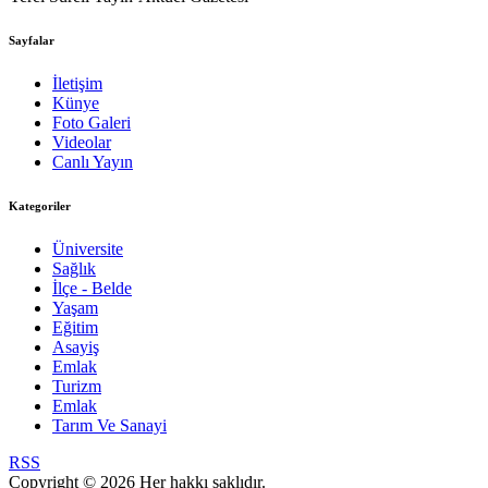
Sayfalar
İletişim
Künye
Foto Galeri
Videolar
Canlı Yayın
Kategoriler
Üniversite
Sağlık
İlçe - Belde
Yaşam
Eğitim
Asayiş
Emlak
Turizm
Emlak
Tarım Ve Sanayi
RSS
Copyright © 2026 Her hakkı saklıdır.