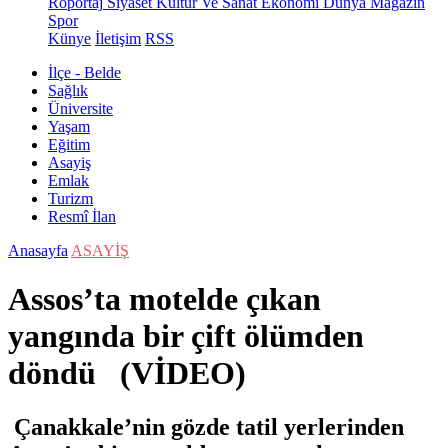
Röportaj
Siyaset
Kültür Ve Sanat
Ekonomi
Dünya
Magazin
Spor
Künye
İletişim
RSS
İlçe - Belde
Sağlık
Üniversite
Yaşam
Eğitim
Asayiş
Emlak
Turizm
Resmî İlan
Anasayfa
ASAYİŞ
Assos’ta motelde çıkan
yangında bir çift ölümden
döndü (VİDEO)
Çanakkale’nin gözde tatil yerlerinden