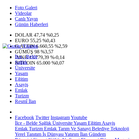
Foto Galeri
Videolar
Canlı Yayın
Günün Haberleri
DOLAR
47,74
%0,25
EURO
55,25
%0,43
G.ALTIN
6.660,55
%2,59
GÜMÜŞ
98
%3,57
İlçe - Belde
IMKB
13.779,39
%-0,14
Sağlık
BITCOIN
65.000
%0,07
Üniversite
Yaşam
Eğitim
Asayiş
Emlak
Turizm
Resmî İlan
Facebook
Twitter
Instagram
Youtube
İlçe - Belde
Sağlık
Üniversite
Yaşam
Eğitim
Asayiş
Emlak
Turizm
Emlak
Tarım Ve Sanayi
Belediye
Teknoloji
Yerel
Tanıtım
İş Dünyası
Yatırım
İlan
Gündem