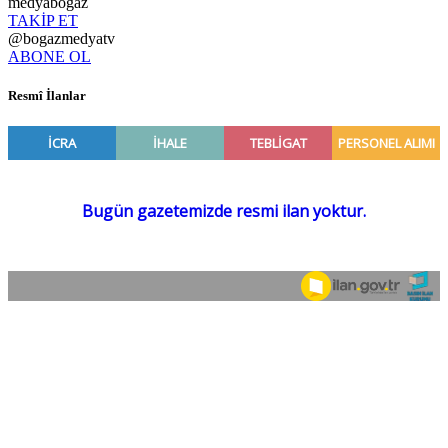
medyabogaz
TAKİP ET
@bogazmedyatv
ABONE OL
Resmî İlanlar