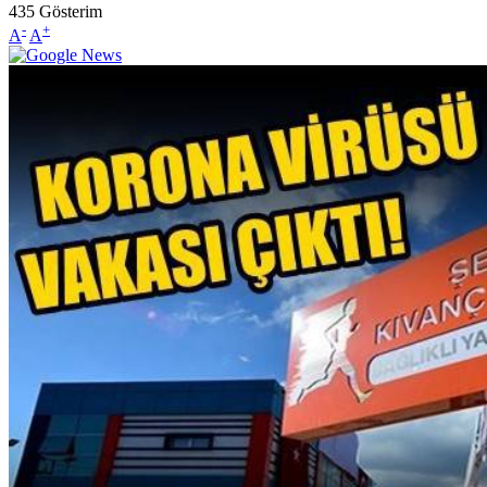
435
Gösterim
-
+
A
A