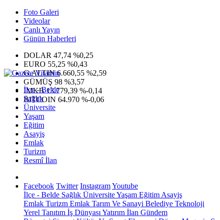
Foto Galeri
Videolar
Canlı Yayın
Günün Haberleri
DOLAR
47,74
%0,25
EURO
55,25
%0,43
G.ALTIN
6.660,55
%2,59
GÜMÜŞ
98
%3,57
İlçe - Belde
IMKB
13.779,39
%-0,14
Sağlık
BITCOIN
64.970
%-0,06
Üniversite
Yaşam
Eğitim
Asayiş
Emlak
Turizm
Resmî İlan
Facebook
Twitter
Instagram
Youtube
İlçe - Belde
Sağlık
Üniversite
Yaşam
Eğitim
Asayiş
Emlak
Turizm
Emlak
Tarım Ve Sanayi
Belediye
Teknoloji
Yerel
Tanıtım
İş Dünyası
Yatırım
İlan
Gündem