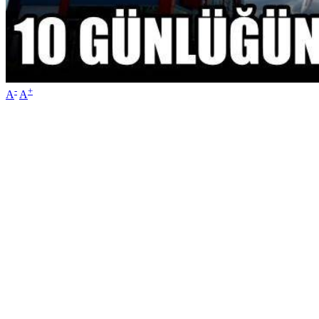
-
+
A
A