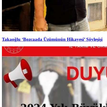
Takaoğlu ‘Bozcaada Üzümünün Hikayesi’ Söyleşişi