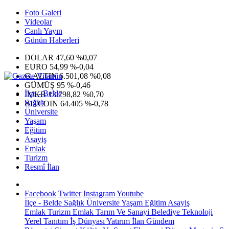
Foto Galeri
Videolar
Canlı Yayın
Günün Haberleri
DOLAR
47,60
%0,07
EURO
54,99
%-0,04
G.ALTIN
6.501,08
%0,08
GÜMÜŞ
95
%-0,46
İlçe - Belde
IMKB
13.798,82
%0,70
Sağlık
BITCOIN
64.405
%-0,78
Üniversite
Yaşam
Eğitim
Asayiş
Emlak
Turizm
Resmî İlan
Facebook
Twitter
Instagram
Youtube
İlçe - Belde
Sağlık
Üniversite
Yaşam
Eğitim
Asayiş
Emlak
Turizm
Emlak
Tarım Ve Sanayi
Belediye
Teknoloji
Yerel
Tanıtım
İş Dünyası
Yatırım
İlan
Gündem