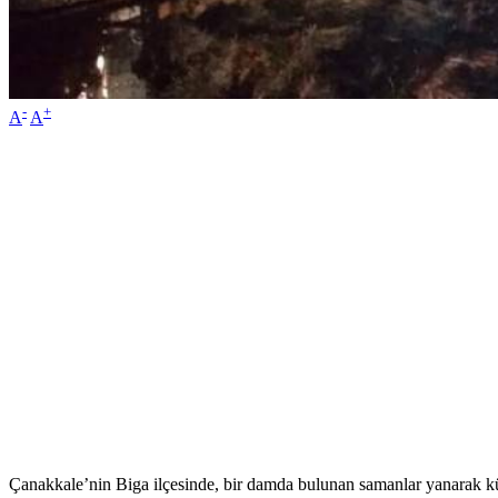
-
+
A
A
Çanakkale’nin Biga ilçesinde, bir damda bulunan samanlar yanarak k