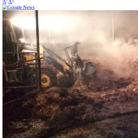
-
+
A
A