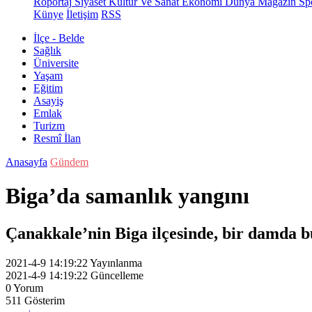
Röportaj
Siyaset
Kültür Ve Sanat
Ekonomi
Dünya
Magazin
Sp
Künye
İletişim
RSS
İlçe - Belde
Sağlık
Üniversite
Yaşam
Eğitim
Asayiş
Emlak
Turizm
Resmî İlan
Anasayfa
Gündem
Biga’da samanlık yangını
Çanakkale’nin Biga ilçesinde, bir damda 
2021-4-9 14:19:22
Yayınlanma
2021-4-9 14:19:22
Güncelleme
0
Yorum
511
Gösterim