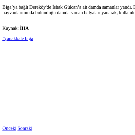
Biga’ya bağlı Dereköy'de İshak Gülcan’a ait damda samanlar yandı. E
hayvanlarının da bulunduğu damda saman balyaları yanarak, kullanılmaz
Kaynak:
İHA
#çanakkale biga
Önceki
Sonraki