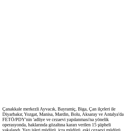
Çanakkale merkezli Ayvacık, Bayramiç, Biga, Çan ilçeleri ile
Diyarbakır, Yozgat, Manisa, Mardin, Bolu, Aksaray ve Antalya'da
FETÖ/PDY'nin 'adliye ve cezaevi yapılanması'na yönelik
operasyonda, haklarında gözaltına kararı verilen 15 şüpheli
yakalandı. Yazı işleri müdürü, icra müdürü, eski cezaevi müdürü,