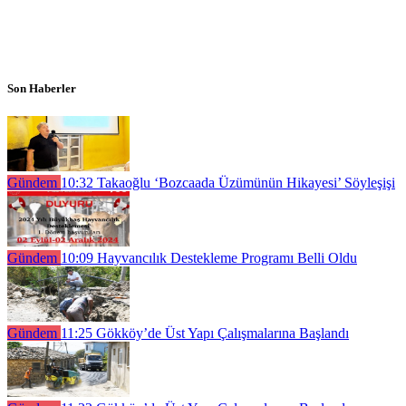
Son Haberler
Gündem
10:32
Takaoğlu ‘Bozcaada Üzümünün Hikayesi’ Söyleşişi
Gündem
10:09
Hayvancılık Destekleme Programı Belli Oldu
Gündem
11:25
Gökköy’de Üst Yapı Çalışmalarına Başlandı