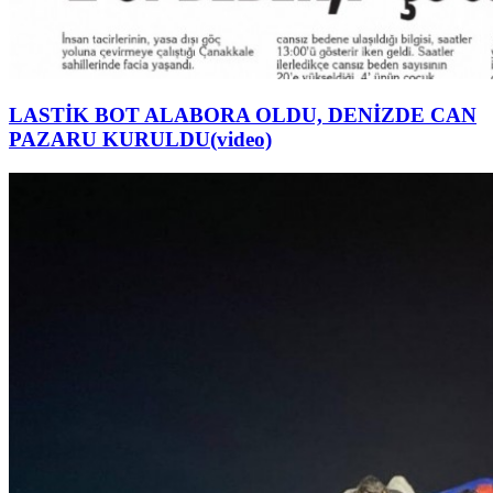
LASTİK BOT ALABORA OLDU, DENİZDE CAN
PAZARU KURULDU(video)