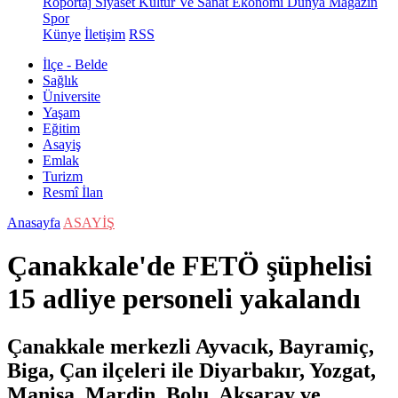
Röportaj
Siyaset
Kültür Ve Sanat
Ekonomi
Dünya
Magazin
Spor
Künye
İletişim
RSS
İlçe - Belde
Sağlık
Üniversite
Yaşam
Eğitim
Asayiş
Emlak
Turizm
Resmî İlan
Anasayfa
ASAYİŞ
Çanakkale'de FETÖ şüphelisi
15 adliye personeli yakalandı
Çanakkale merkezli Ayvacık, Bayramiç,
Biga, Çan ilçeleri ile Diyarbakır, Yozgat,
Manisa, Mardin, Bolu, Aksaray ve