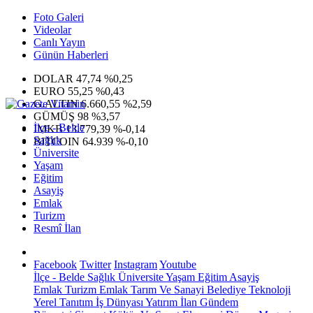
Foto Galeri
Videolar
Canlı Yayın
Günün Haberleri
DOLAR
47,74
%0,25
EURO
55,25
%0,43
G.ALTIN
6.660,55
%2,59
GÜMÜŞ
98
%3,57
İlçe - Belde
IMKB
13.779,39
%-0,14
Sağlık
BITCOIN
64.939
%-0,10
Üniversite
Yaşam
Eğitim
Asayiş
Emlak
Turizm
Resmî İlan
Facebook
Twitter
Instagram
Youtube
İlçe - Belde
Sağlık
Üniversite
Yaşam
Eğitim
Asayiş
Emlak
Turizm
Emlak
Tarım Ve Sanayi
Belediye
Teknoloji
Yerel
Tanıtım
İş Dünyası
Yatırım
İlan
Gündem