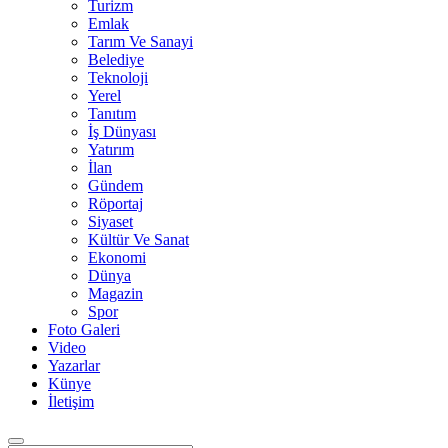
Turizm
Emlak
Tarım Ve Sanayi
Belediye
Teknoloji
Yerel
Tanıtım
İş Dünyası
Yatırım
İlan
Gündem
Röportaj
Siyaset
Kültür Ve Sanat
Ekonomi
Dünya
Magazin
Spor
Foto Galeri
Video
Yazarlar
Künye
İletişim