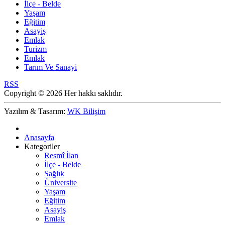
İlçe - Belde
Yaşam
Eğitim
Asayiş
Emlak
Turizm
Emlak
Tarım Ve Sanayi
RSS
Copyright © 2026 Her hakkı saklıdır.
Yazılım & Tasarım:
WK Bilişim
Anasayfa
Kategoriler
Resmî İlan
İlçe - Belde
Sağlık
Üniversite
Yaşam
Eğitim
Asayiş
Emlak