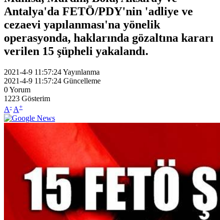
Antalya'da FETÖ/PDY'nin 'adliye ve
cezaevi yapılanması'na yönelik
operasyonda, haklarında gözaltına kararı
verilen 15 şüpheli yakalandı.
2021-4-9 11:57:24
Yayınlanma
2021-4-9 11:57:24
Güncelleme
0
Yorum
1223
Gösterim
-
+
A
A