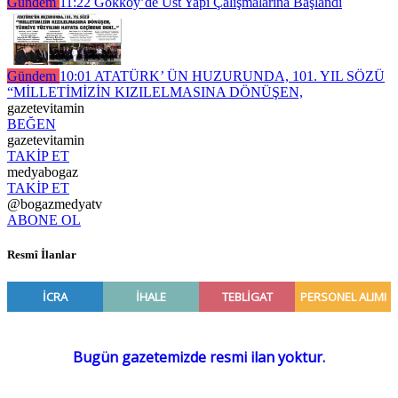
Gündem
11:22
Gökköy’de Üst Yapı Çalışmalarına Başlandı
Gündem
10:01
ATATÜRK’ ÜN HUZURUNDA, 101. YIL SÖZÜ
“MİLLETİMİZİN KIZILELMASINA DÖNÜŞEN,
gazetevitamin
BEĞEN
gazetevitamin
TAKİP ET
medyabogaz
TAKİP ET
@bogazmedyatv
ABONE OL
Resmî İlanlar