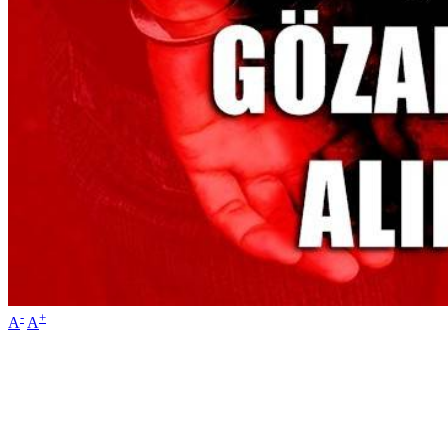
-
+
A
A