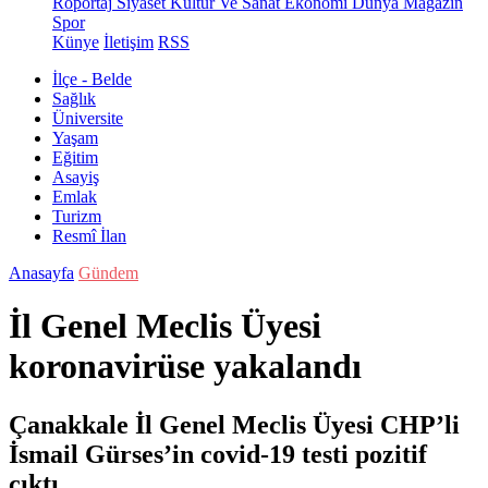
Röportaj
Siyaset
Kültür Ve Sanat
Ekonomi
Dünya
Magazin
Spor
Künye
İletişim
RSS
İlçe - Belde
Sağlık
Üniversite
Yaşam
Eğitim
Asayiş
Emlak
Turizm
Resmî İlan
Anasayfa
Gündem
İl Genel Meclis Üyesi
koronavirüse yakalandı
Çanakkale İl Genel Meclis Üyesi CHP’li
İsmail Gürses’in covid-19 testi pozitif
çıktı.