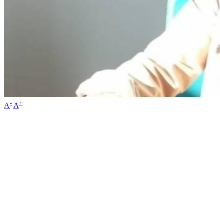
-
+
A
A