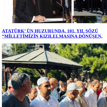
ATATÜRK’ ÜN HUZURUNDA, 101. YIL SÖZÜ
“MİLLETİMİZİN KIZILELMASINA DÖNÜŞEN,