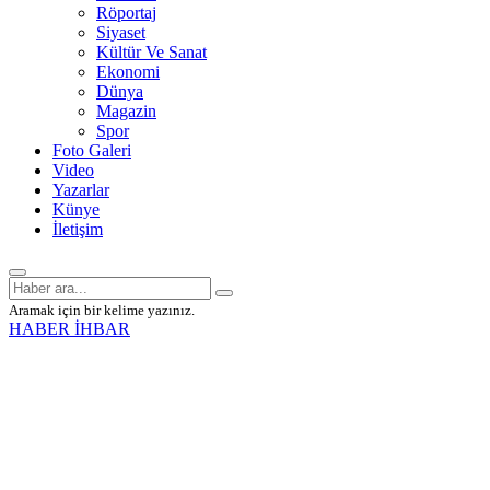
Röportaj
Siyaset
Kültür Ve Sanat
Ekonomi
Dünya
Magazin
Spor
Foto Galeri
Video
Yazarlar
Künye
İletişim
Aramak için bir kelime yazınız.
HABER İHBAR