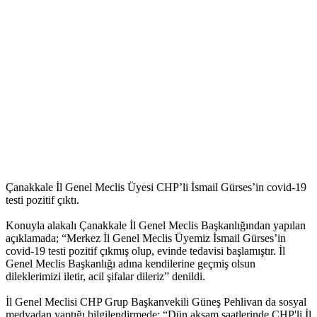
Çanakkale İl Genel Meclis Üyesi CHP’li İsmail Gürses’in covid-19
testi pozitif çıktı.
Konuyla alakalı Çanakkale İl Genel Meclis Başkanlığından yapılan
açıklamada; “Merkez İl Genel Meclis Üyemiz İsmail Gürses’in
covid-19 testi pozitif çıkmış olup, evinde tedavisi başlamıştır. İl
Genel Meclis Başkanlığı adına kendilerine geçmiş olsun
dileklerimizi iletir, acil şifalar dileriz” denildi.
İl Genel Meclisi CHP Grup Başkanvekili Güneş Pehlivan da sosyal
medyadan yaptığı bilgilendirmede; “Dün akşam saatlerinde CHP'li İl