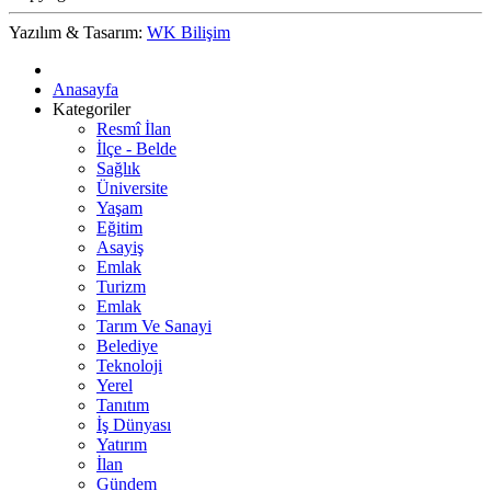
Yazılım & Tasarım:
WK Bilişim
Anasayfa
Kategoriler
Resmî İlan
İlçe - Belde
Sağlık
Üniversite
Yaşam
Eğitim
Asayiş
Emlak
Turizm
Emlak
Tarım Ve Sanayi
Belediye
Teknoloji
Yerel
Tanıtım
İş Dünyası
Yatırım
İlan
Gündem