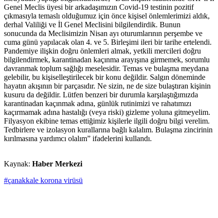
Genel Meclis üyesi bir arkadaşımızın Covid-19 testinin pozitif
çıkmasıyla temaslı olduğumuz için önce kişisel önlemlerimizi aldık,
derhal Valiliği ve İl Genel Meclisini bilgilendirdik. Bunun
sonucunda da Meclisimizin Nisan ayı oturumlarının perşembe ve
cuma günü yapılacak olan 4. ve 5. Birleşimi ileri bir tarihe ertelendi.
Pandemiye ilişkin doğru önlemleri almak, yetkili mercileri doğru
bilgilendirmek, karantinadan kaçınma arayışına girmemek, sorumlu
davranmak toplum sağlığı meselesidir. Temas ve bulaşma meydana
gelebilir, bu kişiselleştirilecek bir konu değildir. Salgın döneminde
hayatın akışının bir parçasıdır. Ne sizin, ne de size bulaştıran kişinin
kusuru da değildir. Lütfen benzeri bir durumla karşılaştığımızda
karantinadan kaçınmak adına, günlük rutinimizi ve rahatımızı
kaçırmamak adına hastalığı (veya riski) gizleme yoluna gitmeyelim.
Filyasyon ekibine temas ettiğimiz kişilerle ilgili doğru bilgi verelim.
Tedbirlere ve izolasyon kurallarına bağlı kalalım. Bulaşma zincirinin
kırılmasına yardımcı olalım” ifadelerini kullandı.
Kaynak:
Haber Merkezi
#çanakkale korona virüsü