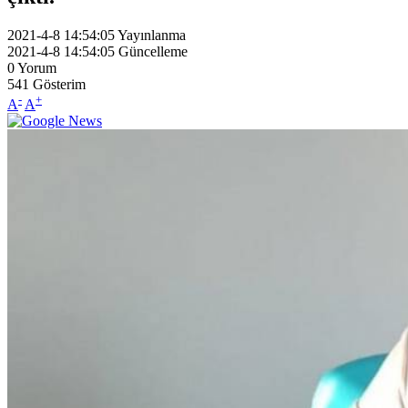
2021-4-8 14:54:05
Yayınlanma
2021-4-8 14:54:05
Güncelleme
0
Yorum
541
Gösterim
-
+
A
A