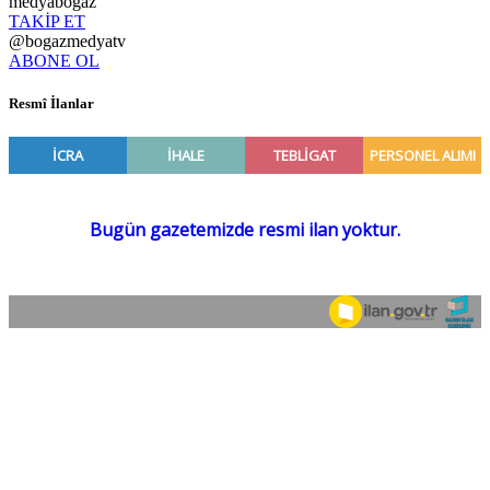
medyabogaz
TAKİP ET
@bogazmedyatv
ABONE OL
Resmî İlanlar