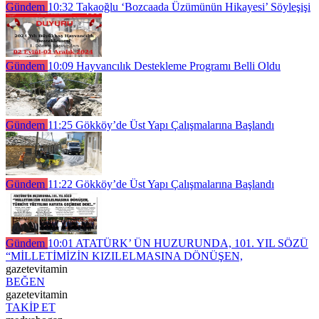
Gündem
10:32
Takaoğlu ‘Bozcaada Üzümünün Hikayesi’ Söyleşişi
Gündem
10:09
Hayvancılık Destekleme Programı Belli Oldu
Gündem
11:25
Gökköy’de Üst Yapı Çalışmalarına Başlandı
Gündem
11:22
Gökköy’de Üst Yapı Çalışmalarına Başlandı
Gündem
10:01
ATATÜRK’ ÜN HUZURUNDA, 101. YIL SÖZÜ
“MİLLETİMİZİN KIZILELMASINA DÖNÜŞEN,
gazetevitamin
BEĞEN
gazetevitamin
TAKİP ET