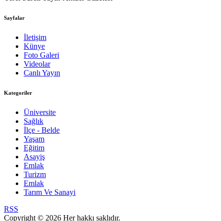
Sayfalar
İletişim
Künye
Foto Galeri
Videolar
Canlı Yayın
Kategoriler
Üniversite
Sağlık
İlçe - Belde
Yaşam
Eğitim
Asayiş
Emlak
Turizm
Emlak
Tarım Ve Sanayi
RSS
Copyright © 2026 Her hakkı saklıdır.