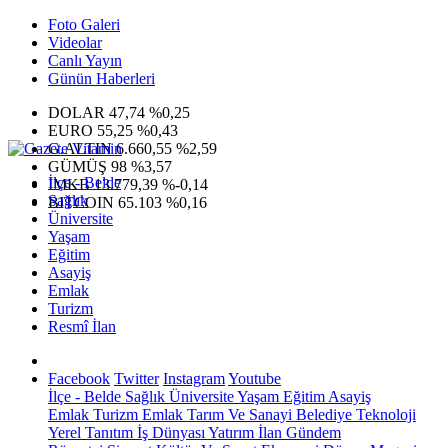
Foto Galeri
Videolar
Canlı Yayın
Günün Haberleri
DOLAR
47,74
%0,25
EURO
55,25
%0,43
G.ALTIN
6.660,55
%2,59
GÜMÜŞ
98
%3,57
İlçe - Belde
IMKB
13.779,39
%-0,14
Sağlık
BITCOIN
65.103
%0,16
Üniversite
Yaşam
Eğitim
Asayiş
Emlak
Turizm
Resmî İlan
Facebook
Twitter
Instagram
Youtube
İlçe - Belde
Sağlık
Üniversite
Yaşam
Eğitim
Asayiş
Emlak
Turizm
Emlak
Tarım Ve Sanayi
Belediye
Teknoloji
Yerel
Tanıtım
İş Dünyası
Yatırım
İlan
Gündem