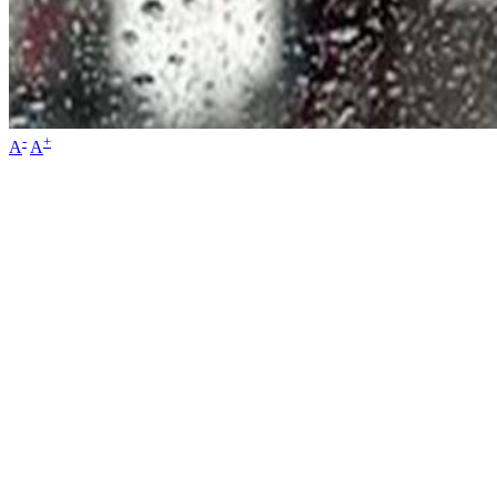
-
+
A
A