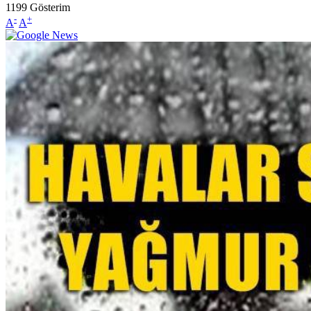
1199
Gösterim
-
+
A
A