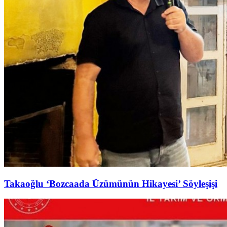
Takaoğlu ‘Bozcaada Üzümünün Hikayesi’ Söyleşişi