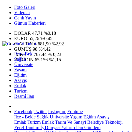
Foto Galeri
Videolar
Canlı Yayın
Günün Haberleri
DOLAR
47,71
%0,18
EURO
55,26
%0,45
G.ALTIN
6.681,90
%2,92
GÜMÜŞ
98
%4,42
İlçe - Belde
IMKB
13.767,44
%-0,23
Sağlık
BITCOIN
65.156
%1,15
Üniversite
Yaşam
Eğitim
Asayiş
Emlak
Turizm
Resmî İlan
Facebook
Twitter
Instagram
Youtube
İlçe - Belde
Sağlık
Üniversite
Yaşam
Eğitim
Asayiş
Emlak
Turizm
Emlak
Tarım Ve Sanayi
Belediye
Teknoloji
Yerel
Tanıtım
İş Dünyası
Yatırım
İlan
Gündem