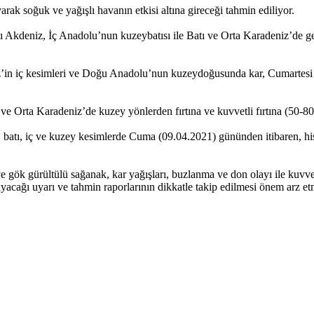
rak soğuk ve yağışlı havanın etkisi altına gireceği tahmin ediliyor.
Akdeniz, İç Anadolu’nun kuzeybatısı ile Batı ve Orta Karadeniz’de gen
’in iç kesimleri ve Doğu Anadolu’nun kuzeydoğusunda kar, Cumartesi
 Orta Karadeniz’de kuzey yönlerden fırtına ve kuvvetli fırtına (50-80 
tı, iç ve kuzey kesimlerde Cuma (09.04.2021) gününden itibaren, hiss
gök gürültülü sağanak, kar yağışları, buzlanma ve don olayı ile kuvvetli
cağı uyarı ve tahmin raporlarının dikkatle takip edilmesi önem arz et