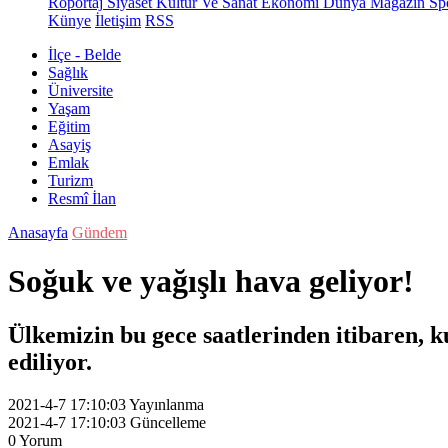
Röportaj
Siyaset
Kültür Ve Sanat
Ekonomi
Dünya
Magazin
Sp
Künye
İletişim
RSS
İlçe - Belde
Sağlık
Üniversite
Yaşam
Eğitim
Asayiş
Emlak
Turizm
Resmî İlan
Anasayfa
Gündem
Soğuk ve yağışlı hava geliyor!
Ülkemizin bu gece saatlerinden itibaren, k
ediliyor.
2021-4-7 17:10:03
Yayınlanma
2021-4-7 17:10:03
Güncelleme
0
Yorum