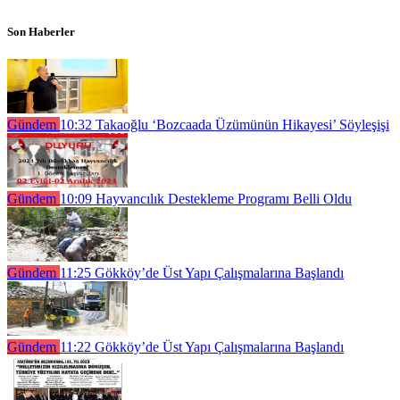
Son Haberler
Gündem
10:32
Takaoğlu ‘Bozcaada Üzümünün Hikayesi’ Söyleşişi
Gündem
10:09
Hayvancılık Destekleme Programı Belli Oldu
Gündem
11:25
Gökköy’de Üst Yapı Çalışmalarına Başlandı
Gündem
11:22
Gökköy’de Üst Yapı Çalışmalarına Başlandı