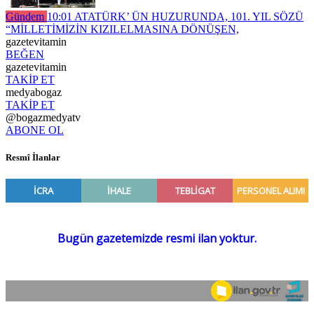
Gündem
10:01
ATATÜRK’ ÜN HUZURUNDA, 101. YIL SÖZÜ
“MİLLETİMİZİN KIZILELMASINA DÖNÜŞEN,
gazetevitamin
BEĞEN
gazetevitamin
TAKİP ET
medyabogaz
TAKİP ET
@bogazmedyatv
ABONE OL
Resmî İlanlar