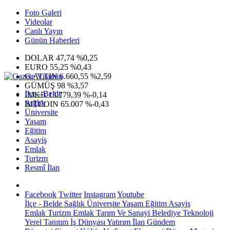
Foto Galeri
Videolar
Canlı Yayın
Günün Haberleri
DOLAR
47,74
%0,25
EURO
55,25
%0,43
G.ALTIN
6.660,55
%2,59
GÜMÜŞ
98
%3,57
İlçe - Belde
IMKB
13.779,39
%-0,14
Sağlık
BITCOIN
65.007
%-0,43
Üniversite
Yaşam
Eğitim
Asayiş
Emlak
Turizm
Resmî İlan
Facebook
Twitter
Instagram
Youtube
İlçe - Belde
Sağlık
Üniversite
Yaşam
Eğitim
Asayiş
Emlak
Turizm
Emlak
Tarım Ve Sanayi
Belediye
Teknoloji
Yerel
Tanıtım
İş Dünyası
Yatırım
İlan
Gündem