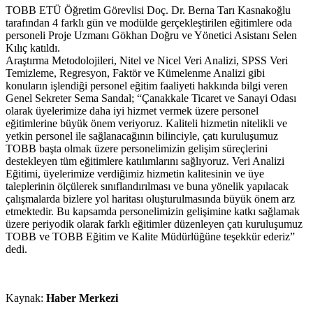
TOBB ETÜ Öğretim Görevlisi Doç. Dr. Berna Tarı Kasnakoğlu
tarafından 4 farklı gün ve modülde gerçekleştirilen eğitimlere oda
personeli Proje Uzmanı Gökhan Doğru ve Yönetici Asistanı Selen
Kılıç katıldı.
Araştırma Metodolojileri, Nitel ve Nicel Veri Analizi, SPSS Veri
Temizleme, Regresyon, Faktör ve Kümelenme Analizi gibi
konuların işlendiği personel eğitim faaliyeti hakkında bilgi veren
Genel Sekreter Sema Sandal; “Çanakkale Ticaret ve Sanayi Odası
olarak üyelerimize daha iyi hizmet vermek üzere personel
eğitimlerine büyük önem veriyoruz. Kaliteli hizmetin nitelikli ve
yetkin personel ile sağlanacağının bilinciyle, çatı kuruluşumuz
TOBB başta olmak üzere personelimizin gelişim süreçlerini
destekleyen tüm eğitimlere katılımlarını sağlıyoruz. Veri Analizi
Eğitimi, üyelerimize verdiğimiz hizmetin kalitesinin ve üye
taleplerinin ölçülerek sınıflandırılması ve buna yönelik yapılacak
çalışmalarda bizlere yol haritası oluşturulmasında büyük önem arz
etmektedir. Bu kapsamda personelimizin gelişimine katkı sağlamak
üzere periyodik olarak farklı eğitimler düzenleyen çatı kuruluşumuz
TOBB ve TOBB Eğitim ve Kalite Müdürlüğüne teşekkür ederiz”
dedi.
Kaynak:
Haber Merkezi