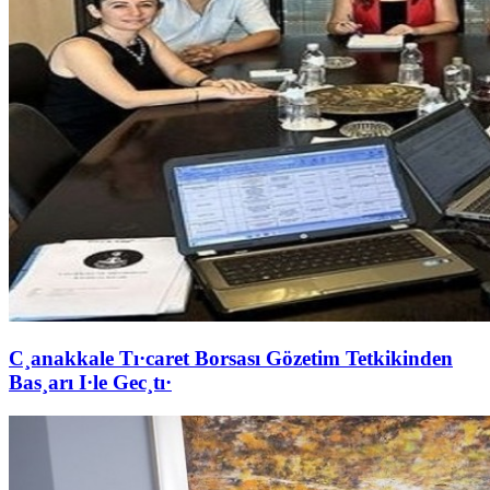
C¸anakkale Tı·caret Borsası Gözetim Tetkikinden
Bas¸arı I·le Gec¸tı·