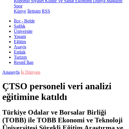
Röportaj
Siyaset
Kültür Ve Sanat
Ekonomi
Dünya
Magazin
Spor
Künye
İletişim
RSS
İlçe - Belde
Sağlık
Üniversite
Yaşam
Eğitim
Asayiş
Emlak
Turizm
Resmî İlan
Anasayfa
İş Dünyası
ÇTSO personeli veri analizi
eğitimine katıldı
Türkiye Odalar ve Borsalar Birliği
(TOBB) ile TOBB Ekonomi ve Teknoloji
Üniversitesi Sürekli Eğitim Araştırma ve