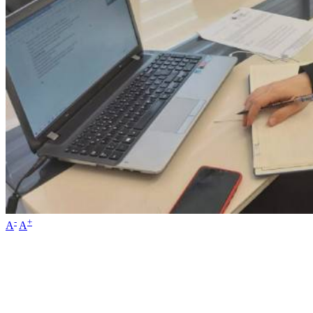
-
+
A
A