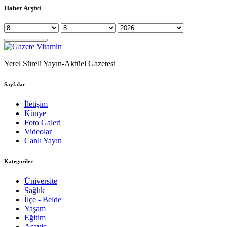
Haber Arşivi
Yerel Süreli Yayın-Aktüel Gazetesi
Sayfalar
İletişim
Künye
Foto Galeri
Videolar
Canlı Yayın
Kategoriler
Üniversite
Sağlık
İlçe - Belde
Yaşam
Eğitim
Asayiş