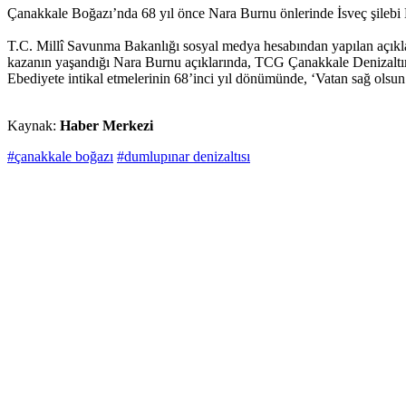
Çanakkale Boğazı’nda 68 yıl önce Nara Burnu önlerinde İsveç şilebi N
T.C. Millî Savunma Bakanlığı sosyal medya hesabından yapılan açıkla
kazanın yaşandığı Nara Burnu açıklarında, TCG Çanakkale Denizaltımızı
Ebediyete intikal etmelerinin 68’inci yıl dönümünde, ‘Vatan sağ olsun
Kaynak:
Haber Merkezi
#çanakkale boğazı
#dumlupınar denizaltısı