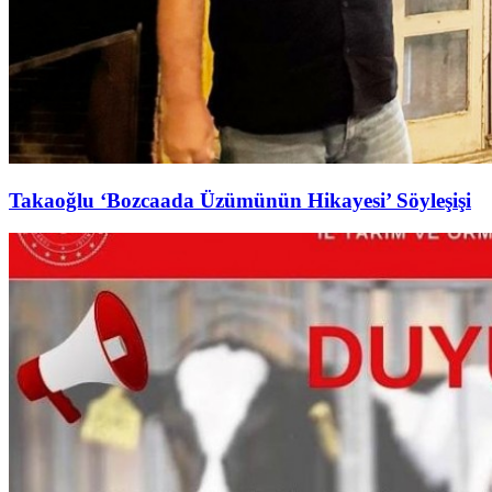
Takaoğlu ‘Bozcaada Üzümünün Hikayesi’ Söyleşişi