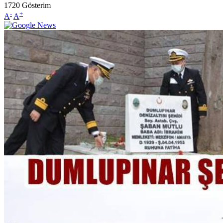
1720
Gösterim
-
+
A
A