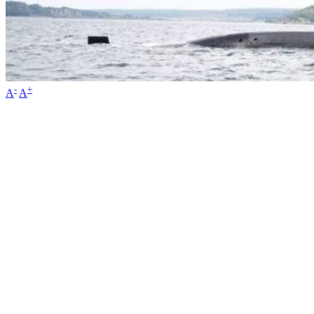
-
+
A
A