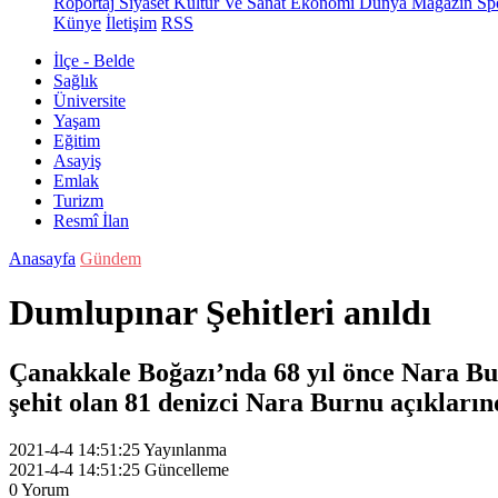
Röportaj
Siyaset
Kültür Ve Sanat
Ekonomi
Dünya
Magazin
Sp
Künye
İletişim
RSS
İlçe - Belde
Sağlık
Üniversite
Yaşam
Eğitim
Asayiş
Emlak
Turizm
Resmî İlan
Anasayfa
Gündem
Dumlupınar Şehitleri anıldı
Çanakkale Boğazı’nda 68 yıl önce Nara Bur
şehit olan 81 denizci Nara Burnu açıklarınd
2021-4-4 14:51:25
Yayınlanma
2021-4-4 14:51:25
Güncelleme
0
Yorum