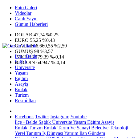
Foto Galeri
Videolar
Canlı Yayın
Günün Haberleri
DOLAR
47,74
%0,25
EURO
55,25
%0,43
G.ALTIN
6.660,55
%2,59
GÜMÜŞ
98
%3,57
İlçe - Belde
IMKB
13.779,39
%-0,14
Sağlık
BITCOIN
64.947
%-0,14
Üniversite
Yaşam
Eğitim
Asayiş
Emlak
Turizm
Resmî İlan
Facebook
Twitter
Instagram
Youtube
İlçe - Belde
Sağlık
Üniversite
Yaşam
Eğitim
Asayiş
Emlak
Turizm
Emlak
Tarım Ve Sanayi
Belediye
Teknoloji
Yerel
Tanıtım
İş Dünyası
Yatırım
İlan
Gündem