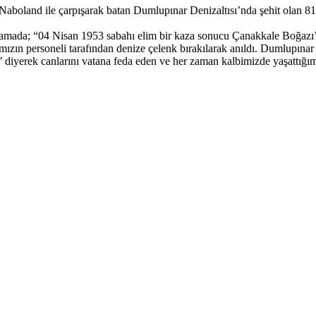
aboland ile çarpışarak batan Dumlupınar Denizaltısı’nda şehit olan 81 
mada; “04 Nisan 1953 sabahı elim bir kaza sonucu Çanakkale Boğazı’nı
n personeli tarafından denize çelenk bırakılarak anıldı. Dumlupınar Şeh
’ diyerek canlarını vatana feda eden ve her zaman kalbimizde yaşattığım