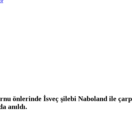
or
nu önlerinde İsveç şilebi Naboland ile çar
a anıldı.