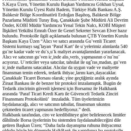
S.Kaya Üzen, Yönetim Kurulu Başkan Yardımcısı Gökhan Uysal,
Yönetim Kurulu Üyesi Ruhi Badem, Türkiye Halk Bankası A.Ş.
Balıkesir Bölge Koordinatörü Erdoğan Başıhoş, Balıkesir Bölge
Pazarlama Müdürü Turay Baş, Çanakkale Şube Müdürü Ali Devrim
Önder, KOBİ Müdür Yardımcısı Yenal Tekin Nalcı, KOBİ Müşteri
İlişkileri Yetkilisi Emrah Özer ile Genel Sekreter Sevcan Elver hazır
bulundu. Protokolle ilgili açıklamada bulunan ÇTB Yönetim Kurulu
Başkanı Kaya Üzen “Alıcı ve satıcı arasında Gu¨venli Ticaret
Sistemi kurmayı sagˆlayan ‘Paraf Kart’ ile u¨yelerimiz alımlarda 540
gu¨ne kadar vade ve du¨s¸u¨k maliyet avantajlarından yararlanacak.
Alıcı ve satıcının gu¨ven ic¸inde alıs¸veris¸ yapmasının o¨nu¨nu¨
acıyoruz. U¨reticiler veya satıcılar, tahsilat ile ugˆras¸madan, gu¨ven
ic¸inde mallarını satacaklar. Alıcılar da uygun vade ve maliyette
finansman temin ederek, tedarik ihtiyac¸larını kars¸ılayacaklar.
Çanakkale Ticaret Borsası olarak; yine geçtiğimiz aralık ayında
Ziraat Bankası ile de benzer bir protokol imzalamıştık. Bugün de
Tedarik zincirinin güvenli işlemesi için Borsamız ile Halkbank
arasında ‘Paraf Ticari Kredi Kartı ile Güvenceli Tedarik Zinciri
Finansmanı Protokolünü’ imzaladık. Tüm üyelerimizin
faydalanacağı, alıcı ve satıcının tahsilat, finansman sıkıntısı
çekmeden ticaret yapmasını hedefliyoruz.” dedi.
Halkbank tarafından, ciro ve kredibiliteye göre belirlenecek limitler
dâhilinde Borsa üyelerinin bu sistemden faydalanabileceğini dile
getiren Başkan Üzen; “Daha fazla dayanışma ruhuna ihtiyacımız
olduğu böyle bir dönemde HalkBank ile yaptığımız bu protokolle