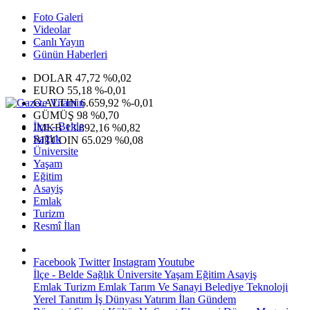
Foto Galeri
Videolar
Canlı Yayın
Günün Haberleri
DOLAR
47,72
%0,02
EURO
55,18
%-0,01
G.ALTIN
6.659,92
%-0,01
GÜMÜŞ
98
%0,70
İlçe - Belde
IMKB
13.892,16
%0,82
Sağlık
BITCOIN
65.029
%0,08
Üniversite
Yaşam
Eğitim
Asayiş
Emlak
Turizm
Resmî İlan
Facebook
Twitter
Instagram
Youtube
İlçe - Belde
Sağlık
Üniversite
Yaşam
Eğitim
Asayiş
Emlak
Turizm
Emlak
Tarım Ve Sanayi
Belediye
Teknoloji
Yerel
Tanıtım
İş Dünyası
Yatırım
İlan
Gündem