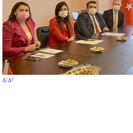
-
+
A
A