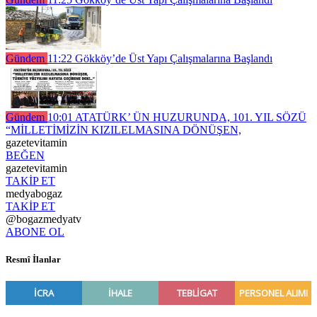
Gündem
11:22
Gökköy’de Üst Yapı Çalışmalarına Başlandı
Gündem
10:01
ATATÜRK’ ÜN HUZURUNDA, 101. YIL SÖZÜ
“MİLLETİMİZİN KIZILELMASINA DÖNÜŞEN,
gazetevitamin
BEĞEN
gazetevitamin
TAKİP ET
medyabogaz
TAKİP ET
@bogazmedyatv
ABONE OL
Resmî İlanlar