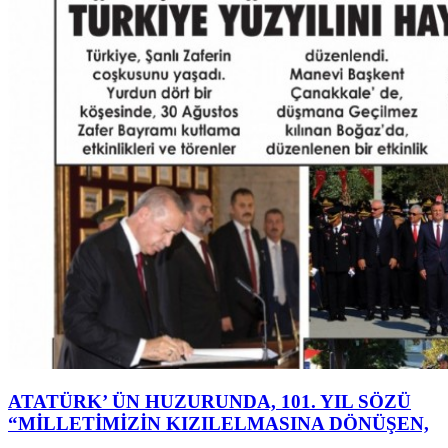
ATATÜRK’ ÜN HUZURUNDA, 101. YIL SÖZÜ
“MİLLETİMİZİN KIZILELMASINA DÖNÜŞEN,