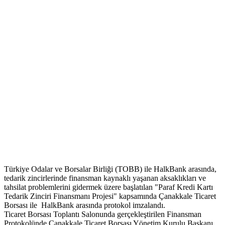
Türkiye Odalar ve Borsalar Birliği (TOBB) ile HalkBank arasında,
tedarik zincirlerinde finansman kaynaklı yaşanan aksaklıkları ve
tahsilat problemlerini gidermek üzere başlatılan "Paraf Kredi Kartı
Tedarik Zinciri Finansmanı Projesi" kapsamında Çanakkale Ticaret
Borsası ile HalkBank arasında protokol imzalandı.
Ticaret Borsası Toplantı Salonunda gerçekleştirilen Finansman
Protokolünde Çanakkale Ticaret Borsası Yönetim Kurulu Başkanı