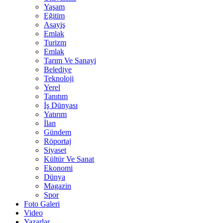
Yaşam
Eğitim
Asayiş
Emlak
Turizm
Emlak
Tarım Ve Sanayi
Belediye
Teknoloji
Yerel
Tanıtım
İş Dünyası
Yatırım
İlan
Gündem
Röportaj
Siyaset
Kültür Ve Sanat
Ekonomi
Dünya
Magazin
Spor
Foto Galeri
Video
Yazarlar