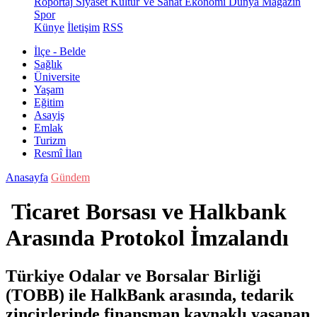
Röportaj
Siyaset
Kültür Ve Sanat
Ekonomi
Dünya
Magazin
Spor
Künye
İletişim
RSS
İlçe - Belde
Sağlık
Üniversite
Yaşam
Eğitim
Asayiş
Emlak
Turizm
Resmî İlan
Anasayfa
Gündem
Ticaret Borsası ve Halkbank
Arasında Protokol İmzalandı
Türkiye Odalar ve Borsalar Birliği
(TOBB) ile HalkBank arasında, tedarik
zincirlerinde finansman kaynaklı yaşanan