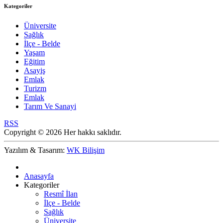
Kategoriler
Üniversite
Sağlık
İlçe - Belde
Yaşam
Eğitim
Asayiş
Emlak
Turizm
Emlak
Tarım Ve Sanayi
RSS
Copyright © 2026 Her hakkı saklıdır.
Yazılım & Tasarım:
WK Bilişim
Anasayfa
Kategoriler
Resmî İlan
İlçe - Belde
Sağlık
Üniversite