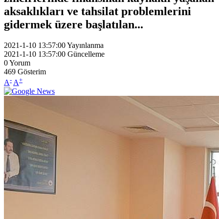
aksaklıkları ve tahsilat problemlerini
gidermek üzere başlatılan...
2021-1-10 13:57:00
Yayınlanma
2021-1-10 13:57:00
Güncelleme
0
Yorum
469
Gösterim
-
+
A
A