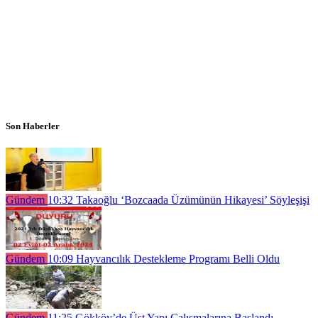
Son Haberler
Gündem
10:32
Takaoğlu ‘Bozcaada Üzümünün Hikayesi’ Söyleşişi
Gündem
10:09
Hayvancılık Destekleme Programı Belli Oldu
Gündem
11:25
Gökköy’de Üst Yapı Çalışmalarına Başlandı