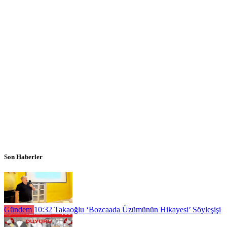
Son Haberler
Gündem
10:32
Takaoğlu ‘Bozcaada Üzümünün Hikayesi’ Söyleşişi