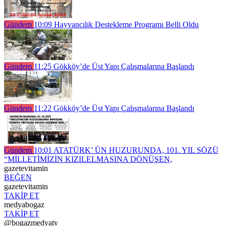
Gündem
10:09
Hayvancılık Destekleme Programı Belli Oldu
Gündem
11:25
Gökköy’de Üst Yapı Çalışmalarına Başlandı
Gündem
11:22
Gökköy’de Üst Yapı Çalışmalarına Başlandı
Gündem
10:01
ATATÜRK’ ÜN HUZURUNDA, 101. YIL SÖZÜ
“MİLLETİMİZİN KIZILELMASINA DÖNÜŞEN,
gazetevitamin
BEĞEN
gazetevitamin
TAKİP ET
medyabogaz
TAKİP ET
@bogazmedyatv