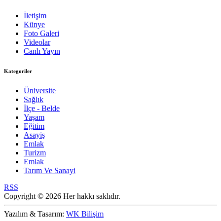
İletişim
Künye
Foto Galeri
Videolar
Canlı Yayın
Kategoriler
Üniversite
Sağlık
İlçe - Belde
Yaşam
Eğitim
Asayiş
Emlak
Turizm
Emlak
Tarım Ve Sanayi
RSS
Copyright © 2026 Her hakkı saklıdır.
Yazılım & Tasarım:
WK Bilişim