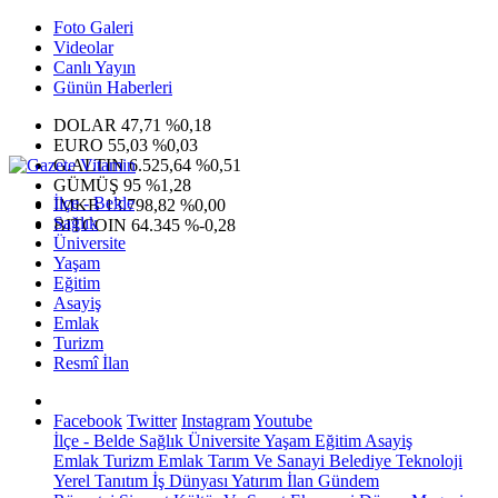
Foto Galeri
Videolar
Canlı Yayın
Günün Haberleri
DOLAR
47,71
%0,18
EURO
55,03
%0,03
G.ALTIN
6.525,64
%0,51
GÜMÜŞ
95
%1,28
İlçe - Belde
IMKB
13.798,82
%0,00
Sağlık
BITCOIN
64.345
%-0,28
Üniversite
Yaşam
Eğitim
Asayiş
Emlak
Turizm
Resmî İlan
Facebook
Twitter
Instagram
Youtube
İlçe - Belde
Sağlık
Üniversite
Yaşam
Eğitim
Asayiş
Emlak
Turizm
Emlak
Tarım Ve Sanayi
Belediye
Teknoloji
Yerel
Tanıtım
İş Dünyası
Yatırım
İlan
Gündem