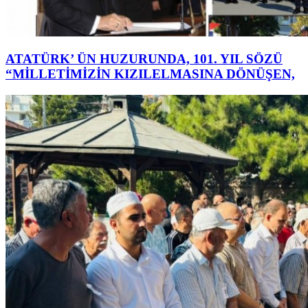
ATATÜRK’ ÜN HUZURUNDA, 101. YIL SÖZÜ
“MİLLETİMİZİN KIZILELMASINA DÖNÜŞEN,