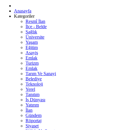
Anasayfa
Kategoriler
Resmî İlan
İlçe - Belde
Sağlık
Üniversite
Yaşam
Eğitim
Asayiş
Emlak
Turizm
Emlak
Tarım Ve Sanayi
Belediye
Teknoloji
Yerel
Tanıtım
İş Dünyası
Yatırım
İlan
Gündem
Röportaj
Siyaset