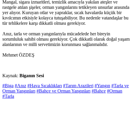
Mangal, sigara izmaritleri, temizlik amacıyla yakılan ateşler ve
rastgele atılan şişeler, orman yangınlarını tetikleyen unsurlar arasında
yer alıyor. Kuruyan otlar ve yapraklar, sıcak havalarda küçük bir
kıvılcımın etkisiyle kolayca tutuşabiliyor. Bu nedenle vatandaşlar bu
tür tehlikelere karşı dikkatli olması gerekiyor.
Anız, tarla ve orman yangınlarıyla mücadelede her bireyin
sorumluluk sahibi olması gerekiyor. Çok dikkatli olarak doğal yaşam
alanlarının ve milli servetimizin korunması sağlanmalıdır.
Mehmet ÖZDEŞ
Kaynak:
Biganın Sesi
#Biga
#Anız
#Hava Sıcaklıkları
#Tarım Arazileri
#Yangın
#Tarla ve
Orman Yangınları
#Bahçe ve Orman Yangınları
#Bahçe
#Orman
#Tarla