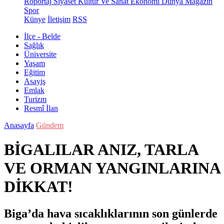
Röportaj
Siyaset
Kültür Ve Sanat
Ekonomi
Dünya
Magazin
Spor
Künye
İletişim
RSS
İlçe - Belde
Sağlık
Üniversite
Yaşam
Eğitim
Asayiş
Emlak
Turizm
Resmî İlan
Anasayfa
Gündem
BİGALILAR ANIZ, TARLA
VE ORMAN YANGINLARINA
DİKKAT!
Biga’da hava sıcaklıklarının son günlerde