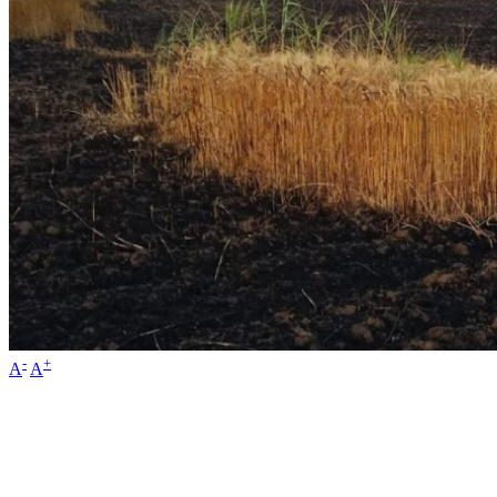
-
+
A
A