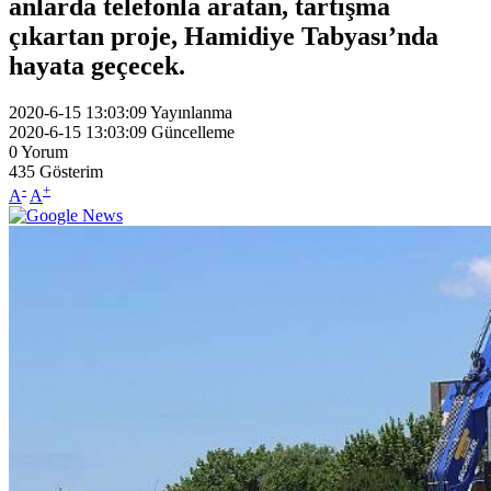
anlarda telefonla aratan, tartışma
çıkartan proje, Hamidiye Tabyası’nda
hayata geçecek.
2020-6-15 13:03:09
Yayınlanma
2020-6-15 13:03:09
Güncelleme
0
Yorum
435
Gösterim
-
+
A
A