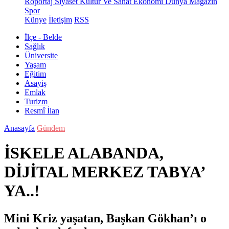
Röportaj
Siyaset
Kültür Ve Sanat
Ekonomi
Dünya
Magazin
Spor
Künye
İletişim
RSS
İlçe - Belde
Sağlık
Üniversite
Yaşam
Eğitim
Asayiş
Emlak
Turizm
Resmî İlan
Anasayfa
Gündem
İSKELE ALABANDA,
DİJİTAL MERKEZ TABYA’
YA..!
Mini Kriz yaşatan, Başkan Gökhan’ı o