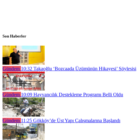
Son Haberler
Gündem
10:32
Takaoğlu ‘Bozcaada Üzümünün Hikayesi’ Söyleşişi
Gündem
10:09
Hayvancılık Destekleme Programı Belli Oldu
Gündem
11:25
Gökköy’de Üst Yapı Çalışmalarına Başlandı