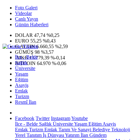
Foto Galeri
Videolar
Canlı Yayın
Günün Haberleri
DOLAR
47,74
%0,25
EURO
55,25
%0,43
G.ALTIN
6.660,55
%2,59
GÜMÜŞ
98
%3,57
İlçe - Belde
IMKB
13.779,39
%-0,14
Sağlık
BITCOIN
64.970
%-0,06
Üniversite
Yaşam
Eğitim
Asayiş
Emlak
Turizm
Resmî İlan
Facebook
Twitter
Instagram
Youtube
İlçe - Belde
Sağlık
Üniversite
Yaşam
Eğitim
Asayiş
Emlak
Turizm
Emlak
Tarım Ve Sanayi
Belediye
Teknoloji
Yerel
Tanıtım
İş Dünyası
Yatırım
İlan
Gündem