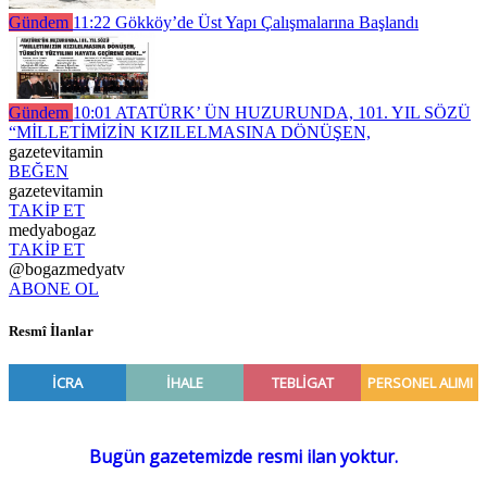
Gündem
11:22
Gökköy’de Üst Yapı Çalışmalarına Başlandı
Gündem
10:01
ATATÜRK’ ÜN HUZURUNDA, 101. YIL SÖZÜ
“MİLLETİMİZİN KIZILELMASINA DÖNÜŞEN,
gazetevitamin
BEĞEN
gazetevitamin
TAKİP ET
medyabogaz
TAKİP ET
@bogazmedyatv
ABONE OL
Resmî İlanlar