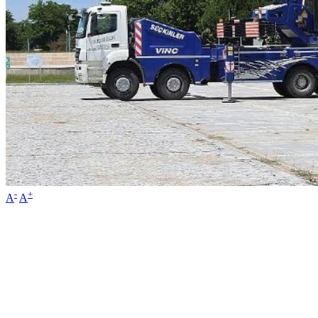
-
+
A
A