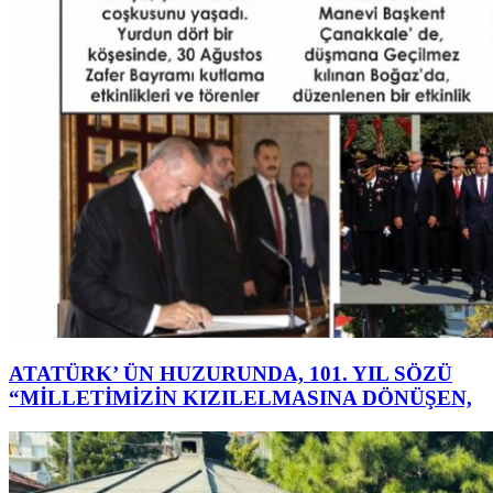
ATATÜRK’ ÜN HUZURUNDA, 101. YIL SÖZÜ
“MİLLETİMİZİN KIZILELMASINA DÖNÜŞEN,