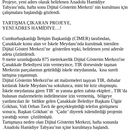
Projeye, yeni adres olarak belirlenen Anadolu Hamidiye
Tabyası’nda, hafta sonu Dijital Gösterim Merkezi’ nin kurulması için
çalışmalara başlandığı gözlendi.
TARTIŞMA ÇIKARAN PROJEYE,
YENİ ADRES HAMİDİYE…!
Cumhurbaşkanlığı İletişim Başkanlığı (CİMER) tarafından,
Çanakkale konu alan ve İskele Meydanı’nda kurulmak istenilen
Dijital Gösteri Merkezi’ne gösterilen tepki, belirlenen yeni adresle
adeta çözümlendi.
9 metre uzunluğunda 875 metrekarelik Dijital Gösterim Merkezi'ne
Çanakkale Belediyesi izin vermeyince, TIR dorsesinde taşınan
Merkezin parçalarının getirildiği iskele meydanında, kısa sureli
tartışma yaşanmıştı.
Dijital Gösterim Merkezi'ne ait malzemeleri taşıyan TIR, dubalar
kırılarak İskele Meydanı’na sokulunca, mini bir kriz oluşmuştu.
İskele meydanına giren TIR’ ın yanına gelen zabıta ekipleri , TIR’da
bulunan malzemelerin indirilmesine izin vermemiş, bölgeye
yardımcıları ile birlikte gelen Çanakkale Belediye Başkanı Ülgür
Gökhan, Vali Orhan Tavlı ile gerçekleştirdiği telefon görüşmesi
sonucu, Başkan Gökhan’ ın ‘Çadır’ diyerek isilendirdiği projenin
yarattığı sorun çözülmüştü.
Tartışmaya neden olan Dijital Gösterim Merkezi, hafta sonunda
Anadolu Hamidiye Tabyası’nın içine kurulmaya başlandı.