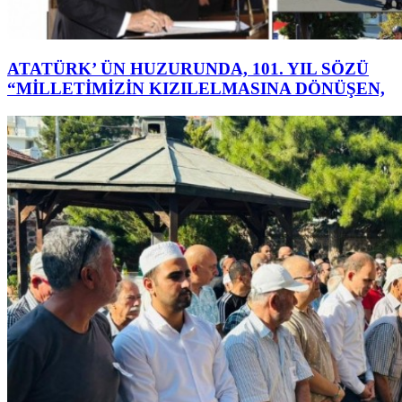
ATATÜRK’ ÜN HUZURUNDA, 101. YIL SÖZÜ
“MİLLETİMİZİN KIZILELMASINA DÖNÜŞEN,