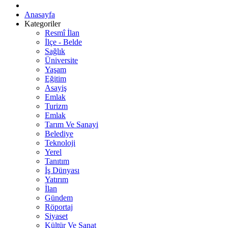
Anasayfa
Kategoriler
Resmî İlan
İlçe - Belde
Sağlık
Üniversite
Yaşam
Eğitim
Asayiş
Emlak
Turizm
Emlak
Tarım Ve Sanayi
Belediye
Teknoloji
Yerel
Tanıtım
İş Dünyası
Yatırım
İlan
Gündem
Röportaj
Siyaset
Kültür Ve Sanat