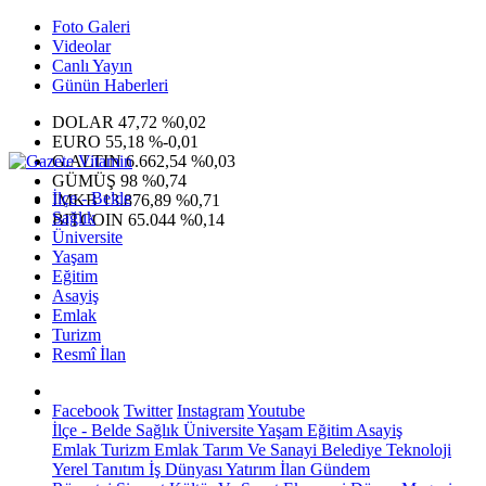
Foto Galeri
Videolar
Canlı Yayın
Günün Haberleri
DOLAR
47,72
%0,02
EURO
55,18
%-0,01
G.ALTIN
6.662,54
%0,03
GÜMÜŞ
98
%0,74
İlçe - Belde
IMKB
13.876,89
%0,71
Sağlık
BITCOIN
65.044
%0,14
Üniversite
Yaşam
Eğitim
Asayiş
Emlak
Turizm
Resmî İlan
Facebook
Twitter
Instagram
Youtube
İlçe - Belde
Sağlık
Üniversite
Yaşam
Eğitim
Asayiş
Emlak
Turizm
Emlak
Tarım Ve Sanayi
Belediye
Teknoloji
Yerel
Tanıtım
İş Dünyası
Yatırım
İlan
Gündem