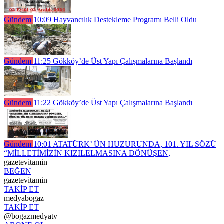
Gündem
10:09
Hayvancılık Destekleme Programı Belli Oldu
Gündem
11:25
Gökköy’de Üst Yapı Çalışmalarına Başlandı
Gündem
11:22
Gökköy’de Üst Yapı Çalışmalarına Başlandı
Gündem
10:01
ATATÜRK’ ÜN HUZURUNDA, 101. YIL SÖZÜ
“MİLLETİMİZİN KIZILELMASINA DÖNÜŞEN,
gazetevitamin
BEĞEN
gazetevitamin
TAKİP ET
medyabogaz
TAKİP ET
@bogazmedyatv