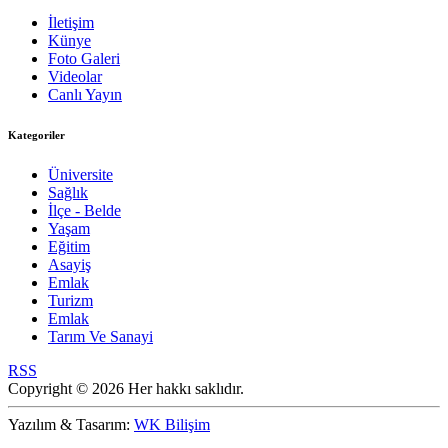
İletişim
Künye
Foto Galeri
Videolar
Canlı Yayın
Kategoriler
Üniversite
Sağlık
İlçe - Belde
Yaşam
Eğitim
Asayiş
Emlak
Turizm
Emlak
Tarım Ve Sanayi
RSS
Copyright © 2026 Her hakkı saklıdır.
Yazılım & Tasarım:
WK Bilişim