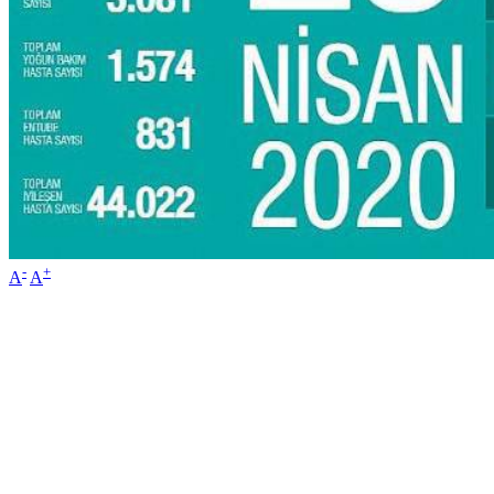
-
+
A
A