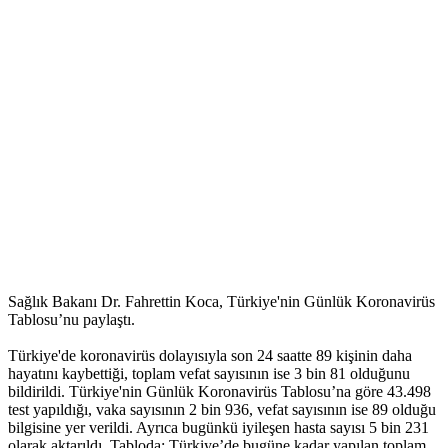
Sağlık Bakanı Dr. Fahrettin Koca, Türkiye'nin Günlük Koronavirüs
Tablosu’nu paylaştı.
Türkiye'de koronavirüs dolayısıyla son 24 saatte 89 kişinin daha
hayatını kaybettiği, toplam vefat sayısının ise 3 bin 81 olduğunu
bildirildi. Türkiye'nin Günlük Koronavirüs Tablosu’na göre 43.498
test yapıldığı, vaka sayısının 2 bin 936, vefat sayısının ise 89 olduğu
bilgisine yer verildi. Ayrıca bugünkü iyileşen hasta sayısı 5 bin 231
olarak aktarıldı. Tabloda; Türkiye’de bugüne kadar yapılan toplam