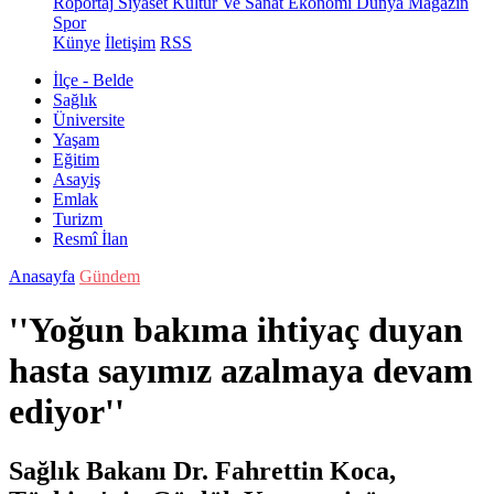
Röportaj
Siyaset
Kültür Ve Sanat
Ekonomi
Dünya
Magazin
Spor
Künye
İletişim
RSS
İlçe - Belde
Sağlık
Üniversite
Yaşam
Eğitim
Asayiş
Emlak
Turizm
Resmî İlan
Anasayfa
Gündem
''Yoğun bakıma ihtiyaç duyan
hasta sayımız azalmaya devam
ediyor''
Sağlık Bakanı Dr. Fahrettin Koca,