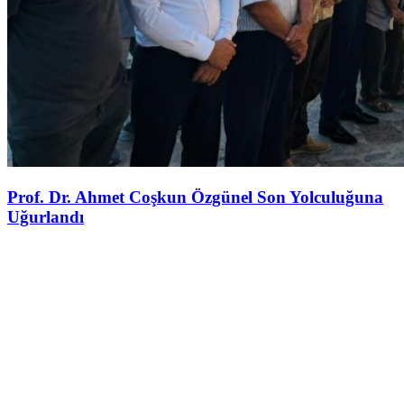
Prof. Dr. Ahmet Coşkun Özgünel Son Yolculuğuna
Uğurlandı