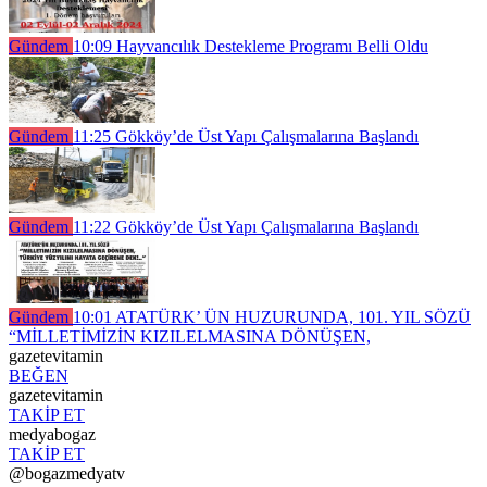
Gündem
10:09
Hayvancılık Destekleme Programı Belli Oldu
Gündem
11:25
Gökköy’de Üst Yapı Çalışmalarına Başlandı
Gündem
11:22
Gökköy’de Üst Yapı Çalışmalarına Başlandı
Gündem
10:01
ATATÜRK’ ÜN HUZURUNDA, 101. YIL SÖZÜ
“MİLLETİMİZİN KIZILELMASINA DÖNÜŞEN,
gazetevitamin
BEĞEN
gazetevitamin
TAKİP ET
medyabogaz
TAKİP ET
@bogazmedyatv