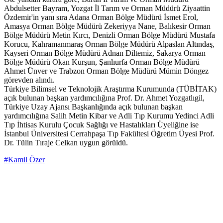
Abdulsetter Bayram, Yozgat İl Tarım ve Orman Müdürü Ziyaattin
Özdemir'in yanı sıra Adana Orman Bölge Müdürü İsmet Erol,
Amasya Orman Bölge Müdürü Zekeriyya Nane, Balıkesir Orman
Bölge Müdürü Metin Kırcı, Denizli Orman Bölge Müdürü Mustafa
Korucu, Kahramanmaraş Orman Bölge Müdürü Alpaslan Altındaş,
Kayseri Orman Bölge Müdürü Adnan Diltemiz, Sakarya Orman
Bölge Müdürü Okan Kurşun, Şanlıurfa Orman Bölge Müdürü
Ahmet Ünver ve Trabzon Orman Bölge Müdürü Mümin Döngez
görevden alındı.
Türkiye Bilimsel ve Teknolojik Araştırma Kurumunda (TÜBİTAK)
açık bulunan başkan yardımcılığına Prof. Dr. Ahmet Yozgatlıgil,
Türkiye Uzay Ajansı Başkanlığında açık bulunan başkan
yardımcılığına Salih Metin Kibar ve Adli Tıp Kurumu Yedinci Adli
Tıp İhtisas Kurulu Çocuk Sağlığı ve Hastalıkları Üyeliğine ise
İstanbul Üniversitesi Cerrahpaşa Tıp Fakültesi Öğretim Üyesi Prof.
Dr. Tülin Tıraje Celkan uygun görüldü.
#Kamil Özer