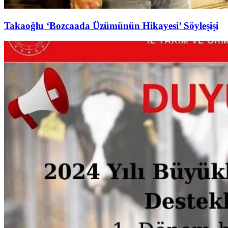
Takaoğlu ‘Bozcaada Üzümünün Hikayesi’ Söyleşişi