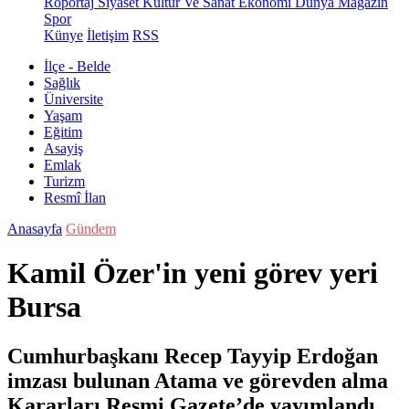
Röportaj
Siyaset
Kültür Ve Sanat
Ekonomi
Dünya
Magazin
Spor
Künye
İletişim
RSS
İlçe - Belde
Sağlık
Üniversite
Yaşam
Eğitim
Asayiş
Emlak
Turizm
Resmî İlan
Anasayfa
Gündem
Kamil Özer'in yeni görev yeri
Bursa
Cumhurbaşkanı Recep Tayyip Erdoğan
imzası bulunan Atama ve görevden alma
Kararları Resmi Gazete’de yayımlandı.