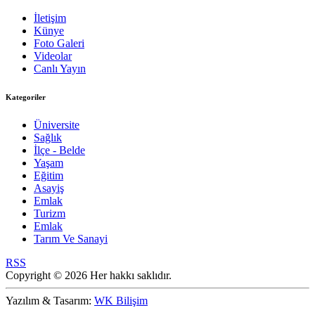
İletişim
Künye
Foto Galeri
Videolar
Canlı Yayın
Kategoriler
Üniversite
Sağlık
İlçe - Belde
Yaşam
Eğitim
Asayiş
Emlak
Turizm
Emlak
Tarım Ve Sanayi
RSS
Copyright © 2026 Her hakkı saklıdır.
Yazılım & Tasarım:
WK Bilişim