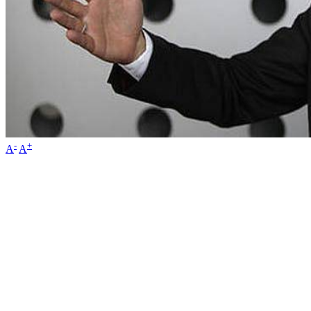
-
+
A
A