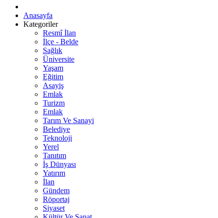
Anasayfa
Kategoriler
Resmî İlan
İlçe - Belde
Sağlık
Üniversite
Yaşam
Eğitim
Asayiş
Emlak
Turizm
Emlak
Tarım Ve Sanayi
Belediye
Teknoloji
Yerel
Tanıtım
İş Dünyası
Yatırım
İlan
Gündem
Röportaj
Siyaset
Kültür Ve Sanat