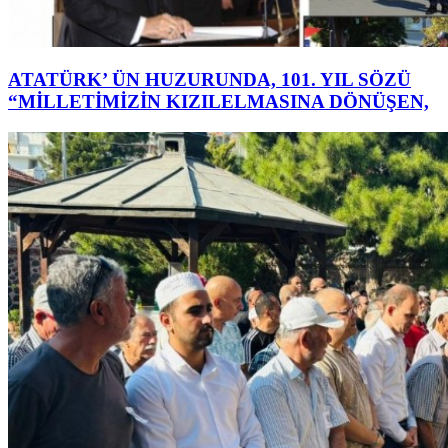
ATATÜRK’ ÜN HUZURUNDA, 101. YIL SÖZÜ
“MİLLETİMİZİN KIZILELMASINA DÖNÜŞEN,