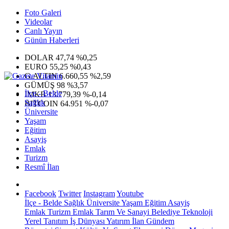
Foto Galeri
Videolar
Canlı Yayın
Günün Haberleri
DOLAR
47,74
%0,25
EURO
55,25
%0,43
G.ALTIN
6.660,55
%2,59
GÜMÜŞ
98
%3,57
İlçe - Belde
IMKB
13.779,39
%-0,14
Sağlık
BITCOIN
64.951
%-0,07
Üniversite
Yaşam
Eğitim
Asayiş
Emlak
Turizm
Resmî İlan
Facebook
Twitter
Instagram
Youtube
İlçe - Belde
Sağlık
Üniversite
Yaşam
Eğitim
Asayiş
Emlak
Turizm
Emlak
Tarım Ve Sanayi
Belediye
Teknoloji
Yerel
Tanıtım
İş Dünyası
Yatırım
İlan
Gündem