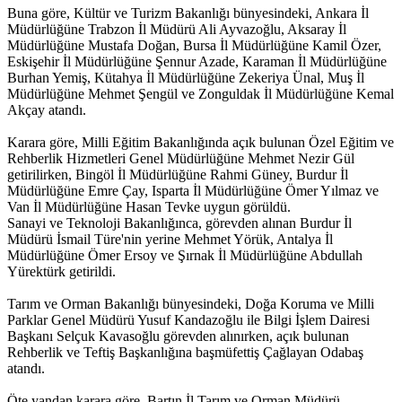
Buna göre, Kültür ve Turizm Bakanlığı bünyesindeki, Ankara İl
Müdürlüğüne Trabzon İl Müdürü Ali Ayvazoğlu, Aksaray İl
Müdürlüğüne Mustafa Doğan, Bursa İl Müdürlüğüne Kamil Özer,
Eskişehir İl Müdürlüğüne Şennur Azade, Karaman İl Müdürlüğüne
Burhan Yemiş, Kütahya İl Müdürlüğüne Zekeriya Ünal, Muş İl
Müdürlüğüne Mehmet Şengül ve Zonguldak İl Müdürlüğüne Kemal
Akçay atandı.
Karara göre, Milli Eğitim Bakanlığında açık bulunan Özel Eğitim ve
Rehberlik Hizmetleri Genel Müdürlüğüne Mehmet Nezir Gül
getirilirken, Bingöl İl Müdürlüğüne Rahmi Güney, Burdur İl
Müdürlüğüne Emre Çay, Isparta İl Müdürlüğüne Ömer Yılmaz ve
Van İl Müdürlüğüne Hasan Tevke uygun görüldü.
Sanayi ve Teknoloji Bakanlığınca, görevden alınan Burdur İl
Müdürü İsmail Türe'nin yerine Mehmet Yörük, Antalya İl
Müdürlüğüne Ömer Ersoy ve Şırnak İl Müdürlüğüne Abdullah
Yürektürk getirildi.
Tarım ve Orman Bakanlığı bünyesindeki, Doğa Koruma ve Milli
Parklar Genel Müdürü Yusuf Kandazoğlu ile Bilgi İşlem Dairesi
Başkanı Selçuk Kavasoğlu görevden alınırken, açık bulunan
Rehberlik ve Teftiş Başkanlığına başmüfettiş Çağlayan Odabaş
atandı.
Öte yandan karara göre, Bartın İl Tarım ve Orman Müdürü