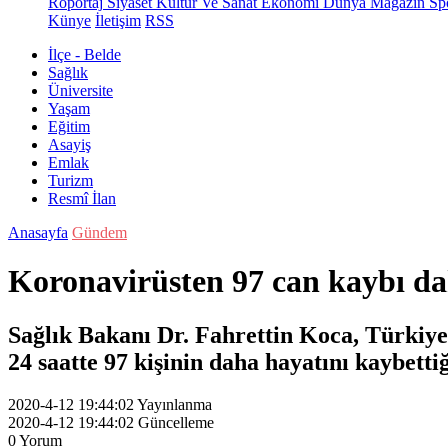
Röportaj
Siyaset
Kültür Ve Sanat
Ekonomi
Dünya
Magazin
Sp
Künye
İletişim
RSS
İlçe - Belde
Sağlık
Üniversite
Yaşam
Eğitim
Asayiş
Emlak
Turizm
Resmî İlan
Anasayfa
Gündem
Koronavirüsten 97 can kaybı d
Sağlık Bakanı Dr. Fahrettin Koca, Türkiye
24 saatte 97 kişinin daha hayatını kaybettiğ
2020-4-12 19:44:02
Yayınlanma
2020-4-12 19:44:02
Güncelleme
0
Yorum