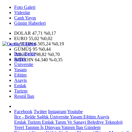
Foto Galeri
Videolar
Canlı Yayın
Günün Haberleri
DOLAR
47,71
%0,17
EURO
55,02
%0,02
G.ALTIN
6.505,24
%0,19
GÜMÜŞ
95
%0,44
İlçe - Belde
IMKB
13.798,82
%0,70
Sağlık
BITCOIN
64.340
%-0,35
Üniversite
Yaşam
Eğitim
Asayiş
Emlak
Turizm
Resmî İlan
Facebook
Twitter
Instagram
Youtube
İlçe - Belde
Sağlık
Üniversite
Yaşam
Eğitim
Asayiş
Emlak
Turizm
Emlak
Tarım Ve Sanayi
Belediye
Teknoloji
Yerel
Tanıtım
İş Dünyası
Yatırım
İlan
Gündem