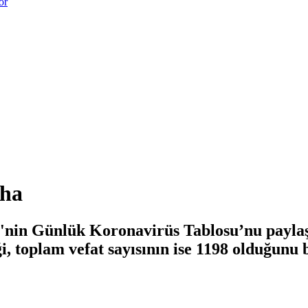
or
aha
'nin Günlük Koronavirüs Tablosu’nu paylaşt
i, toplam vefat sayısının ise 1198 olduğunu b