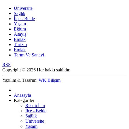
Üniversite
Sağlık
İlçe - Belde
Yaşam
Eğitim
Asayiş
Emlak
Turizm
Emlak
Tarım Ve Sanayi
RSS
Copyright © 2026 Her hakkı saklıdır.
Yazılım & Tasarım:
WK Bilişim
Anasayfa
Kategoriler
Resmî İlan
İlçe - Belde
Sağlık
Üniversite
Yaşam