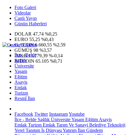
Foto Galeri
Videolar
Canlı Yayın
Günün Haberleri
DOLAR
47,74
%0,25
EURO
55,25
%0,43
G.ALTIN
6.660,55
%2,59
GÜMÜŞ
98
%3,57
İlçe - Belde
IMKB
13.779,39
%-0,14
Sağlık
BITCOIN
65.105
%0,71
Üniversite
Yaşam
Eğitim
Asayiş
Emlak
Turizm
Resmî İlan
Facebook
Twitter
Instagram
Youtube
İlçe - Belde
Sağlık
Üniversite
Yaşam
Eğitim
Asayiş
Emlak
Turizm
Emlak
Tarım Ve Sanayi
Belediye
Teknoloji
Yerel
Tanıtım
İş Dünyası
Yatırım
İlan
Gündem