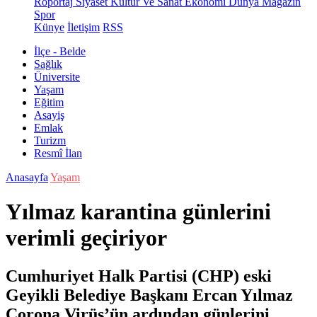
Röportaj
Siyaset
Kültür Ve Sanat
Ekonomi
Dünya
Magazin
Spor
Künye
İletişim
RSS
İlçe - Belde
Sağlık
Üniversite
Yaşam
Eğitim
Asayiş
Emlak
Turizm
Resmî İlan
Anasayfa
Yaşam
Yılmaz karantina günlerini
verimli geçiriyor
Cumhuriyet Halk Partisi (CHP) eski
Geyikli Belediye Başkanı Ercan Yılmaz
Corona Virüs’ün ardından günlerini