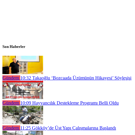
Son Haberler
Gündem
10:32
Takaoğlu ‘Bozcaada Üzümünün Hikayesi’ Söyleşişi
Gündem
10:09
Hayvancılık Destekleme Programı Belli Oldu
Gündem
11:25
Gökköy’de Üst Yapı Çalışmalarına Başlandı