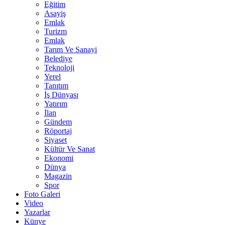
Eğitim
Asayiş
Emlak
Turizm
Emlak
Tarım Ve Sanayi
Belediye
Teknoloji
Yerel
Tanıtım
İş Dünyası
Yatırım
İlan
Gündem
Röportaj
Siyaset
Kültür Ve Sanat
Ekonomi
Dünya
Magazin
Spor
Foto Galeri
Video
Yazarlar
Künye