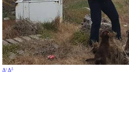
-
+
A
A