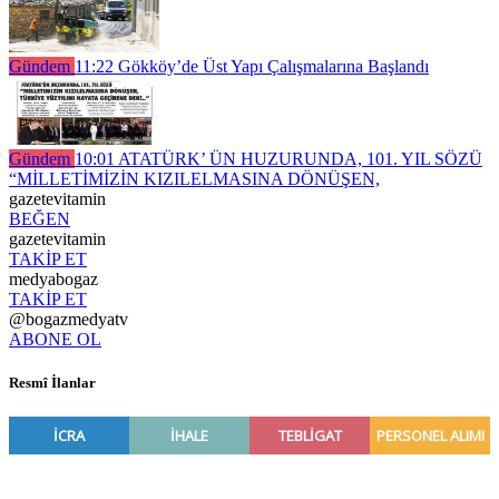
Gündem
11:22
Gökköy’de Üst Yapı Çalışmalarına Başlandı
Gündem
10:01
ATATÜRK’ ÜN HUZURUNDA, 101. YIL SÖZÜ
“MİLLETİMİZİN KIZILELMASINA DÖNÜŞEN,
gazetevitamin
BEĞEN
gazetevitamin
TAKİP ET
medyabogaz
TAKİP ET
@bogazmedyatv
ABONE OL
Resmî İlanlar