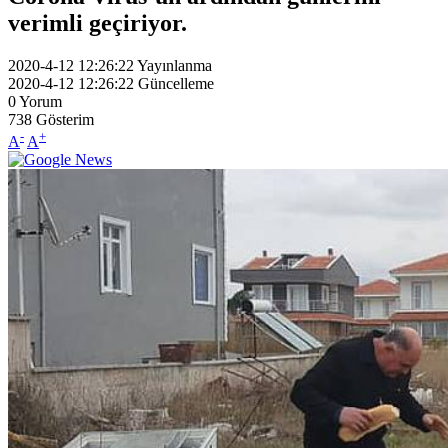
verimli geçiriyor.
2020-4-12 12:26:22
Yayınlanma
2020-4-12 12:26:22
Güncelleme
0
Yorum
738
Gösterim
-
+
A
A