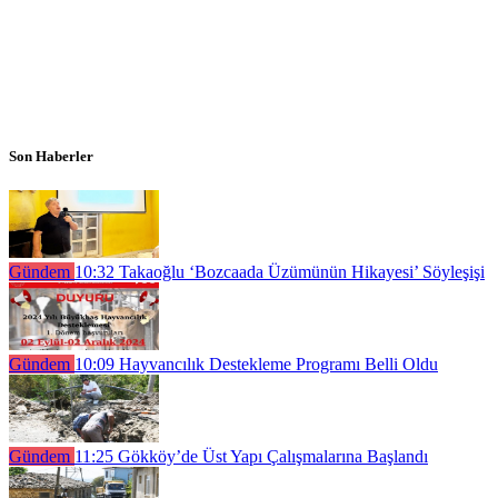
Son Haberler
Gündem
10:32
Takaoğlu ‘Bozcaada Üzümünün Hikayesi’ Söyleşişi
Gündem
10:09
Hayvancılık Destekleme Programı Belli Oldu
Gündem
11:25
Gökköy’de Üst Yapı Çalışmalarına Başlandı