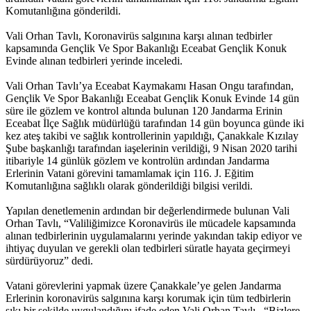
Komutanlığına gönderildi.
Vali Orhan Tavlı, Koronavirüs salgınına karşı alınan tedbirler
kapsamında Gençlik Ve Spor Bakanlığı Eceabat Gençlik Konuk
Evinde alınan tedbirleri yerinde inceledi.
Vali Orhan Tavlı’ya Eceabat Kaymakamı Hasan Ongu tarafından,
Gençlik Ve Spor Bakanlığı Eceabat Gençlik Konuk Evinde 14 gün
süre ile gözlem ve kontrol altında bulunan 120 Jandarma Erinin
Eceabat İlçe Sağlık müdürlüğü tarafından 14 gün boyunca günde iki
kez ateş takibi ve sağlık kontrollerinin yapıldığı, Çanakkale Kızılay
Şube başkanlığı tarafından iaşelerinin verildiği, 9 Nisan 2020 tarihi
itibariyle 14 günlük gözlem ve kontrolün ardından Jandarma
Erlerinin Vatani görevini tamamlamak için 116. J. Eğitim
Komutanlığına sağlıklı olarak gönderildiği bilgisi verildi.
Yapılan denetlemenin ardından bir değerlendirmede bulunan Vali
Orhan Tavlı, “Valiliğimizce Koronavirüs ile mücadele kapsamında
alınan tedbirlerinin uygulamalarını yerinde yakından takip ediyor ve
ihtiyaç duyulan ve gerekli olan tedbirleri süratle hayata geçirmeyi
sürdürüyoruz” dedi.
Vatani görevlerini yapmak üzere Çanakkale’ye gelen Jandarma
Erlerinin koronavirüs salgınına karşı korumak için tüm tedbirlerin
sıkı bir şekilde uygulandığını ifade eden Vali Orhan Tavlı, “Bizlere