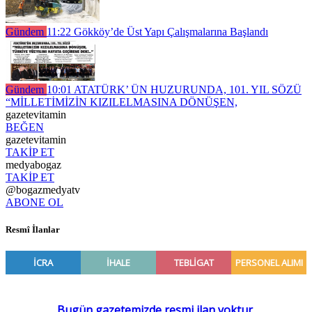
Gündem
11:22
Gökköy’de Üst Yapı Çalışmalarına Başlandı
Gündem
10:01
ATATÜRK’ ÜN HUZURUNDA, 101. YIL SÖZÜ
“MİLLETİMİZİN KIZILELMASINA DÖNÜŞEN,
gazetevitamin
BEĞEN
gazetevitamin
TAKİP ET
medyabogaz
TAKİP ET
@bogazmedyatv
ABONE OL
Resmî İlanlar