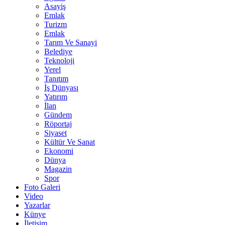
Asayiş
Emlak
Turizm
Emlak
Tarım Ve Sanayi
Belediye
Teknoloji
Yerel
Tanıtım
İş Dünyası
Yatırım
İlan
Gündem
Röportaj
Siyaset
Kültür Ve Sanat
Ekonomi
Dünya
Magazin
Spor
Foto Galeri
Video
Yazarlar
Künye
İletişim