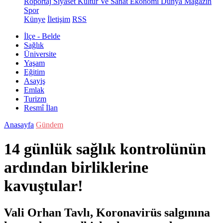
Röportaj
Siyaset
Kültür Ve Sanat
Ekonomi
Dünya
Magazin
Spor
Künye
İletişim
RSS
İlçe - Belde
Sağlık
Üniversite
Yaşam
Eğitim
Asayiş
Emlak
Turizm
Resmî İlan
Anasayfa
Gündem
14 günlük sağlık kontrolünün
ardından birliklerine
kavuştular!
Vali Orhan Tavlı, Koronavirüs salgınına