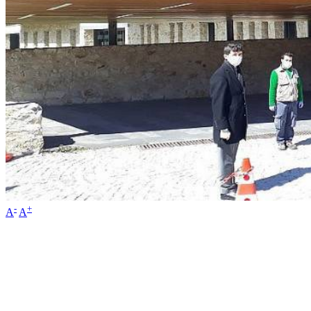
-
+
A
A