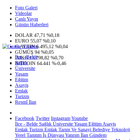
Foto Galeri
Videolar
Canlı Yayın
Günün Haberleri
DOLAR
47,71
%0,18
EURO
55,07
%0,10
G.ALTIN
6.495,12
%0,04
GÜMÜŞ
94
%0,05
İlçe - Belde
IMKB
13.798,82
%0,70
Sağlık
BITCOIN
64.441
%-0,46
Üniversite
Yaşam
Eğitim
Asayiş
Emlak
Turizm
Resmî İlan
Facebook
Twitter
Instagram
Youtube
İlçe - Belde
Sağlık
Üniversite
Yaşam
Eğitim
Asayiş
Emlak
Turizm
Emlak
Tarım Ve Sanayi
Belediye
Teknoloji
Yerel
Tanıtım
İş Dünyası
Yatırım
İlan
Gündem