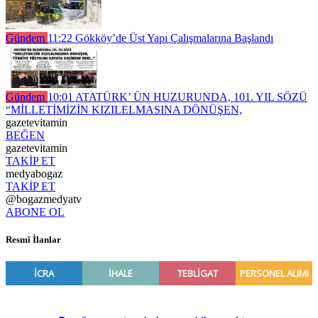
Gündem
11:22
Gökköy’de Üst Yapı Çalışmalarına Başlandı
Gündem
10:01
ATATÜRK’ ÜN HUZURUNDA, 101. YIL SÖZÜ
“MİLLETİMİZİN KIZILELMASINA DÖNÜŞEN,
gazetevitamin
BEĞEN
gazetevitamin
TAKİP ET
medyabogaz
TAKİP ET
@bogazmedyatv
ABONE OL
Resmî İlanlar