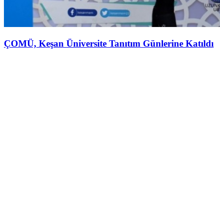
ÇOMÜ, Keşan Üniversite Tanıtım Günlerine Katıldı