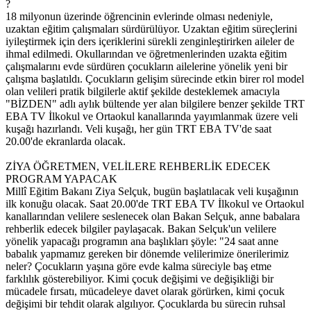
?
18 milyonun üzerinde öğrencinin evlerinde olması nedeniyle,
uzaktan eğitim çalışmaları sürdürülüyor. Uzaktan eğitim süreçlerini
iyileştirmek için ders içeriklerini sürekli zenginleştirirken aileler de
ihmal edilmedi. Okullarından ve öğretmenlerinden uzakta eğitim
çalışmalarını evde sürdüren çocukların ailelerine yönelik yeni bir
çalışma başlatıldı. Çocukların gelişim sürecinde etkin birer rol model
olan velileri pratik bilgilerle aktif şekilde desteklemek amacıyla
"BİZDEN" adlı aylık bültende yer alan bilgilere benzer şekilde TRT
EBA TV İlkokul ve Ortaokul kanallarında yayımlanmak üzere veli
kuşağı hazırlandı. Veli kuşağı, her gün TRT EBA TV'de saat
20.00'de ekranlarda olacak.
ZİYA ÖĞRETMEN, VELİLERE REHBERLİK EDECEK
PROGRAM YAPACAK
Millî Eğitim Bakanı Ziya Selçuk, bugün başlatılacak veli kuşağının
ilk konuğu olacak. Saat 20.00'de TRT EBA TV İlkokul ve Ortaokul
kanallarından velilere seslenecek olan Bakan Selçuk, anne babalara
rehberlik edecek bilgiler paylaşacak. Bakan Selçuk'un velilere
yönelik yapacağı programın ana başlıkları şöyle: "24 saat anne
babalık yapmamız gereken bir dönemde velilerimize önerilerimiz
neler? Çocukların yaşına göre evde kalma süreciyle baş etme
farklılık gösterebiliyor. Kimi çocuk değişimi ve değişikliği bir
mücadele fırsatı, mücadeleye davet olarak görürken, kimi çocuk
değişimi bir tehdit olarak algılıyor. Çocuklarda bu sürecin ruhsal