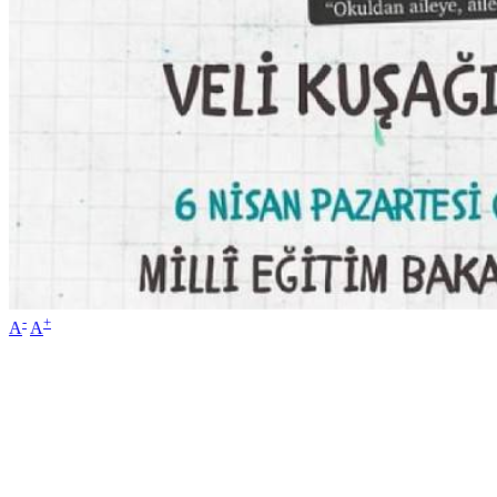
-
+
A
A