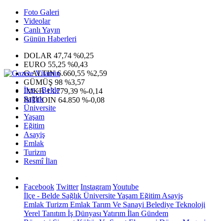
Foto Galeri
Videolar
Canlı Yayın
Günün Haberleri
DOLAR
47,74
%0,25
EURO
55,25
%0,43
G.ALTIN
6.660,55
%2,59
GÜMÜŞ
98
%3,57
İlçe - Belde
IMKB
13.779,39
%-0,14
Sağlık
BITCOIN
64.850
%-0,08
Üniversite
Yaşam
Eğitim
Asayiş
Emlak
Turizm
Resmî İlan
Facebook
Twitter
Instagram
Youtube
İlçe - Belde
Sağlık
Üniversite
Yaşam
Eğitim
Asayiş
Emlak
Turizm
Emlak
Tarım Ve Sanayi
Belediye
Teknoloji
Yerel
Tanıtım
İş Dünyası
Yatırım
İlan
Gündem