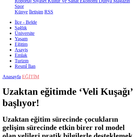
Röportaj
Siyaset
Kültür Ve Sanat
Ekonomi
Dünya
Magazin
Spor
Künye
İletişim
RSS
İlçe - Belde
Sağlık
Üniversite
Yaşam
Eğitim
Asayiş
Emlak
Turizm
Resmî İlan
Anasayfa
EĞİTİM
Uzaktan eğitimde ‘Veli Kuşağı’
başlıyor!
Uzaktan eğitim sürecinde çocukların
gelişim sürecinde etkin birer rol model
olan velileri pratik bilgilerle desteklemek