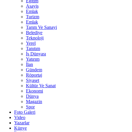
Eğitim
Asayiş
Emlak
Turizm
Emlak
Tarım Ve Sanayi
Belediye
Teknoloji
Yerel
Tanıtım
İş Dünyası
Yatırım
İlan
Gündem
Röportaj
Siyaset
Kültür Ve Sanat
Ekonomi
Dünya
Magazin
Spor
Foto Galeri
Video
Yazarlar
Künye