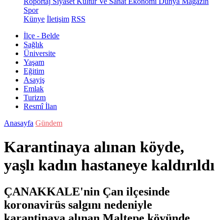
Röportaj
Siyaset
Kültür Ve Sanat
Ekonomi
Dünya
Magazin
Spor
Künye
İletişim
RSS
İlçe - Belde
Sağlık
Üniversite
Yaşam
Eğitim
Asayiş
Emlak
Turizm
Resmî İlan
Anasayfa
Gündem
Karantinaya alınan köyde,
yaşlı kadın hastaneye kaldırıldı
ÇANAKKALE'nin Çan ilçesinde
koronavirüs salgını nedeniyle
karantinaya alınan Maltepe köyünde