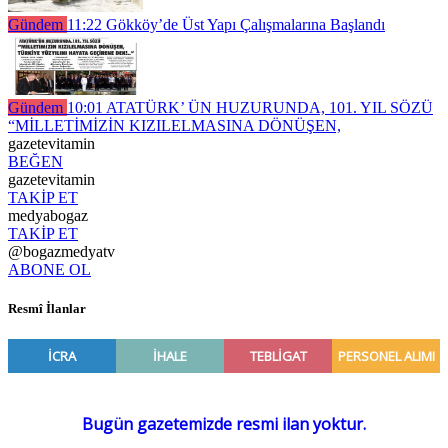
Gündem
11:22
Gökköy’de Üst Yapı Çalışmalarına Başlandı
Gündem
10:01
ATATÜRK’ ÜN HUZURUNDA, 101. YIL SÖZÜ
“MİLLETİMİZİN KIZILELMASINA DÖNÜŞEN,
gazetevitamin
BEĞEN
gazetevitamin
TAKİP ET
medyabogaz
TAKİP ET
@bogazmedyatv
ABONE OL
Resmî İlanlar