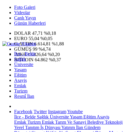
Foto Galeri
Videolar
Canlı Yayın
Günün Haberleri
DOLAR
47,71
%0,18
EURO
55,04
%0,05
G.ALTIN
6.614,81
%1,88
GÜMÜŞ
99
%4,74
İlçe - Belde
IMKB
13.826,64
%0,20
Sağlık
BITCOIN
64.862
%0,37
Üniversite
Yaşam
Eğitim
Asayiş
Emlak
Turizm
Resmî İlan
Facebook
Twitter
Instagram
Youtube
İlçe - Belde
Sağlık
Üniversite
Yaşam
Eğitim
Asayiş
Emlak
Turizm
Emlak
Tarım Ve Sanayi
Belediye
Teknoloji
Yerel
Tanıtım
İş Dünyası
Yatırım
İlan
Gündem