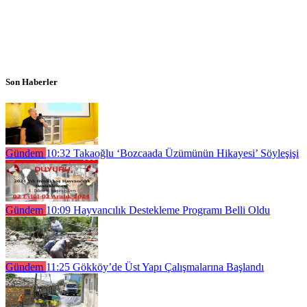
Son Haberler
Gündem
10:32
Takaoğlu ‘Bozcaada Üzümünün Hikayesi’ Söyleşişi
Gündem
10:09
Hayvancılık Destekleme Programı Belli Oldu
Gündem
11:25
Gökköy’de Üst Yapı Çalışmalarına Başlandı