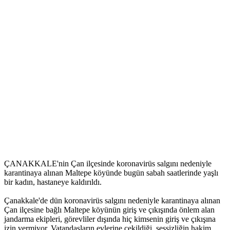
ÇANAKKALE'nin Çan ilçesinde koronavirüs salgını nedeniyle
karantinaya alınan Maltepe köyünde bugün sabah saatlerinde yaşlı
bir kadın, hastaneye kaldırıldı.
Çanakkale'de dün koronavirüs salgını nedeniyle karantinaya alınan
Çan ilçesine bağlı Maltepe köyünün giriş ve çıkışında önlem alan
jandarma ekipleri, görevliler dışında hiç kimsenin giriş ve çıkışına
izin vermiyor. Vatandaşların evlerine çekildiği, sessizliğin hakim