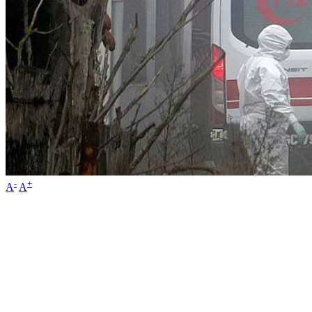
-
+
A
A