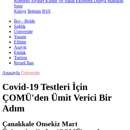
Röportaj
Siyaset
Kültür Ve Sanat
Ekonomi
Dünya
Magazin
Spor
Künye
İletişim
RSS
İlçe - Belde
Sağlık
Üniversite
Yaşam
Eğitim
Asayiş
Emlak
Turizm
Resmî İlan
Anasayfa
Üniversite
Covid-19 Testleri İçin
ÇOMÜ'den Ümit Verici Bir
Adım
Çanakkale Onsekiz Mart