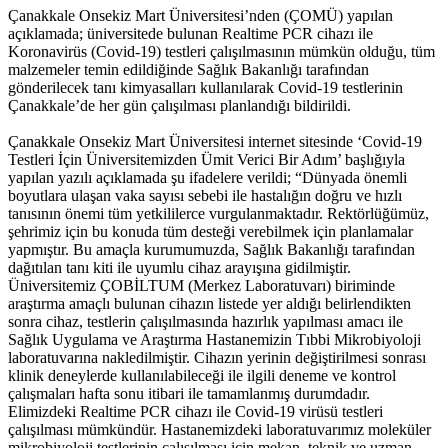
Çanakkale Onsekiz Mart Üniversitesi’nden (ÇOMÜ) yapılan
açıklamada; üniversitede bulunan Realtime PCR cihazı ile
Koronavirüs (Covid-19) testleri çalışılmasının mümkün olduğu, tüm
malzemeler temin edildiğinde Sağlık Bakanlığı tarafından
gönderilecek tanı kimyasalları kullanılarak Covid-19 testlerinin
Çanakkale’de her gün çalışılması planlandığı bildirildi.
Çanakkale Onsekiz Mart Üniversitesi internet sitesinde ‘Covid-19
Testleri İçin Üniversitemizden Ümit Verici Bir Adım’ başlığıyla
yapılan yazılı açıklamada şu ifadelere verildi; “Dünyada önemli
boyutlara ulaşan vaka sayısı sebebi ile hastalığın doğru ve hızlı
tanısının önemi tüm yetkililerce vurgulanmaktadır. Rektörlüğümüz,
şehrimiz için bu konuda tüm desteği verebilmek için planlamalar
yapmıştır. Bu amaçla kurumumuzda, Sağlık Bakanlığı tarafından
dağıtılan tanı kiti ile uyumlu cihaz arayışına gidilmiştir.
Üniversitemiz ÇOBİLTUM (Merkez Laboratuvarı) biriminde
araştırma amaçlı bulunan cihazın listede yer aldığı belirlendikten
sonra cihaz, testlerin çalışılmasında hazırlık yapılması amacı ile
Sağlık Uygulama ve Araştırma Hastanemizin Tıbbi Mikrobiyoloji
laboratuvarına nakledilmiştir. Cihazın yerinin değiştirilmesi sonrası
klinik deneylerde kullanılabileceği ile ilgili deneme ve kontrol
çalışmaları hafta sonu itibari ile tamamlanmış durumdadır.
Elimizdeki Realtime PCR cihazı ile Covid-19 virüsü testleri
çalışılması mümkündür. Hastanemizdeki laboratuvarımız moleküler
mikrobiyoloji testlerinin çalışılması için mekan, teknik ve uzman