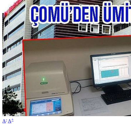
-
+
A
A