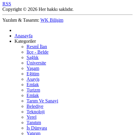
RSS
Copyright © 2026 Her hakkı saklıdır.
Yazılım & Tasarım:
WK Bilişim
Anasayfa
Kategoriler
Resmî İlan
İlçe - Belde
Sağlık
Üniversite
Yaşam
Eğitim
Asayiş
Emlak
Turizm
Emlak
Tarım Ve Sanayi
Belediye
Teknoloji
Yerel
Tanıtım
İş Dünyası
Yatırım