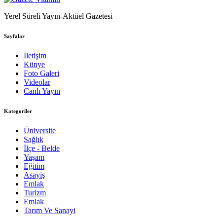
Yerel Süreli Yayın-Aktüel Gazetesi
Sayfalar
İletişim
Künye
Foto Galeri
Videolar
Canlı Yayın
Kategoriler
Üniversite
Sağlık
İlçe - Belde
Yaşam
Eğitim
Asayiş
Emlak
Turizm
Emlak
Tarım Ve Sanayi