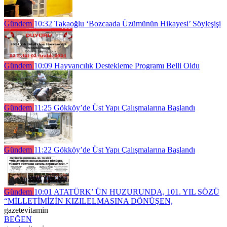
Gündem
10:32
Takaoğlu ‘Bozcaada Üzümünün Hikayesi’ Söyleşişi
Gündem
10:09
Hayvancılık Destekleme Programı Belli Oldu
Gündem
11:25
Gökköy’de Üst Yapı Çalışmalarına Başlandı
Gündem
11:22
Gökköy’de Üst Yapı Çalışmalarına Başlandı
Gündem
10:01
ATATÜRK’ ÜN HUZURUNDA, 101. YIL SÖZÜ
“MİLLETİMİZİN KIZILELMASINA DÖNÜŞEN,
gazetevitamin
BEĞEN