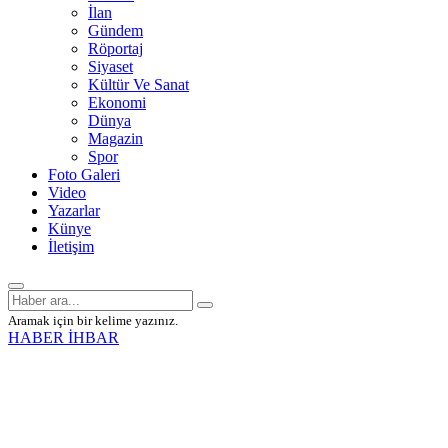
İlan
Gündem
Röportaj
Siyaset
Kültür Ve Sanat
Ekonomi
Dünya
Magazin
Spor
Foto Galeri
Video
Yazarlar
Künye
İletişim
Aramak için bir kelime yazınız.
HABER İHBAR