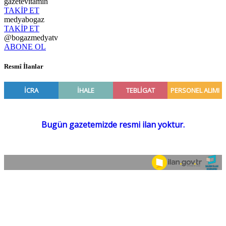
gazetevitamin
TAKİP ET
medyabogaz
TAKİP ET
@bogazmedyatv
ABONE OL
Resmî İlanlar