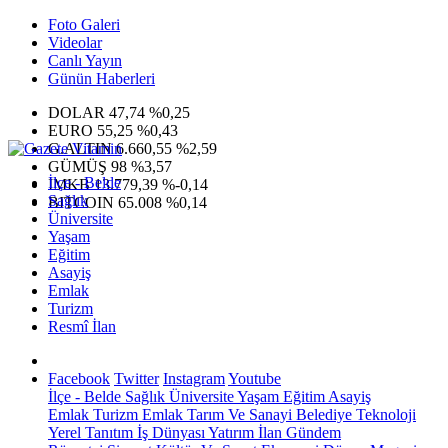
Foto Galeri
Videolar
Canlı Yayın
Günün Haberleri
DOLAR
47,74
%0,25
EURO
55,25
%0,43
G.ALTIN
6.660,55
%2,59
GÜMÜŞ
98
%3,57
İlçe - Belde
IMKB
13.779,39
%-0,14
Sağlık
BITCOIN
65.008
%0,14
Üniversite
Yaşam
Eğitim
Asayiş
Emlak
Turizm
Resmî İlan
Facebook
Twitter
Instagram
Youtube
İlçe - Belde
Sağlık
Üniversite
Yaşam
Eğitim
Asayiş
Emlak
Turizm
Emlak
Tarım Ve Sanayi
Belediye
Teknoloji
Yerel
Tanıtım
İş Dünyası
Yatırım
İlan
Gündem