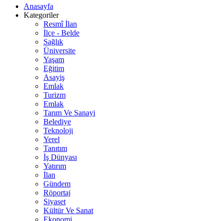
Anasayfa
Kategoriler
Resmî İlan
İlçe - Belde
Sağlık
Üniversite
Yaşam
Eğitim
Asayiş
Emlak
Turizm
Emlak
Tarım Ve Sanayi
Belediye
Teknoloji
Yerel
Tanıtım
İş Dünyası
Yatırım
İlan
Gündem
Röportaj
Siyaset
Kültür Ve Sanat
Ekonomi