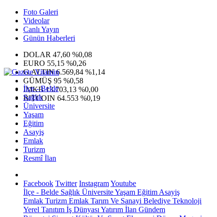
Foto Galeri
Videolar
Canlı Yayın
Günün Haberleri
DOLAR
47,60
%0,08
EURO
55,15
%0,26
G.ALTIN
6.569,84
%1,14
GÜMÜŞ
95
%0,58
İlçe - Belde
IMKB
13.703,13
%0,00
Sağlık
BITCOIN
64.553
%0,19
Üniversite
Yaşam
Eğitim
Asayiş
Emlak
Turizm
Resmî İlan
Facebook
Twitter
Instagram
Youtube
İlçe - Belde
Sağlık
Üniversite
Yaşam
Eğitim
Asayiş
Emlak
Turizm
Emlak
Tarım Ve Sanayi
Belediye
Teknoloji
Yerel
Tanıtım
İş Dünyası
Yatırım
İlan
Gündem