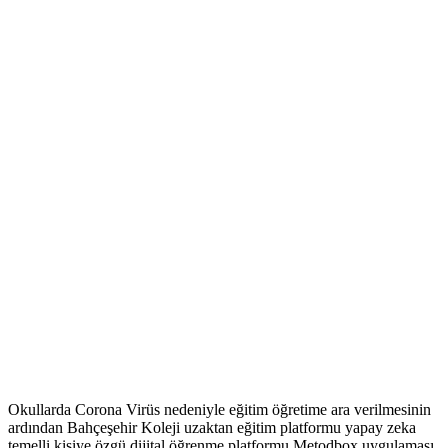
Okullarda Corona Virüs nedeniyle eğitim öğretime ara verilmesinin
ardından Bahçeşehir Koleji uzaktan eğitim platformu yapay zeka
temelli kişiye özgü dijital öğrenme platformu Metodbox uygulaması