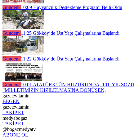
Gündem
10:09
Hayvancılık Destekleme Programı Belli Oldu
Gündem
11:25
Gökköy’de Üst Yapı Çalışmalarına Başlandı
Gündem
11:22
Gökköy’de Üst Yapı Çalışmalarına Başlandı
Gündem
10:01
ATATÜRK’ ÜN HUZURUNDA, 101. YIL SÖZÜ
“MİLLETİMİZİN KIZILELMASINA DÖNÜŞEN,
gazetevitamin
BEĞEN
gazetevitamin
TAKİP ET
medyabogaz
TAKİP ET
@bogazmedyatv
ABONE OL