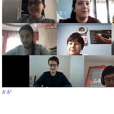
-
+
A
A