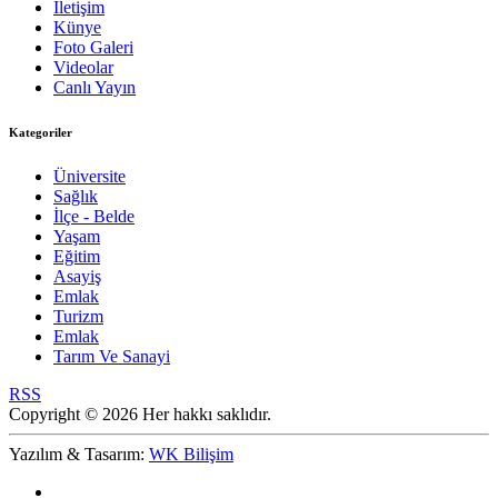
İletişim
Künye
Foto Galeri
Videolar
Canlı Yayın
Kategoriler
Üniversite
Sağlık
İlçe - Belde
Yaşam
Eğitim
Asayiş
Emlak
Turizm
Emlak
Tarım Ve Sanayi
RSS
Copyright © 2026 Her hakkı saklıdır.
Yazılım & Tasarım:
WK Bilişim