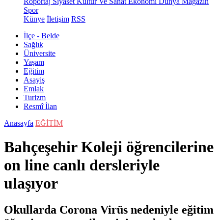
Röportaj
Siyaset
Kültür Ve Sanat
Ekonomi
Dünya
Magazin
Spor
Künye
İletişim
RSS
İlçe - Belde
Sağlık
Üniversite
Yaşam
Eğitim
Asayiş
Emlak
Turizm
Resmî İlan
Anasayfa
EĞİTİM
Bahçeşehir Koleji öğrencilerine
on line canlı dersleriyle
ulaşıyor
Okullarda Corona Virüs nedeniyle eğitim