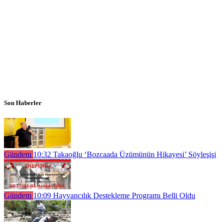
Son Haberler
Gündem
10:32
Takaoğlu ‘Bozcaada Üzümünün Hikayesi’ Söyleşişi
Gündem
10:09
Hayvancılık Destekleme Programı Belli Oldu