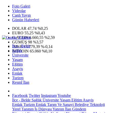
Foto Galeri
Videolar
Canlı Yayın
Günün Haberleri
DOLAR
47,74
%0,25
EURO
55,25
%0,43
G.ALTIN
6.660,55
%2,59
GÜMÜŞ
98
%3,57
İlçe - Belde
IMKB
13.779,39
%-0,14
Sağlık
BITCOIN
65.060
%0,10
Üniversite
Yaşam
Eğitim
Asayiş
Emlak
Turizm
Resmî İlan
Facebook
Twitter
Instagram
Youtube
İlçe - Belde
Sağlık
Üniversite
Yaşam
Eğitim
Asayiş
Emlak
Turizm
Emlak
Tarım Ve Sanayi
Belediye
Teknoloji
Yerel
Tanıtım
İş Dünyası
Yatırım
İlan
Gündem