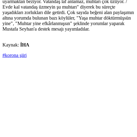
uyarmaktan beziyor. Vatandaş laf anlamaz, muhtarı çok üzüyor. /
Evde kal vatandaş üzmeyin şu muhtarı" diyerek bu süreçte
yaşadıkları zorlukları dile getirdi. Çok sayıda beğeni alan paylaşımın
altına yorumda bulunan bazı köylüler, "Yaşa muhtar döktürmüşsün
yine", "Muhtar yine efkârlanmışsın" şeklinde yorumlar yaparak
Mustafa Seyhan'a destek mesajı yayımladılar.
Kaynak:
İHA
#korona şiiri