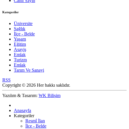
Canlı Yayın
Kategoriler
Üniversite
Sağlık
İlçe - Belde
Yaşam
Eğitim
Asayiş
Emlak
Turizm
Emlak
Tarım Ve Sanayi
RSS
Copyright © 2026 Her hakkı saklıdır.
Yazılım & Tasarım:
WK Bilişim
Anasayfa
Kategoriler
Resmî İlan
İlçe - Belde