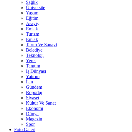
Sağlık
Üniversite
Yaşam
Eğitim
Asayiş
Emlak
Turizm
Emlak
Tarım Ve Sanayi
Belediye
Teknoloji
Yerel
Tanıtım
İş Dünyası
Yatırım
İlan
Gündem
Röportaj
Siyaset
Kültür Ve Sanat
Ekonomi
Dünya
Magazin
Spor
Foto Galeri