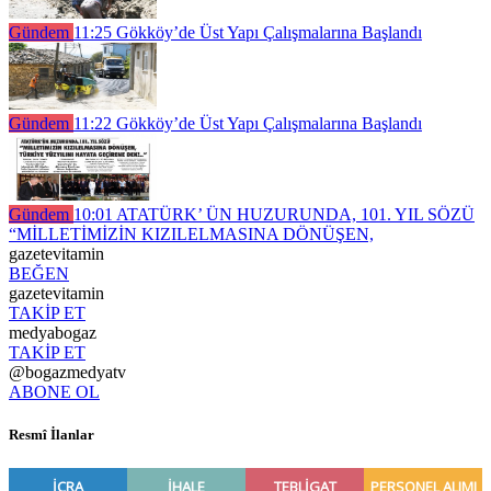
Gündem
11:25
Gökköy’de Üst Yapı Çalışmalarına Başlandı
Gündem
11:22
Gökköy’de Üst Yapı Çalışmalarına Başlandı
Gündem
10:01
ATATÜRK’ ÜN HUZURUNDA, 101. YIL SÖZÜ
“MİLLETİMİZİN KIZILELMASINA DÖNÜŞEN,
gazetevitamin
BEĞEN
gazetevitamin
TAKİP ET
medyabogaz
TAKİP ET
@bogazmedyatv
ABONE OL
Resmî İlanlar