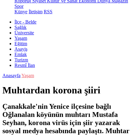
Röportaj
Siyaset
Kültür Ve Sanat
Ekonomi
Dünya
Magazin
Spor
Künye
İletişim
RSS
İlçe - Belde
Sağlık
Üniversite
Yaşam
Eğitim
Asayiş
Emlak
Turizm
Resmî İlan
Anasayfa
Yaşam
Muhtardan korona şiiri
Çanakkale'nin Yenice ilçesine bağlı
Oğlanalan köyünün muhtarı Mustafa
Seyhan, korona virüs için şiir yazarak
sosyal medya hesabında paylaştı. Muhtar