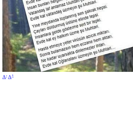
-
+
A
A