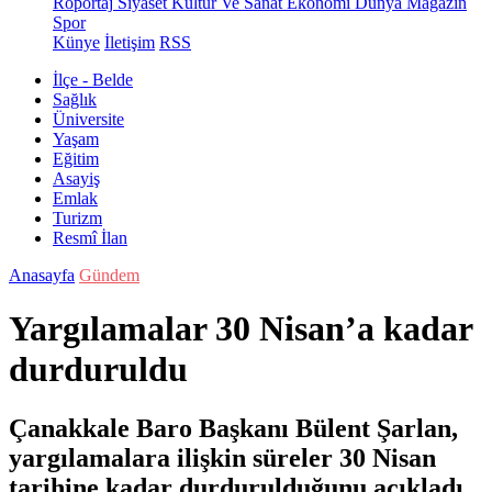
Röportaj
Siyaset
Kültür Ve Sanat
Ekonomi
Dünya
Magazin
Spor
Künye
İletişim
RSS
İlçe - Belde
Sağlık
Üniversite
Yaşam
Eğitim
Asayiş
Emlak
Turizm
Resmî İlan
Anasayfa
Gündem
Yargılamalar 30 Nisan’a kadar
durduruldu
Çanakkale Baro Başkanı Bülent Şarlan,
yargılamalara ilişkin süreler 30 Nisan
tarihine kadar durdurulduğunu açıkladı.