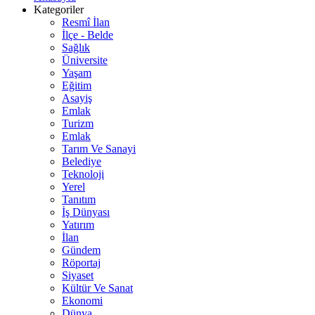
Kategoriler
Resmî İlan
İlçe - Belde
Sağlık
Üniversite
Yaşam
Eğitim
Asayiş
Emlak
Turizm
Emlak
Tarım Ve Sanayi
Belediye
Teknoloji
Yerel
Tanıtım
İş Dünyası
Yatırım
İlan
Gündem
Röportaj
Siyaset
Kültür Ve Sanat
Ekonomi
Dünya