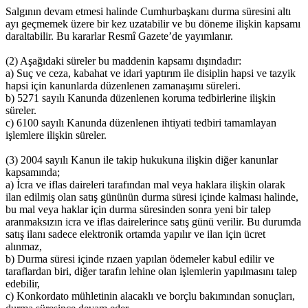
Salgının devam etmesi halinde Cumhurbaşkanı durma süresini altı
ayı geçmemek üzere bir kez uzatabilir ve bu döneme ilişkin kapsamı
daraltabilir. Bu kararlar Resmî Gazete’de yayımlanır.
(2) Aşağıdaki süreler bu maddenin kapsamı dışındadır:
a) Suç ve ceza, kabahat ve idari yaptırım ile disiplin hapsi ve tazyik
hapsi için kanunlarda düzenlenen zamanaşımı süreleri.
b) 5271 sayılı Kanunda düzenlenen koruma tedbirlerine ilişkin
süreler.
c) 6100 sayılı Kanunda düzenlenen ihtiyati tedbiri tamamlayan
işlemlere ilişkin süreler.
(3) 2004 sayılı Kanun ile takip hukukuna ilişkin diğer kanunlar
kapsamında;
a) İcra ve iflas daireleri tarafından mal veya haklara ilişkin olarak
ilan edilmiş olan satış gününün durma süresi içinde kalması halinde,
bu mal veya haklar için durma süresinden sonra yeni bir talep
aranmaksızın icra ve iflas dairelerince satış günü verilir. Bu durumda
satış ilanı sadece elektronik ortamda yapılır ve ilan için ücret
alınmaz,
b) Durma süresi içinde rızaen yapılan ödemeler kabul edilir ve
taraflardan biri, diğer tarafın lehine olan işlemlerin yapılmasını talep
edebilir,
c) Konkordato mühletinin alacaklı ve borçlu bakımından sonuçları,