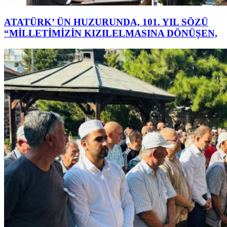
ATATÜRK’ ÜN HUZURUNDA, 101. YIL SÖZÜ
“MİLLETİMİZİN KIZILELMASINA DÖNÜŞEN,