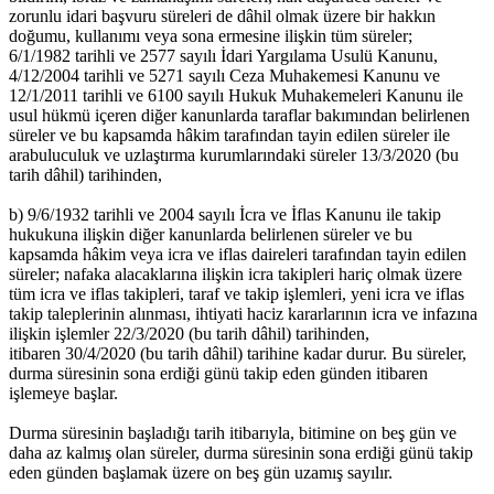
zorunlu idari başvuru süreleri de dâhil olmak üzere bir hakkın
doğumu, kullanımı veya sona ermesine ilişkin tüm süreler;
6/1/1982 tarihli ve 2577 sayılı İdari Yargılama Usulü Kanunu,
4/12/2004 tarihli ve 5271 sayılı Ceza Muhakemesi Kanunu ve
12/1/2011 tarihli ve 6100 sayılı Hukuk Muhakemeleri Kanunu ile
usul hükmü içeren diğer kanunlarda taraflar bakımından belirlenen
süreler ve bu kapsamda hâkim tarafından tayin edilen süreler ile
arabuluculuk ve uzlaştırma kurumlarındaki süreler 13/3/2020 (bu
tarih dâhil) tarihinden,
b) 9/6/1932 tarihli ve 2004 sayılı İcra ve İflas Kanunu ile takip
hukukuna ilişkin diğer kanunlarda belirlenen süreler ve bu
kapsamda hâkim veya icra ve iflas daireleri tarafından tayin edilen
süreler; nafaka alacaklarına ilişkin icra takipleri hariç olmak üzere
tüm icra ve iflas takipleri, taraf ve takip işlemleri, yeni icra ve iflas
takip taleplerinin alınması, ihtiyati haciz kararlarının icra ve infazına
ilişkin işlemler 22/3/2020 (bu tarih dâhil) tarihinden,
itibaren 30/4/2020 (bu tarih dâhil) tarihine kadar durur. Bu süreler,
durma süresinin sona erdiği günü takip eden günden itibaren
işlemeye başlar.
Durma süresinin başladığı tarih itibarıyla, bitimine on beş gün ve
daha az kalmış olan süreler, durma süresinin sona erdiği günü takip
eden günden başlamak üzere on beş gün uzamış sayılır.