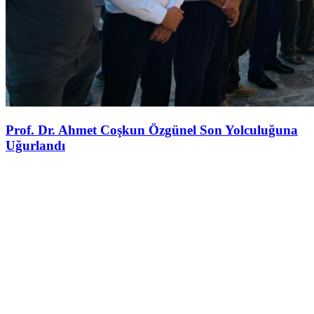
Prof. Dr. Ahmet Coşkun Özgünel Son Yolculuğuna
Uğurlandı