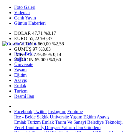
Foto Galeri
Videolar
Canlı Yayın
Günün Haberleri
DOLAR
47,71
%0,17
EURO
55,22
%0,37
G.ALTIN
6.660,00
%2,58
GÜMÜŞ
97
%3,03
İlçe - Belde
IMKB
13.779,39
%-0,14
Sağlık
BITCOIN
65.009
%0,60
Üniversite
Yaşam
Eğitim
Asayiş
Emlak
Turizm
Resmî İlan
Facebook
Twitter
Instagram
Youtube
İlçe - Belde
Sağlık
Üniversite
Yaşam
Eğitim
Asayiş
Emlak
Turizm
Emlak
Tarım Ve Sanayi
Belediye
Teknoloji
Yerel
Tanıtım
İş Dünyası
Yatırım
İlan
Gündem