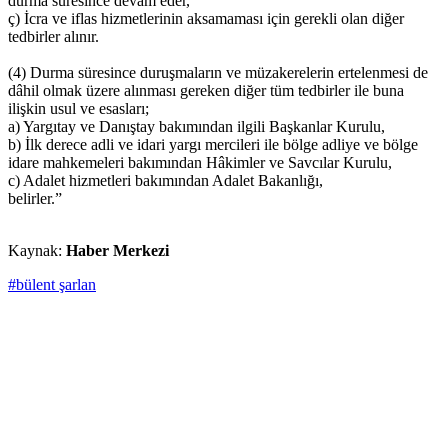
durma süresince devam eder,
ç) İcra ve iflas hizmetlerinin aksamaması için gerekli olan diğer
tedbirler alınır.
(4) Durma süresince duruşmaların ve müzakerelerin ertelenmesi de
dâhil olmak üzere alınması gereken diğer tüm tedbirler ile buna
ilişkin usul ve esasları;
a) Yargıtay ve Danıştay bakımından ilgili Başkanlar Kurulu,
b) İlk derece adli ve idari yargı mercileri ile bölge adliye ve bölge
idare mahkemeleri bakımından Hâkimler ve Savcılar Kurulu,
c) Adalet hizmetleri bakımından Adalet Bakanlığı,
belirler.”
Kaynak:
Haber Merkezi
#bülent şarlan