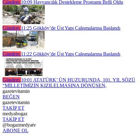
Gündem
10:09
Hayvancılık Destekleme Programı Belli Oldu
Gündem
11:25
Gökköy’de Üst Yapı Çalışmalarına Başlandı
Gündem
11:22
Gökköy’de Üst Yapı Çalışmalarına Başlandı
Gündem
10:01
ATATÜRK’ ÜN HUZURUNDA, 101. YIL SÖZÜ
“MİLLETİMİZİN KIZILELMASINA DÖNÜŞEN,
gazetevitamin
BEĞEN
gazetevitamin
TAKİP ET
medyabogaz
TAKİP ET
@bogazmedyatv
ABONE OL