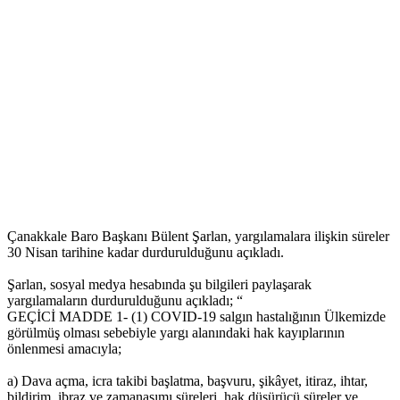
Çanakkale Baro Başkanı Bülent Şarlan, yargılamalara ilişkin süreler
30 Nisan tarihine kadar durdurulduğunu açıkladı.
Şarlan, sosyal medya hesabında şu bilgileri paylaşarak
yargılamaların durdurulduğunu açıkladı; “
GEÇİCİ MADDE 1- (1) COVID-19 salgın hastalığının Ülkemizde
görülmüş olması sebebiyle yargı alanındaki hak kayıplarının
önlenmesi amacıyla;
a) Dava açma, icra takibi başlatma, başvuru, şikâyet, itiraz, ihtar,
bildirim, ibraz ve zamanaşımı süreleri, hak düşürücü süreler ve