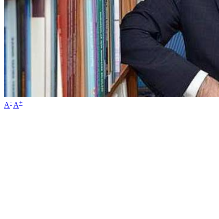
-
+
A
A