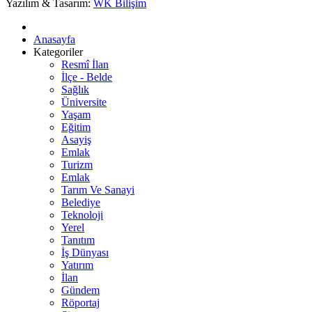
Yazılım & Tasarım:
WK Bilişim
Anasayfa
Kategoriler
Resmî İlan
İlçe - Belde
Sağlık
Üniversite
Yaşam
Eğitim
Asayiş
Emlak
Turizm
Emlak
Tarım Ve Sanayi
Belediye
Teknoloji
Yerel
Tanıtım
İş Dünyası
Yatırım
İlan
Gündem
Röportaj