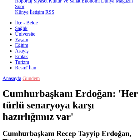
Röportaj
Siyaset
Kültür Ve Sanat
Ekonomi
Dünya
Magazin
Spor
Künye
İletişim
RSS
İlçe - Belde
Sağlık
Üniversite
Yaşam
Eğitim
Asayiş
Emlak
Turizm
Resmî İlan
Anasayfa
Gündem
Cumhurbaşkanı Erdoğan: 'Her
türlü senaryoya karşı
hazırlığımız var'
Cumhurbaşkanı Recep Tayyip Erdoğan,