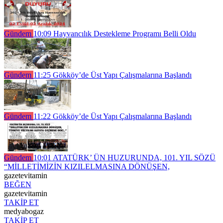
Gündem
10:09
Hayvancılık Destekleme Programı Belli Oldu
Gündem
11:25
Gökköy’de Üst Yapı Çalışmalarına Başlandı
Gündem
11:22
Gökköy’de Üst Yapı Çalışmalarına Başlandı
Gündem
10:01
ATATÜRK’ ÜN HUZURUNDA, 101. YIL SÖZÜ
“MİLLETİMİZİN KIZILELMASINA DÖNÜŞEN,
gazetevitamin
BEĞEN
gazetevitamin
TAKİP ET
medyabogaz
TAKİP ET