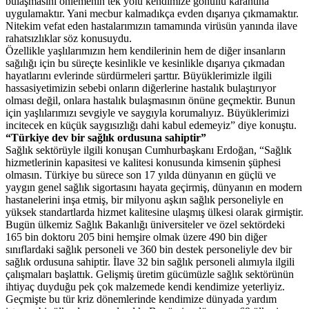
bulaşmasını önlemenin tek yolu kendimize gönüllü karantina
uygulamaktır. Yani mecbur kalmadıkça evden dışarıya çıkmamaktır.
Nitekim vefat eden hastalarımızın tamamında virüsün yanında ilave
rahatsızlıklar söz konusuydu.
Özellikle yaşlılarımızın hem kendilerinin hem de diğer insanların
sağılığı için bu süreçte kesinlikle ve kesinlikle dışarıya çıkmadan
hayatlarını evlerinde sürdürmeleri şarttır. Büyüklerimizle ilgili
hassasiyetimizin sebebi onların diğerlerine hastalık bulaştırıyor
olması değil, onlara hastalık bulaşmasının önüne geçmektir. Bunun
için yaşlılarımızı sevgiyle ve saygıyla korumalıyız. Büyüklerimizi
incitecek en küçük saygısızlığı dahi kabul edemeyiz” diye konuştu.
“Türkiye dev bir sağlık ordusuna sahiptir”
Sağlık sektörüyle ilgili konuşan Cumhurbaşkanı Erdoğan, “Sağlık
hizmetlerinin kapasitesi ve kalitesi konusunda kimsenin şüphesi
olmasın. Türkiye bu sürece son 17 yılda dünyanın en güçlü ve
yaygın genel sağlık sigortasını hayata geçirmiş, dünyanın en modern
hastanelerini inşa etmiş, bir milyonu aşkın sağlık personeliyle en
yüksek standartlarda hizmet kalitesine ulaşmış ülkesi olarak girmiştir.
Bugün ülkemiz Sağlık Bakanlığı üniversiteler ve özel sektördeki
165 bin doktoru 205 bini hemşire olmak üzere 490 bin diğer
sınıflardaki sağlık personeli ve 360 bin destek personeliyle dev bir
sağlık ordusuna sahiptir. İlave 32 bin sağlık personeli alımıyla ilgili
çalışmaları başlattık. Gelişmiş üretim gücümüzle sağlık sektörünün
ihtiyaç duyduğu pek çok malzemede kendi kendimize yeterliyiz.
Geçmişte bu tür kriz dönemlerinde kendimize dünyada yardım