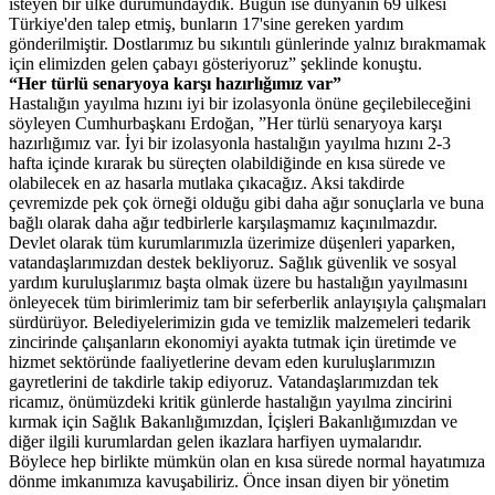
isteyen bir ülke durumundaydık. Bugün ise dünyanın 69 ülkesi
Türkiye'den talep etmiş, bunların 17'sine gereken yardım
gönderilmiştir. Dostlarımız bu sıkıntılı günlerinde yalnız bırakmamak
için elimizden gelen çabayı gösteriyoruz” şeklinde konuştu.
“Her türlü senaryoya karşı hazırlığımız var”
Hastalığın yayılma hızını iyi bir izolasyonla önüne geçilebileceğini
söyleyen Cumhurbaşkanı Erdoğan, ”Her türlü senaryoya karşı
hazırlığımız var. İyi bir izolasyonla hastalığın yayılma hızını 2-3
hafta içinde kırarak bu süreçten olabildiğinde en kısa sürede ve
olabilecek en az hasarla mutlaka çıkacağız. Aksi takdirde
çevremizde pek çok örneği olduğu gibi daha ağır sonuçlarla ve buna
bağlı olarak daha ağır tedbirlerle karşılaşmamız kaçınılmazdır.
Devlet olarak tüm kurumlarımızla üzerimize düşenleri yaparken,
vatandaşlarımızdan destek bekliyoruz. Sağlık güvenlik ve sosyal
yardım kuruluşlarımız başta olmak üzere bu hastalığın yayılmasını
önleyecek tüm birimlerimiz tam bir seferberlik anlayışıyla çalışmaları
sürdürüyor. Belediyelerimizin gıda ve temizlik malzemeleri tedarik
zincirinde çalışanların ekonomiyi ayakta tutmak için üretimde ve
hizmet sektöründe faaliyetlerine devam eden kuruluşlarımızın
gayretlerini de takdirle takip ediyoruz. Vatandaşlarımızdan tek
ricamız, önümüzdeki kritik günlerde hastalığın yayılma zincirini
kırmak için Sağlık Bakanlığımızdan, İçişleri Bakanlığımızdan ve
diğer ilgili kurumlardan gelen ikazlara harfiyen uymalarıdır.
Böylece hep birlikte mümkün olan en kısa sürede normal hayatımıza
dönme imkanımıza kavuşabiliriz. Önce insan diyen bir yönetim