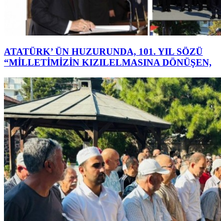
ATATÜRK’ ÜN HUZURUNDA, 101. YIL SÖZÜ
“MİLLETİMİZİN KIZILELMASINA DÖNÜŞEN,