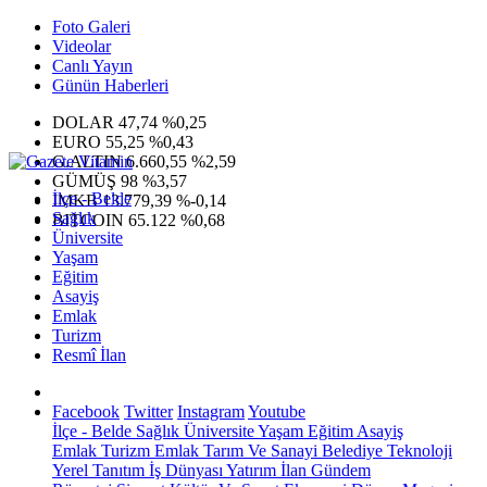
Foto Galeri
Videolar
Canlı Yayın
Günün Haberleri
DOLAR
47,74
%0,25
EURO
55,25
%0,43
G.ALTIN
6.660,55
%2,59
GÜMÜŞ
98
%3,57
İlçe - Belde
IMKB
13.779,39
%-0,14
Sağlık
BITCOIN
65.122
%0,68
Üniversite
Yaşam
Eğitim
Asayiş
Emlak
Turizm
Resmî İlan
Facebook
Twitter
Instagram
Youtube
İlçe - Belde
Sağlık
Üniversite
Yaşam
Eğitim
Asayiş
Emlak
Turizm
Emlak
Tarım Ve Sanayi
Belediye
Teknoloji
Yerel
Tanıtım
İş Dünyası
Yatırım
İlan
Gündem