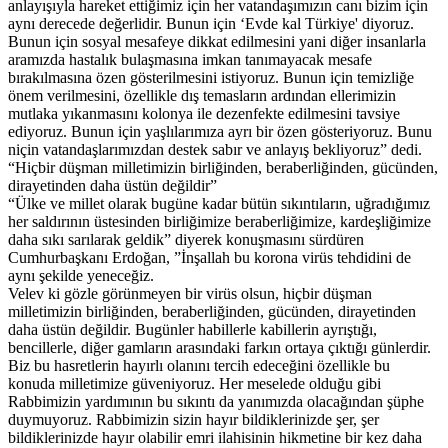
anlayışıyla hareket ettiğimiz için her vatandaşımızın canı bizim için
aynı derecede değerlidir. Bunun için ‘Evde kal Türkiye' diyoruz.
Bunun için sosyal mesafeye dikkat edilmesini yani diğer insanlarla
aramızda hastalık bulaşmasına imkan tanımayacak mesafe
bırakılmasına özen gösterilmesini istiyoruz. Bunun için temizliğe
önem verilmesini, özellikle dış temasların ardından ellerimizin
mutlaka yıkanmasını kolonya ile dezenfekte edilmesini tavsiye
ediyoruz. Bunun için yaşlılarımıza ayrı bir özen gösteriyoruz. Bunu
niçin vatandaşlarımızdan destek sabır ve anlayış bekliyoruz” dedi.
“Hiçbir düşman milletimizin birliğinden, beraberliğinden, gücünden,
dirayetinden daha üstün değildir”
“Ülke ve millet olarak bugüne kadar bütün sıkıntıların, uğradığımız
her saldırının üstesinden birliğimize beraberliğimize, kardeşliğimize
daha sıkı sarılarak geldik” diyerek konuşmasını sürdüren
Cumhurbaşkanı Erdoğan, ”İnşallah bu korona virüs tehdidini de
aynı şekilde yeneceğiz.
Velev ki gözle görünmeyen bir virüs olsun, hiçbir düşman
milletimizin birliğinden, beraberliğinden, gücünden, dirayetinden
daha üstün değildir. Bugünler habillerle kabillerin ayrıştığı,
bencillerle, diğer gamların arasındaki farkın ortaya çıktığı günlerdir.
Biz bu hasretlerin hayırlı olanını tercih edeceğini özellikle bu
konuda milletimize güveniyoruz. Her meselede olduğu gibi
Rabbimizin yardımının bu sıkıntı da yanımızda olacağından şüphe
duymuyoruz. Rabbimizin sizin hayır bildiklerinizde şer, şer
bildiklerinizde hayır olabilir emri ilahisinin hikmetine bir kez daha