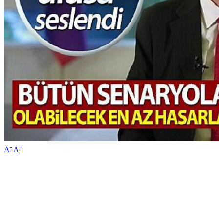
-
+
A
A