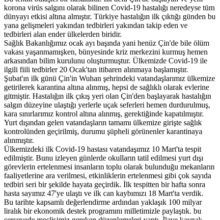
korona virüs salgını olarak bilinen Covid-19 hastalığı neredeyse tüm
dünyayı etkisi altına almıştır. Türkiye hastalığın ilk çıktığı günden bu
yana gelişmeleri yakından tedbirleri yakından takip eden ve
tedbirleri alan ender ülkelerden biridir.
Sağlık Bakanlığımız ocak ayı başında yani henüz Çin'de bile ölüm
vakası yaşanmamışken, bünyesinde kriz merkezini kurmuş hemen
arkasından bilim kurulunu oluşturmuştur. Ülkemizde Covid-19 ile
ilgili fiili tedbirler 20 Ocak'tan itibaren alınmaya başlamıştır.
Şubat'ın ilk günü Çin'in Wuhan şehrindeki vatandaşlarımız ülkemize
getirilerek karantina altına alınmış, hepsi de sağlıklı olarak evlerine
gitmiştir. Hastalığın ilk çıkış yeri olan Çin'den başlayarak hastalığın
salgın düzeyine ulaştığı yerlerle uçak seferleri hemen durdurulmuş,
kara sınırlarımız kontrol altına alınmış, gerektiğinde kapatılmıştır.
Yurt dışından gelen vatandaşların tamamı ülkemize girişte sağlık
kontrolünden geçirilmiş, durumu şüpheli görünenler karantinaya
alınmıştır.
Ülkemizdeki ilk Covid-19 hastası vatandaşımız 10 Mart'ta tespit
edilmiştir. Bunu izleyen günlerde okulların tatil edilmesi yurt dışı
görevlerin ertelenmesi insanların toplu olarak bulunduğu mekanların
faaliyetlerine ara verilmesi, etkinliklerin ertelenmesi gibi çok sayıda
tedbiri seri bir şekilde hayata geçirdik. İlk tespitten bir hafta sonra
hasta sayımız 47'ye ulaştı ve ilk can kaybımızı 18 Mart'ta verdik.
Bu tarihte kapsamlı değerlendirme ardından yaklaşık 100 milyar
liralık bir ekonomik destek programını milletimizle paylaştık. bu
çerçevede meclisimiz gereken düzenlemeleri yaptı. İlave kaynak