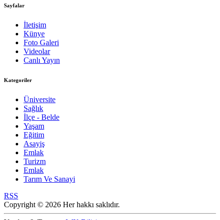
Sayfalar
İletişim
Künye
Foto Galeri
Videolar
Canlı Yayın
Kategoriler
Üniversite
Sağlık
İlçe - Belde
Yaşam
Eğitim
Asayiş
Emlak
Turizm
Emlak
Tarım Ve Sanayi
RSS
Copyright © 2026 Her hakkı saklıdır.