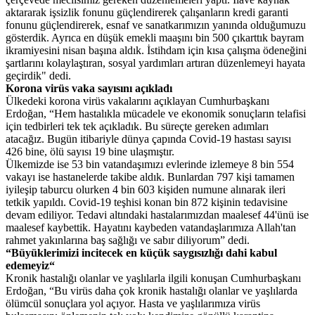
aktararak işsizlik fonunu güçlendirerek çalışanların kredi garanti
fonunu güçlendirerek, esnaf ve sanatkarımızın yanında olduğumuzu
gösterdik. Ayrıca en düşük emekli maaşını bin 500 çıkarttık bayram
ikramiyesini nisan başına aldık. İstihdam için kısa çalışma ödeneğini
şartlarını kolaylaştıran, sosyal yardımları artıran düzenlemeyi hayata
geçirdik" dedi.
Korona virüs vaka sayısını açıkladı
Ülkedeki korona virüs vakalarını açıklayan Cumhurbaşkanı
Erdoğan, “Hem hastalıkla mücadele ve ekonomik sonuçların telafisi
için tedbirleri tek tek açıkladık. Bu süreçte gereken adımları
atacağız. Bugün itibariyle dünya çapında Covid-19 hastası sayısı
426 bine, ölü sayısı 19 bine ulaşmıştır.
Ülkemizde ise 53 bin vatandaşımızı evlerinde izlemeye 8 bin 554
vakayı ise hastanelerde takibe aldık. Bunlardan 797 kişi tamamen
iyileşip taburcu olurken 4 bin 603 kişiden numune alınarak ileri
tetkik yapıldı. Covid-19 teşhisi konan bin 872 kişinin tedavisine
devam ediliyor. Tedavi altındaki hastalarımızdan maalesef 44'ünü ise
maalesef kaybettik. Hayatını kaybeden vatandaşlarımıza Allah'tan
rahmet yakınlarına baş sağlığı ve sabır diliyorum” dedi.
“Büyüklerimizi incitecek en küçük saygısızlığı dahi kabul
edemeyiz“
Kronik hastalığı olanlar ve yaşlılarla ilgili konuşan Cumhurbaşkanı
Erdoğan, “Bu virüs daha çok kronik hastalığı olanlar ve yaşlılarda
ölümcül sonuçlara yol açıyor. Hasta ve yaşlılarımıza virüs