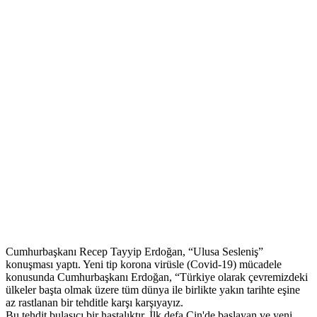
Cumhurbaşkanı Recep Tayyip Erdoğan, “Ulusa Sesleniş”
konuşması yaptı. Yeni tip korona virüsle (Covid-19) mücadele
konusunda Cumhurbaşkanı Erdoğan, “Türkiye olarak çevremizdeki
ülkeler başta olmak üzere tüm dünya ile birlikte yakın tarihte eşine
az rastlanan bir tehditle karşı karşıyayız.
Bu tehdit bulaşıcı bir hastalıktır. İlk defa Çin'de başlayan ve yeni