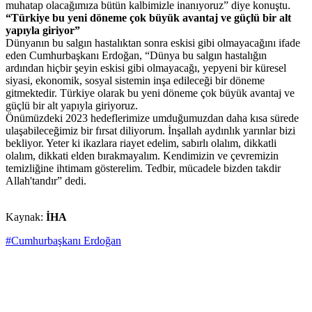
muhatap olacağımıza bütün kalbimizle inanıyoruz” diye konuştu.
“Türkiye bu yeni döneme çok büyük avantaj ve güçlü bir alt
yapıyla giriyor”
Dünyanın bu salgın hastalıktan sonra eskisi gibi olmayacağını ifade
eden Cumhurbaşkanı Erdoğan, “Dünya bu salgın hastalığın
ardından hiçbir şeyin eskisi gibi olmayacağı, yepyeni bir küresel
siyasi, ekonomik, sosyal sistemin inşa edileceği bir döneme
gitmektedir. Türkiye olarak bu yeni döneme çok büyük avantaj ve
güçlü bir alt yapıyla giriyoruz.
Önümüzdeki 2023 hedeflerimize umduğumuzdan daha kısa sürede
ulaşabileceğimiz bir fırsat diliyorum. İnşallah aydınlık yarınlar bizi
bekliyor. Yeter ki ikazlara riayet edelim, sabırlı olalım, dikkatli
olalım, dikkati elden bırakmayalım. Kendimizin ve çevremizin
temizliğine ihtimam gösterelim. Tedbir, mücadele bizden takdir
Allah'tandır” dedi.
Kaynak:
İHA
#Cumhurbaşkanı Erdoğan