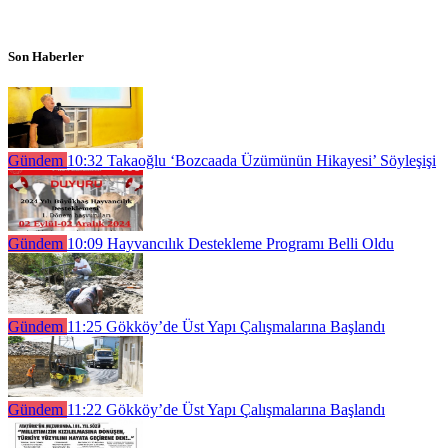
Son Haberler
Gündem
10:32
Takaoğlu ‘Bozcaada Üzümünün Hikayesi’ Söyleşişi
Gündem
10:09
Hayvancılık Destekleme Programı Belli Oldu
Gündem
11:25
Gökköy’de Üst Yapı Çalışmalarına Başlandı
Gündem
11:22
Gökköy’de Üst Yapı Çalışmalarına Başlandı