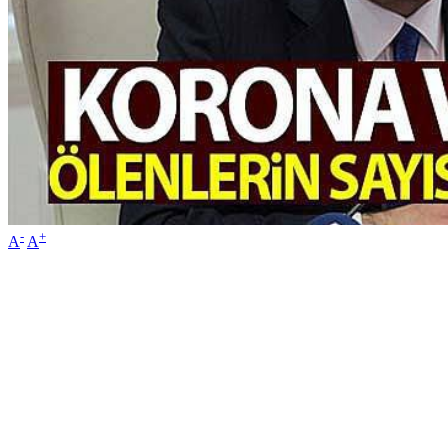
-
+
A
A