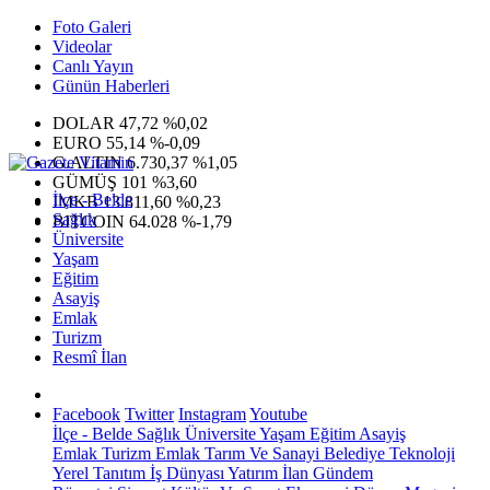
Foto Galeri
Videolar
Canlı Yayın
Günün Haberleri
DOLAR
47,72
%0,02
EURO
55,14
%-0,09
G.ALTIN
6.730,37
%1,05
GÜMÜŞ
101
%3,60
İlçe - Belde
IMKB
13.811,60
%0,23
Sağlık
BITCOIN
64.028
%-1,79
Üniversite
Yaşam
Eğitim
Asayiş
Emlak
Turizm
Resmî İlan
Facebook
Twitter
Instagram
Youtube
İlçe - Belde
Sağlık
Üniversite
Yaşam
Eğitim
Asayiş
Emlak
Turizm
Emlak
Tarım Ve Sanayi
Belediye
Teknoloji
Yerel
Tanıtım
İş Dünyası
Yatırım
İlan
Gündem