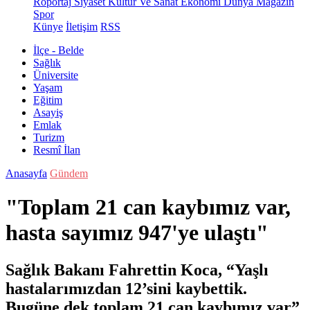
Röportaj
Siyaset
Kültür Ve Sanat
Ekonomi
Dünya
Magazin
Spor
Künye
İletişim
RSS
İlçe - Belde
Sağlık
Üniversite
Yaşam
Eğitim
Asayiş
Emlak
Turizm
Resmî İlan
Anasayfa
Gündem
"Toplam 21 can kaybımız var,
hasta sayımız 947'ye ulaştı"
Sağlık Bakanı Fahrettin Koca, “Yaşlı
hastalarımızdan 12’sini kaybettik.
Bugüne dek toplam 21 can kaybımız var”