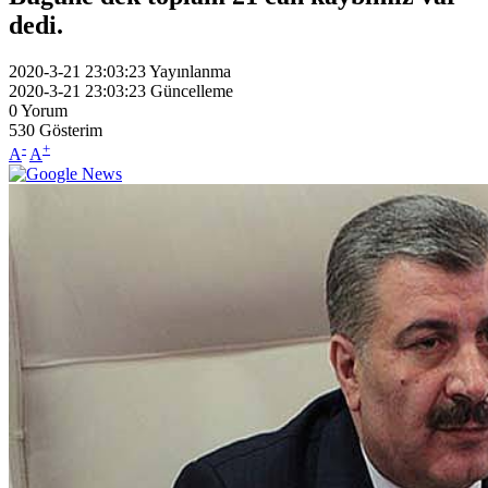
dedi.
2020-3-21 23:03:23
Yayınlanma
2020-3-21 23:03:23
Güncelleme
0
Yorum
530
Gösterim
-
+
A
A