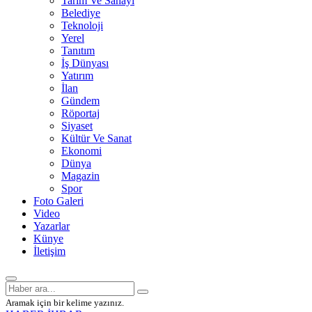
Tarım Ve Sanayi
Belediye
Teknoloji
Yerel
Tanıtım
İş Dünyası
Yatırım
İlan
Gündem
Röportaj
Siyaset
Kültür Ve Sanat
Ekonomi
Dünya
Magazin
Spor
Foto Galeri
Video
Yazarlar
Künye
İletişim
Aramak için bir kelime yazınız.