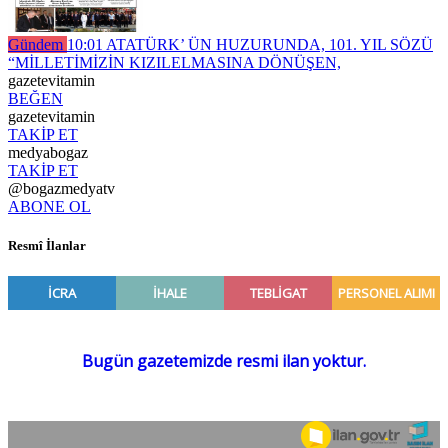
Gündem
10:01
ATATÜRK’ ÜN HUZURUNDA, 101. YIL SÖZÜ
“MİLLETİMİZİN KIZILELMASINA DÖNÜŞEN,
gazetevitamin
BEĞEN
gazetevitamin
TAKİP ET
medyabogaz
TAKİP ET
@bogazmedyatv
ABONE OL
Resmî İlanlar