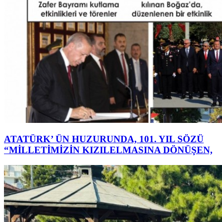
ATATÜRK’ ÜN HUZURUNDA, 101. YIL SÖZÜ
“MİLLETİMİZİN KIZILELMASINA DÖNÜŞEN,