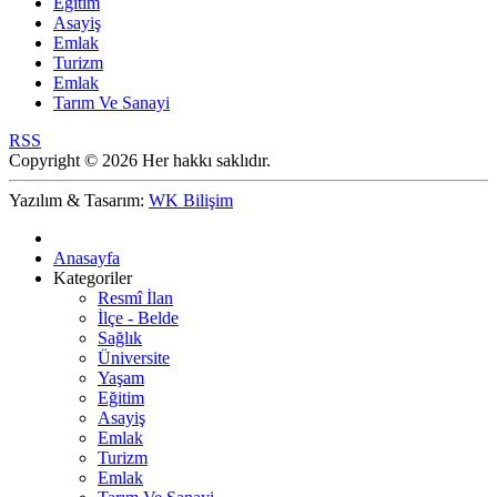
Eğitim
Asayiş
Emlak
Turizm
Emlak
Tarım Ve Sanayi
RSS
Copyright © 2026 Her hakkı saklıdır.
Yazılım & Tasarım:
WK Bilişim
Anasayfa
Kategoriler
Resmî İlan
İlçe - Belde
Sağlık
Üniversite
Yaşam
Eğitim
Asayiş
Emlak
Turizm
Emlak