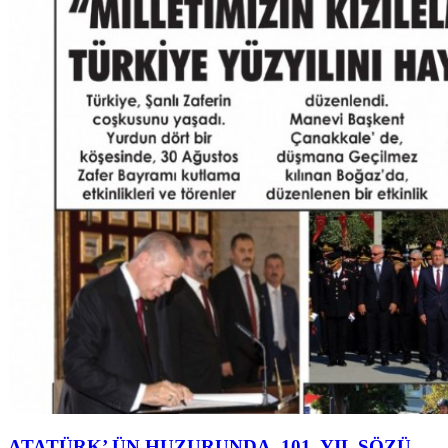
ATATÜRK’ ÜN HUZURUNDA, 101. YIL SÖZÜ