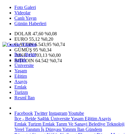
Foto Galeri
Videolar
Canlı Yayın
Günün Haberleri
DOLAR
47,60
%0,08
EURO
55,12
%0,20
G.ALTIN
6.543,95
%0,74
GÜMÜŞ
95
%0,34
İlçe - Belde
IMKB
13.703,13
%0,00
Sağlık
BITCOIN
64.542
%0,74
Üniversite
Yaşam
Eğitim
Asayiş
Emlak
Turizm
Resmî İlan
Facebook
Twitter
Instagram
Youtube
İlçe - Belde
Sağlık
Üniversite
Yaşam
Eğitim
Asayiş
Emlak
Turizm
Emlak
Tarım Ve Sanayi
Belediye
Teknoloji
Yerel
Tanıtım
İş Dünyası
Yatırım
İlan
Gündem