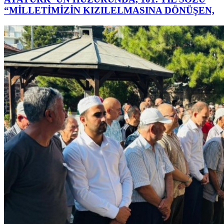
“MİLLETİMİZİN KIZILELMASINA DÖNÜŞEN,