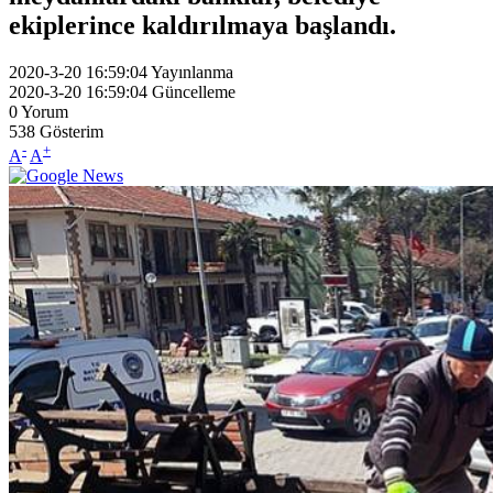
ekiplerince kaldırılmaya başlandı.
2020-3-20 16:59:04
Yayınlanma
2020-3-20 16:59:04
Güncelleme
0
Yorum
538
Gösterim
-
+
A
A