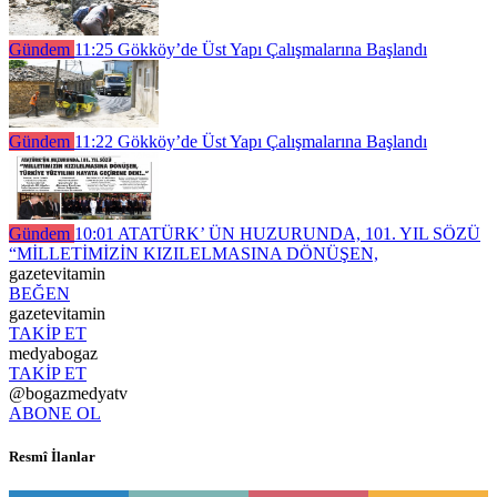
Gündem
11:25
Gökköy’de Üst Yapı Çalışmalarına Başlandı
Gündem
11:22
Gökköy’de Üst Yapı Çalışmalarına Başlandı
Gündem
10:01
ATATÜRK’ ÜN HUZURUNDA, 101. YIL SÖZÜ
“MİLLETİMİZİN KIZILELMASINA DÖNÜŞEN,
gazetevitamin
BEĞEN
gazetevitamin
TAKİP ET
medyabogaz
TAKİP ET
@bogazmedyatv
ABONE OL
Resmî İlanlar