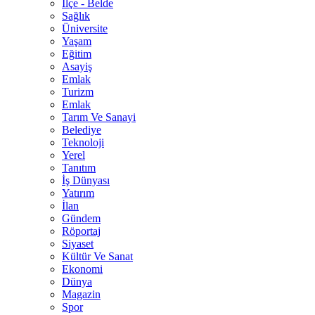
İlçe - Belde
Sağlık
Üniversite
Yaşam
Eğitim
Asayiş
Emlak
Turizm
Emlak
Tarım Ve Sanayi
Belediye
Teknoloji
Yerel
Tanıtım
İş Dünyası
Yatırım
İlan
Gündem
Röportaj
Siyaset
Kültür Ve Sanat
Ekonomi
Dünya
Magazin
Spor