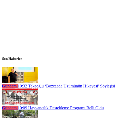
Son Haberler
Gündem
10:32
Takaoğlu ‘Bozcaada Üzümünün Hikayesi’ Söyleşişi
Gündem
10:09
Hayvancılık Destekleme Programı Belli Oldu