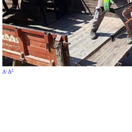
-
+
A
A