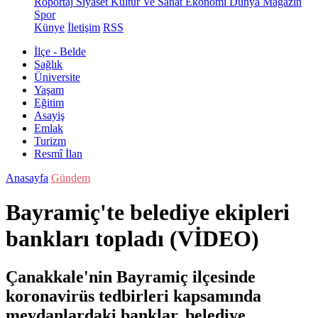
Röportaj
Siyaset
Kültür Ve Sanat
Ekonomi
Dünya
Magazin
Spor
Künye
İletişim
RSS
İlçe - Belde
Sağlık
Üniversite
Yaşam
Eğitim
Asayiş
Emlak
Turizm
Resmî İlan
Anasayfa
Gündem
Bayramiç'te belediye ekipleri
bankları topladı (VİDEO)
Çanakkale'nin Bayramiç ilçesinde
koronavirüs tedbirleri kapsamında
meydanlardaki banklar, belediye