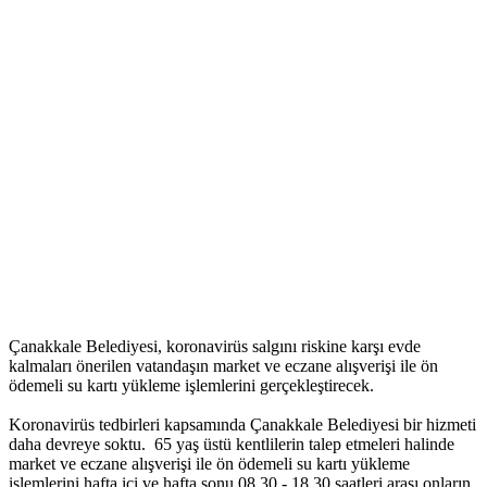
Çanakkale Belediyesi, koronavirüs salgını riskine karşı evde
kalmaları önerilen vatandaşın market ve eczane alışverişi ile ön
ödemeli su kartı yükleme işlemlerini gerçekleştirecek.
Koronavirüs tedbirleri kapsamında Çanakkale Belediyesi bir hizmeti
daha devreye soktu. 65 yaş üstü kentlilerin talep etmeleri halinde
market ve eczane alışverişi ile ön ödemeli su kartı yükleme
işlemlerini hafta içi ve hafta sonu 08.30 - 18.30 saatleri arası onların