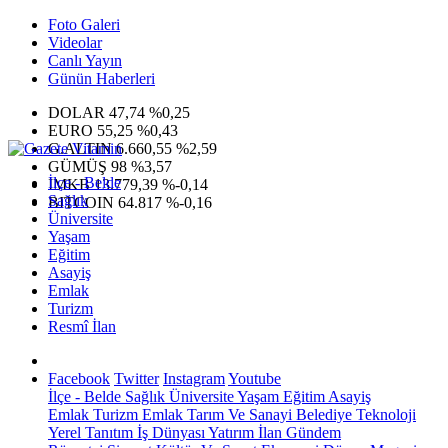
Foto Galeri
Videolar
Canlı Yayın
Günün Haberleri
DOLAR
47,74
%0,25
EURO
55,25
%0,43
G.ALTIN
6.660,55
%2,59
GÜMÜŞ
98
%3,57
İlçe - Belde
IMKB
13.779,39
%-0,14
Sağlık
BITCOIN
64.817
%-0,16
Üniversite
Yaşam
Eğitim
Asayiş
Emlak
Turizm
Resmî İlan
Facebook
Twitter
Instagram
Youtube
İlçe - Belde
Sağlık
Üniversite
Yaşam
Eğitim
Asayiş
Emlak
Turizm
Emlak
Tarım Ve Sanayi
Belediye
Teknoloji
Yerel
Tanıtım
İş Dünyası
Yatırım
İlan
Gündem