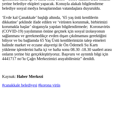
yerine belediye ekipleri yapacak. Konuyla alakalı bilgilendirme
belediye sosyal medya hesaplarından vatandaşlara duyuruldu.
‘Evde kal Çanakkale’ başlığı altında, ’65 yaş üstü kentlilerin
dikkatine’ şeklinde ifade edilen ve ‘virüsten korunmak, birbirimizi
korumakla başlar’ sloganıyla yapılan bilgilendirmede; Koronavirüs
(COVID-19) yayılımının önüne geçmek için sosyal izolasyonun
sağlanması ve gerekmedikçe evden dışarı çıkılmaması gerektiğini
biliyor ve bu bağlamda 65 Yaş Üstü kentlilerimizin talep etmeleri
halinde market ve eczane alışverişi ile Ön Ödemeli Su Kartı
yükleme işlemlerini hafta içi ve hafta sonu 08.30 -18.30 saatleri arası
onların yerine biz gerçekleştiriyoruz. Başvuru ve ayrıntılı bilgi için
4441717 no’lu Çağrı Merkezimizi arayabilirsiniz” denildi.
Kaynak:
Haber Merkezi
#çanakkale belediyesi
#korona virüs