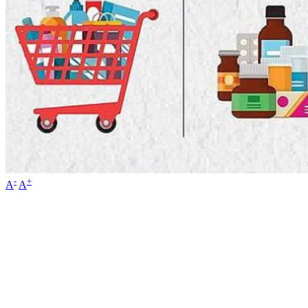
-
+
A
A