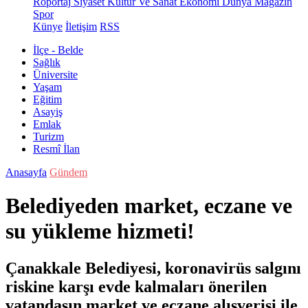
Röportaj
Siyaset
Kültür Ve Sanat
Ekonomi
Dünya
Magazin
Spor
Künye
İletişim
RSS
İlçe - Belde
Sağlık
Üniversite
Yaşam
Eğitim
Asayiş
Emlak
Turizm
Resmî İlan
Anasayfa
Gündem
Belediyeden market, eczane ve
su yükleme hizmeti!
Çanakkale Belediyesi, koronavirüs salgını
riskine karşı evde kalmaları önerilen
vatandaşın market ve eczane alışverişi ile