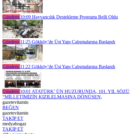
Gündem
10:09
Hayvancılık Destekleme Programı Belli Oldu
Gündem
11:25
Gökköy’de Üst Yapı Çalışmalarına Başlandı
Gündem
11:22
Gökköy’de Üst Yapı Çalışmalarına Başlandı
Gündem
10:01
ATATÜRK’ ÜN HUZURUNDA, 101. YIL SÖZÜ
“MİLLETİMİZİN KIZILELMASINA DÖNÜŞEN,
gazetevitamin
BEĞEN
gazetevitamin
TAKİP ET
medyabogaz
TAKİP ET