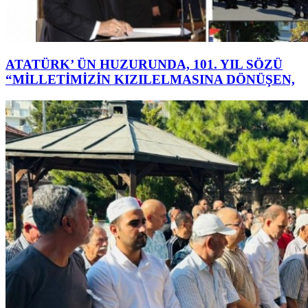
ATATÜRK’ ÜN HUZURUNDA, 101. YIL SÖZÜ
“MİLLETİMİZİN KIZILELMASINA DÖNÜŞEN,