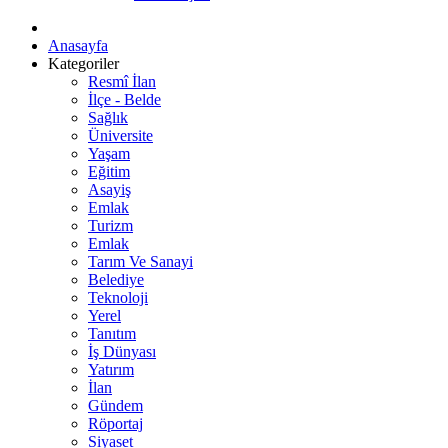
Anasayfa
Kategoriler
Resmî İlan
İlçe - Belde
Sağlık
Üniversite
Yaşam
Eğitim
Asayiş
Emlak
Turizm
Emlak
Tarım Ve Sanayi
Belediye
Teknoloji
Yerel
Tanıtım
İş Dünyası
Yatırım
İlan
Gündem
Röportaj
Siyaset