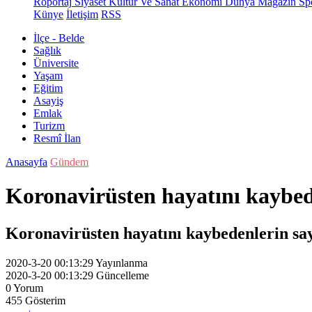
Röportaj
Siyaset
Kültür Ve Sanat
Ekonomi
Dünya
Magazin
Sp
Künye
İletişim
RSS
İlçe - Belde
Sağlık
Üniversite
Yaşam
Eğitim
Asayiş
Emlak
Turizm
Resmî İlan
Anasayfa
Gündem
Koronavirüsten hayatını kaybede
Koronavirüsten hayatını kaybedenlerin sayıs
2020-3-20 00:13:29
Yayınlanma
2020-3-20 00:13:29
Güncelleme
0
Yorum
455
Gösterim