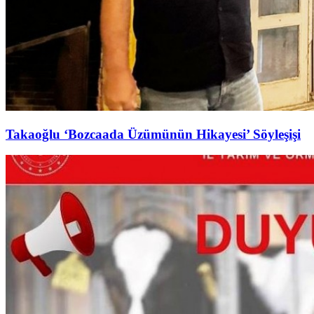
Takaoğlu ‘Bozcaada Üzümünün Hikayesi’ Söyleşişi