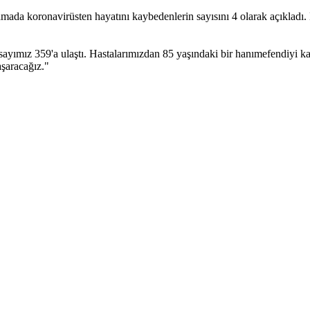
amada koronavirüsten hayatını kaybedenlerin sayısını 4 olarak açıklad
sta sayımız 359'a ulaştı. Hastalarımızdan 85 yaşındaki bir hanımefendiy
aşaracağız."