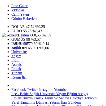
Foto Galeri
Videolar
Canlı Yayın
Günün Haberleri
DOLAR
47,74
%0,25
EURO
55,25
%0,43
G.ALTIN
6.660,55
%2,59
GÜMÜŞ
98
%3,57
İlçe - Belde
IMKB
13.779,39
%-0,14
Sağlık
BITCOIN
65.001
%0,06
Üniversite
Yaşam
Eğitim
Asayiş
Emlak
Turizm
Resmî İlan
Facebook
Twitter
Instagram
Youtube
İlçe - Belde
Sağlık
Üniversite
Yaşam
Eğitim
Asayiş
Emlak
Turizm
Emlak
Tarım Ve Sanayi
Belediye
Teknoloji
Yerel
Tanıtım
İş Dünyası
Yatırım
İlan
Gündem