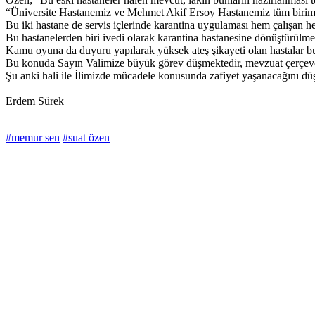
“Üniversite Hastanemiz ve Mehmet Akif Ersoy Hastanemiz tüm birimle
Bu iki hastane de servis içlerinde karantina uygulaması hem çalışan he
Bu hastanelerden biri ivedi olarak karantina hastanesine dönüştürülmel
Kamu oyuna da duyuru yapılarak yüksek ateş şikayeti olan hastalar bu 
Bu konuda Sayın Valimize büyük görev düşmektedir, mevzuat çerçeves
Şu anki hali ile İlimizde mücadele konusunda zafiyet yaşanacağını d
Erdem Sürek
#memur sen
#suat özen