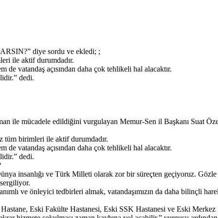
?” diye sordu ve ekledi; ;
ri ile aktif durumdadır.
m de vatandaş açısından daha çok tehlikeli hal alacaktır.
idir.” dedi.
 ile mücadele edildiğini vurgulayan Memur-Sen il Başkanı Suat Özen çar
üm birimleri ile aktif durumdadır.
m de vatandaş açısından daha çok tehlikeli hal alacaktır.
idir.” dedi.
?
ya insanlığı ve Türk Milleti olarak zor bir süreçten geçiyoruz. Gözl
ergiliyor.
nanımlı ve önleyici tedbirleri almak, vatandaşımızın da daha bilinçli ha
 Hastane, Eski Fakülte Hastanesi, Eski SSK Hastanesi ve Eski Merkez Dev
krar hizmete sokulması zaman kaybına yol açabilir.” vurgusu ardından, “