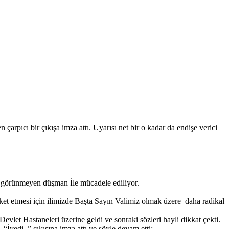
pıcı bir çıkışa imza attı. Uyarısı net bir o kadar da endişe verici
e görünmeyen düşman İle mücadele ediliyor.
reket etmesi için ilimizde Başta Sayın Valimiz olmak üzere daha radikal
let Hastaneleri üzerine geldi ve sonraki sözleri hayli dikkat çekti.
İvedi..” çıkışına imza attı ve şöyle devam etti;