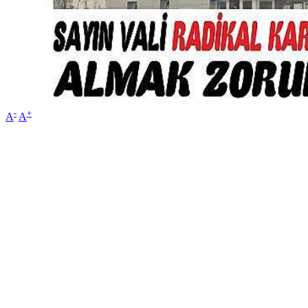
-
+
A
A