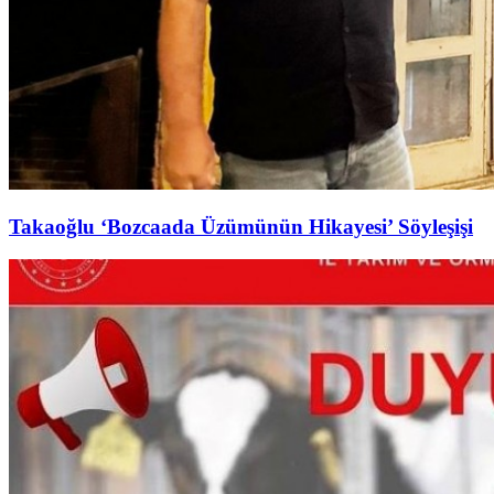
Takaoğlu ‘Bozcaada Üzümünün Hikayesi’ Söyleşişi