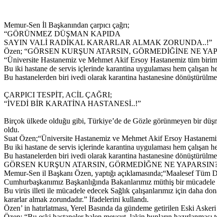
Memur-Sen İl Başkanından çarpıcı çağrı;
“GÖRÜNMEZ DÜŞMAN KAPIDA
SAYIN VALİ RADİKAL KARARLAR ALMAK ZORUNDA..!”
Özen; “GÖRSEN KURŞUN ATARSIN, GÖRMEDİĞİNE NE YAPARSIN
“Üniversite Hastanemiz ve Mehmet Akif Ersoy Hastanemiz tüm birimle
Bu iki hastane de servis içlerinde karantina uygulaması hem çalışan he
Bu hastanelerden biri ivedi olarak karantina hastanesine dönüştürülmel
ÇARPICI TESPİT, ACİL ÇAĞRI;
“İVEDİ BİR KARATİNA HASTANESİ..!”
Birçok ülkede olduğu gibi, Türkiye’de de Gözle görünmeyen bir düşman
oldu.
Suat Özen;“Üniversite Hastanemiz ve Mehmet Akif Ersoy Hastanemiz t
Bu iki hastane de servis içlerinde karantina uygulaması hem çalışan he
Bu hastanelerden biri ivedi olarak karantina hastanesine dönüştürülmel
GÖRSEN KURŞUN ATARSIN, GÖRMEDİĞNE NE YAPARSIN
Memur-Sen il Başkanı Özen, yaptığı açıklamasında;“Maalesef Tüm Dün
Cumhurbaşkanımız Başkanlığında Bakanlarımız müthiş bir mücadele s
Bu virüs illeti ile mücadele edecek Sağlık çalışanlarımız için daha do
kararlar almak zorundadır.” İfadelerini kullandı.
Özen’ in hatırlatması, Yerel Basında da gündeme getirilen Eski Askeri
Özen; “Bu eski hastaneler halen mevcut, lakin bunların hazırlanması te