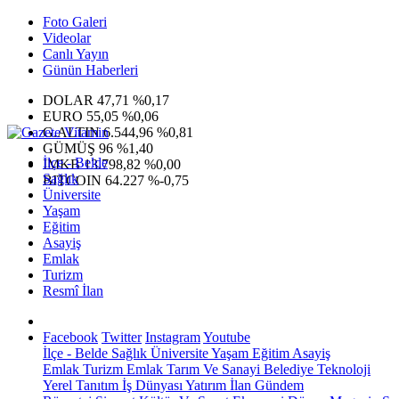
Foto Galeri
Videolar
Canlı Yayın
Günün Haberleri
DOLAR
47,71
%0,17
EURO
55,05
%0,06
G.ALTIN
6.544,96
%0,81
GÜMÜŞ
96
%1,40
İlçe - Belde
IMKB
13.798,82
%0,00
Sağlık
BITCOIN
64.227
%-0,75
Üniversite
Yaşam
Eğitim
Asayiş
Emlak
Turizm
Resmî İlan
Facebook
Twitter
Instagram
Youtube
İlçe - Belde
Sağlık
Üniversite
Yaşam
Eğitim
Asayiş
Emlak
Turizm
Emlak
Tarım Ve Sanayi
Belediye
Teknoloji
Yerel
Tanıtım
İş Dünyası
Yatırım
İlan
Gündem