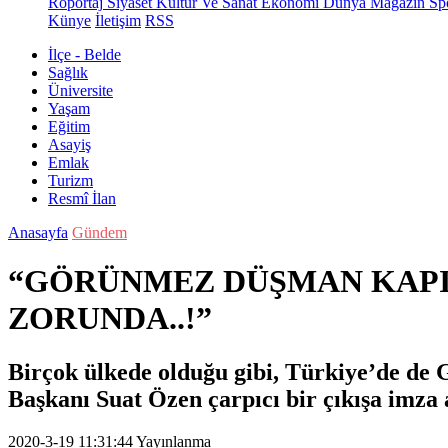
Röportaj
Siyaset
Kültür Ve Sanat
Ekonomi
Dünya
Magazin
Sp
Künye
İletişim
RSS
İlçe - Belde
Sağlık
Üniversite
Yaşam
Eğitim
Asayiş
Emlak
Turizm
Resmî İlan
Anasayfa
Gündem
“GÖRÜNMEZ DÜŞMAN KAPI
ZORUNDA..!”
Birçok ülkede olduğu gibi, Türkiye’de de
Başkanı Suat Özen çarpıcı bir çıkışa imza a
2020-3-19 11:31:44
Yayınlanma