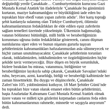
değiştirdiği yerdir Çanakkale… Cumhuriyetimizin kurucusu Gazi
Mustafa Kemal Atatürk’ün ifadeleriyle ‘Çanakkale bu günümüzü
kurtaran, maziye kahramanlığını ve büyüklüğünü iade eden bu
toprakları bize ebedî vatan yapan zaferin adıdır’. Her karış toprağı
şehit kanlarıyla sulanmış olan Türkiye Cumhuriyeti, ölümsüz
kahramanlarımızın fedakârlıkları ile elde edilen eşsiz zaferlerin
sağlam temelleri üzerinde yükselmiştir. Ülkemizin bağımsızlığı,
vatanın bölünmez bütünlüğü, milli birlik ve beraberliğimizin
korunması uğruna üstün fedakârlıklar göstererek, canını düşman
namlularına siper eden ve bunun nişanını gururla taşıyan
şehitlerimizin kahramanlıkları hafızalarımızdan asla silinmeyecek ve
hiçbir zaman unutulmayacaktır. Çanakkale şehitlerinin torunları
olarak, istiklalimizden, istikbalimizden ve özgürlüğümüzden hiçbir
şekilde taviz vermeyeceğiz. Bize düşen en büyük sorumluluk,
bizlere bırakılan bu mirasa, vatanımıza, birliğimize ve
beraberliğimize layıkıyla sahip çıkarak, Çanakkale Savaşları’ndaki
ruhu, heyecanı, azmi, kararlılığı, birliği ve beraberliği kalbimizde her
zaman hissetmektir. Bu duygu ve düşüncelerle, Çanakkale
Zaferi’nin 105. yıldönümünü kutluyor, 18 Mart Şehitler Günü’nde
bu toprakları bize vatan olarak emanet eden bütün şehitlerimizi,
başta Anafartalar Kahramanı Gazi Mustafa Kemal Atatürk olmak
üzere vatanı ve milleti için gözlerini kırpmadan canlarını feda eden
bütün kahramanlarımızı rahmetle, minnetle ve saygıyla anıyorum”
dedi.