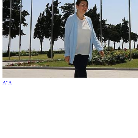
-
+
A
A