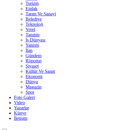
Turizm
Emlak
Tarım Ve Sanayi
Belediye
Teknoloji
Yerel
Tanıtım
İş Dünyası
Yatırım
İlan
Gündem
Röportaj
Siyaset
Kültür Ve Sanat
Ekonomi
Dünya
Magazin
Spor
Foto Galeri
Video
Yazarlar
Künye
İletişim