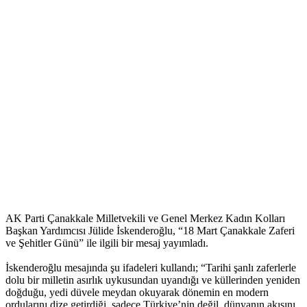
AK Parti Çanakkale Milletvekili ve Genel Merkez Kadın Kolları
Başkan Yardımcısı Jülide İskenderoğlu, “18 Mart Çanakkale Zaferi
ve Şehitler Günü” ile ilgili bir mesaj yayımladı.
İskenderoğlu mesajında şu ifadeleri kullandı; “Tarihi şanlı zaferlerle
dolu bir milletin asırlık uykusundan uyandığı ve küllerinden yeniden
doğduğu, yedi düvele meydan okuyarak dönemin en modern
ordularını dize getirdiği, sadece Türkiye’nin değil, dünyanın akışını