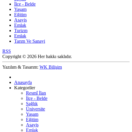
İlçe - Belde
Yaşam
Eğitim
Asayiş
Emlak
Turizm
Emlak
Tarım Ve Sanayi
RSS
Copyright © 2026 Her hakkı saklıdır.
Yazılım & Tasarım:
WK Bilişim
Anasayfa
Kategoriler
Resmî İlan
İlçe - Belde
Sağlık
Üniversite
Yaşam
Eğitim
Asayiş
Emlak