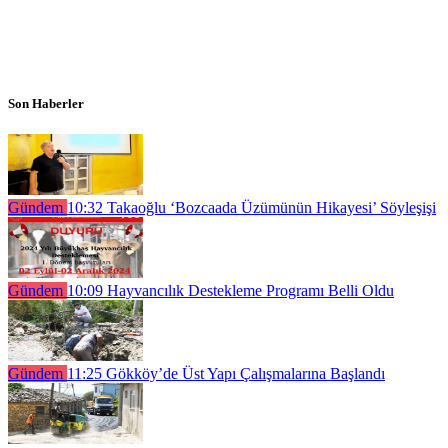
Son Haberler
Gündem
10:32
Takaoğlu ‘Bozcaada Üzümünün Hikayesi’ Söyleşişi
Gündem
10:09
Hayvancılık Destekleme Programı Belli Oldu
Gündem
11:25
Gökköy’de Üst Yapı Çalışmalarına Başlandı