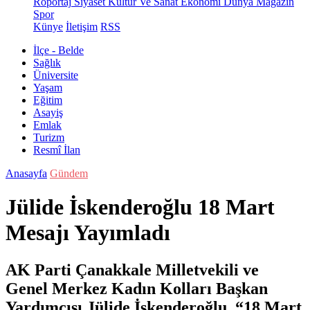
Röportaj
Siyaset
Kültür Ve Sanat
Ekonomi
Dünya
Magazin
Spor
Künye
İletişim
RSS
İlçe - Belde
Sağlık
Üniversite
Yaşam
Eğitim
Asayiş
Emlak
Turizm
Resmî İlan
Anasayfa
Gündem
Jülide İskenderoğlu 18 Mart
Mesajı Yayımladı
AK Parti Çanakkale Milletvekili ve
Genel Merkez Kadın Kolları Başkan
Yardımcısı Jülide İskenderoğlu, “18 Mart