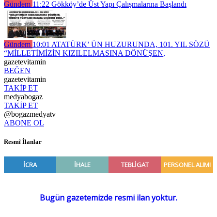
Gündem
11:22
Gökköy’de Üst Yapı Çalışmalarına Başlandı
Gündem
10:01
ATATÜRK’ ÜN HUZURUNDA, 101. YIL SÖZÜ
“MİLLETİMİZİN KIZILELMASINA DÖNÜŞEN,
gazetevitamin
BEĞEN
gazetevitamin
TAKİP ET
medyabogaz
TAKİP ET
@bogazmedyatv
ABONE OL
Resmî İlanlar