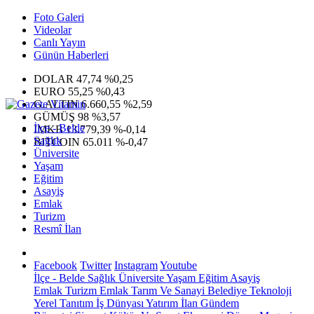
Foto Galeri
Videolar
Canlı Yayın
Günün Haberleri
DOLAR
47,74
%0,25
EURO
55,25
%0,43
G.ALTIN
6.660,55
%2,59
GÜMÜŞ
98
%3,57
İlçe - Belde
IMKB
13.779,39
%-0,14
Sağlık
BITCOIN
65.011
%-0,47
Üniversite
Yaşam
Eğitim
Asayiş
Emlak
Turizm
Resmî İlan
Facebook
Twitter
Instagram
Youtube
İlçe - Belde
Sağlık
Üniversite
Yaşam
Eğitim
Asayiş
Emlak
Turizm
Emlak
Tarım Ve Sanayi
Belediye
Teknoloji
Yerel
Tanıtım
İş Dünyası
Yatırım
İlan
Gündem