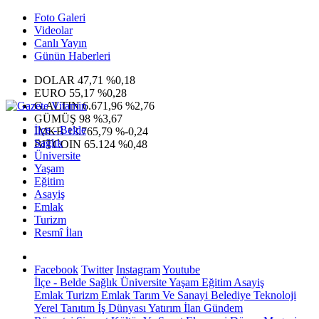
Foto Galeri
Videolar
Canlı Yayın
Günün Haberleri
DOLAR
47,71
%0,18
EURO
55,17
%0,28
G.ALTIN
6.671,96
%2,76
GÜMÜŞ
98
%3,67
İlçe - Belde
IMKB
13.765,79
%-0,24
Sağlık
BITCOIN
65.124
%0,48
Üniversite
Yaşam
Eğitim
Asayiş
Emlak
Turizm
Resmî İlan
Facebook
Twitter
Instagram
Youtube
İlçe - Belde
Sağlık
Üniversite
Yaşam
Eğitim
Asayiş
Emlak
Turizm
Emlak
Tarım Ve Sanayi
Belediye
Teknoloji
Yerel
Tanıtım
İş Dünyası
Yatırım
İlan
Gündem