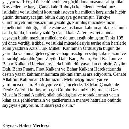
yaşıyoruz. 105 yıl önce dönemin en güçlü donanmasına sahip İtilaf
Kuvvetleri'ne karşı, Çanakkale Ruhuyla kenetlenen ecdadımız,
istiklalini ve istikbalini korumak isteyen bir milletin karşısında hiçbir
gücün duramayacağını bütün dünyaya göstermiştir. Türkiye
Cumhuriyeti’nin önsözünün yazıldığı, kurtuluş mücadelemizin
temellerinin atıldığı, tarihte eşine az rastlanan kahramanlık destanının
canla, kanla, imanla yazıldığı Çanakkale Zaferi, esaret altında
yaşayan bütün mazlum milletlere de umut ışığı olmuştur. Tıpkı 105
yıl önce verdiği istikbal ve istiklal mücadelesiyle tarihe altın harflerle
adını yazdıran Aziz Türk Milleti, Kahraman Ordusuyla bugün de
yarın da vatanına, geleceğine ve bağımsızlığına sahip çıkma azim ve
kararlılığında olduğunu Zeytin Dalı, Barış Pınarı, Fırat Kalkanı ve
Bahar Kalkanı Harekatlarıyla da bütün dünyaya ilan etmiştir. Zeytin
Dalı, Barış Pınarı, Fırat Kalkanı ve Bahar Kalkanı Harekatlarında
destan yazan kahramanlarımıza şükranlarımızı arz ediyorum. Cenabı
Allah’ım Kahraman Ordumuzun, Mehmetçiğimizin yar ve
yardımcısı olsun. Bu duygu ve düşüncelerle; 18 Mart Çanakkale
Deniz Zaferini kutluyor; başta Cumhuriyetimizin Kurucusu Gazi
Mustafa Kemal Atatürk, silah arkadaşları ve topraklarımızı vatan
kılan aziz şehitlerimizin ve gazilerimizin manevi hatıraları önünde
saygıyla eğiliyorum. Ruhları şad olsun.”
Kaynak:
Haber Merkezi