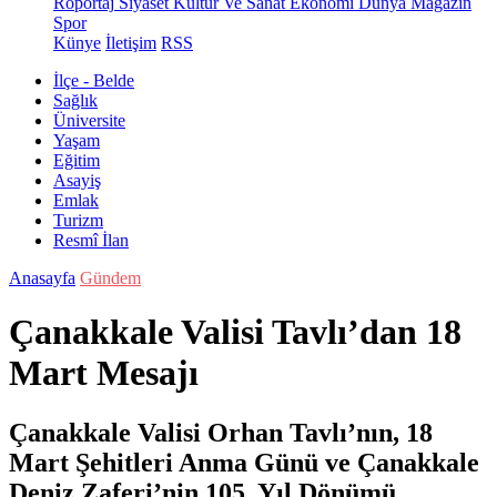
Röportaj
Siyaset
Kültür Ve Sanat
Ekonomi
Dünya
Magazin
Spor
Künye
İletişim
RSS
İlçe - Belde
Sağlık
Üniversite
Yaşam
Eğitim
Asayiş
Emlak
Turizm
Resmî İlan
Anasayfa
Gündem
Çanakkale Valisi Tavlı’dan 18
Mart Mesajı
Çanakkale Valisi Orhan Tavlı’nın, 18
Mart Şehitleri Anma Günü ve Çanakkale
Deniz Zaferi’nin 105. Yıl Dönümü