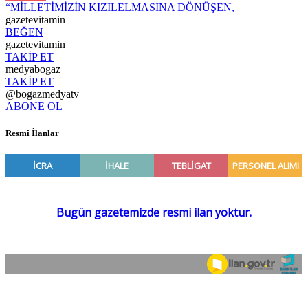
“MİLLETİMİZİN KIZILELMASINA DÖNÜŞEN,
gazetevitamin
BEĞEN
gazetevitamin
TAKİP ET
medyabogaz
TAKİP ET
@bogazmedyatv
ABONE OL
Resmî İlanlar