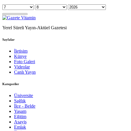
Yerel Süreli Yayın-Aktüel Gazetesi
Sayfalar
İletişim
Künye
Foto Galeri
Videolar
Canlı Yayın
Kategoriler
Üniversite
Sağlık
İlçe - Belde
Yaşam
Eğitim
Asayiş
Emlak