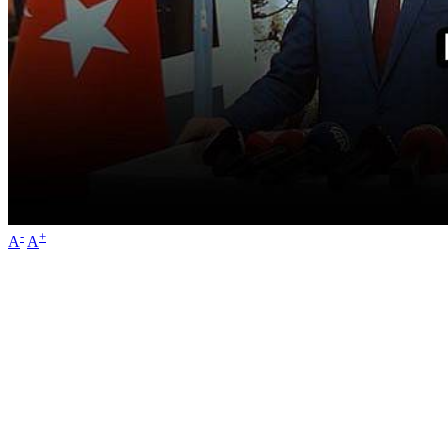
-
+
A
A