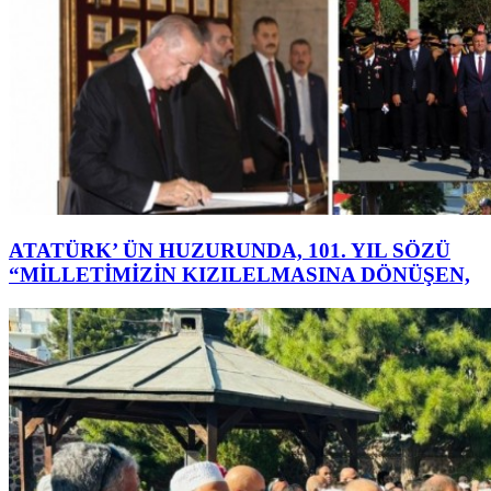
ATATÜRK’ ÜN HUZURUNDA, 101. YIL SÖZÜ
“MİLLETİMİZİN KIZILELMASINA DÖNÜŞEN,