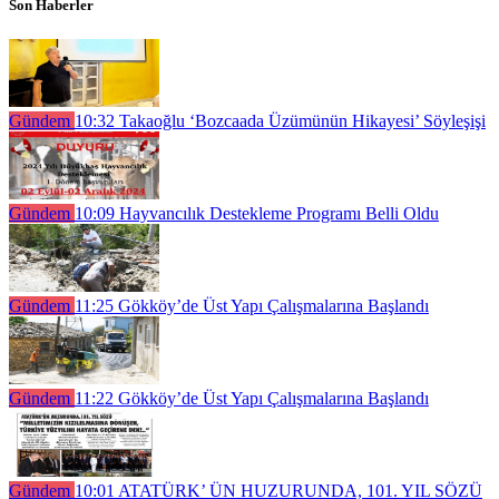
Son Haberler
Gündem
10:32
Takaoğlu ‘Bozcaada Üzümünün Hikayesi’ Söyleşişi
Gündem
10:09
Hayvancılık Destekleme Programı Belli Oldu
Gündem
11:25
Gökköy’de Üst Yapı Çalışmalarına Başlandı
Gündem
11:22
Gökköy’de Üst Yapı Çalışmalarına Başlandı
Gündem
10:01
ATATÜRK’ ÜN HUZURUNDA, 101. YIL SÖZÜ