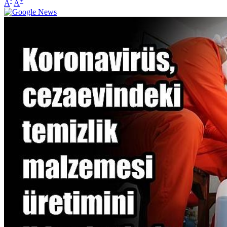
-
+
A
A