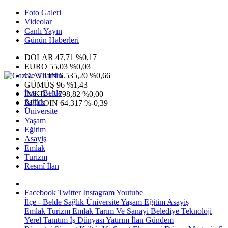
Foto Galeri
Videolar
Canlı Yayın
Günün Haberleri
DOLAR
47,71
%0,17
EURO
55,03
%0,03
G.ALTIN
6.535,20
%0,66
GÜMÜŞ
96
%1,43
İlçe - Belde
IMKB
13.798,82
%0,00
Sağlık
BITCOIN
64.317
%-0,39
Üniversite
Yaşam
Eğitim
Asayiş
Emlak
Turizm
Resmî İlan
Facebook
Twitter
Instagram
Youtube
İlçe - Belde
Sağlık
Üniversite
Yaşam
Eğitim
Asayiş
Emlak
Turizm
Emlak
Tarım Ve Sanayi
Belediye
Teknoloji
Yerel
Tanıtım
İş Dünyası
Yatırım
İlan
Gündem