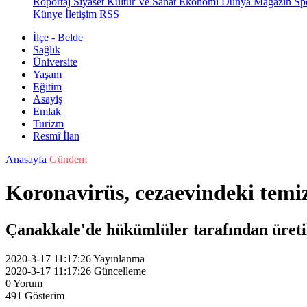
Röportaj
Siyaset
Kültür Ve Sanat
Ekonomi
Dünya
Magazin
Sp
Künye
İletişim
RSS
İlçe - Belde
Sağlık
Üniversite
Yaşam
Eğitim
Asayiş
Emlak
Turizm
Resmî İlan
Anasayfa
Gündem
Koronavirüs, cezaevindeki temi
Çanakkale'de hükümlüler tarafından üretile
2020-3-17 11:17:26
Yayınlanma
2020-3-17 11:17:26
Güncelleme
0
Yorum
491
Gösterim