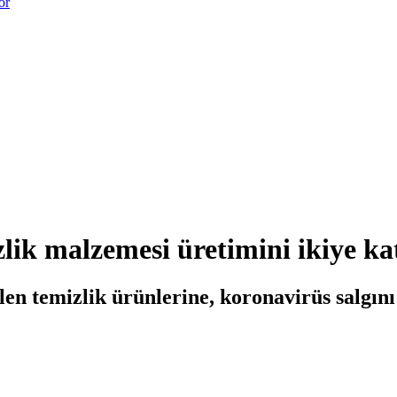
or
zlik malzemesi üretimini ikiye k
n temizlik ürünlerine, koronavirüs salgını 