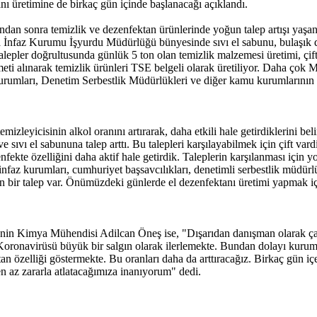
tanı üretimine de birkaç gün içinde başlanacağı açıklandı.
an sonra temizlik ve dezenfektan ürünlerinde yoğun talep artışı yaşandı
 İnfaz Kurumu İşyurdu Müdürlüğü bünyesinde sıvı el sabunu, bulaşık det
alepler doğrultusunda günlük 5 ton olan temizlik malzemesi üretimi, çift
eti alınarak temizlik ürünleri TSE belgeli olarak üretiliyor. Daha çok
rumları, Denetim Serbestlik Müdürlükleri ve diğer kamu kurumlarının tal
icisinin alkol oranını artırarak, daha etkili hale getirdiklerini belir
vı el sabununa talep arttı. Bu talepleri karşılayabilmek için çift vard
enfekte özelliğini daha aktif hale getirdik. Taleplerin karşılanması için
nfaz kurumları, cumhuriyet başsavcılıkları, denetimli serbestlik müdürl
ğun bir talep var. Önümüzdeki günlerde el dezenfektanı üretimi yapmak 
n Kimya Mühendisi Adilcan Öneş ise, "Dışarıdan danışman olarak çalış
 Koronavirüsü büyük bir salgın olarak ilerlemekte. Bundan dolayı kurumu
n özelliği göstermekte. Bu oranları daha da arttıracağız. Birkaç gün iç
n az zararla atlatacağımıza inanıyorum" dedi.