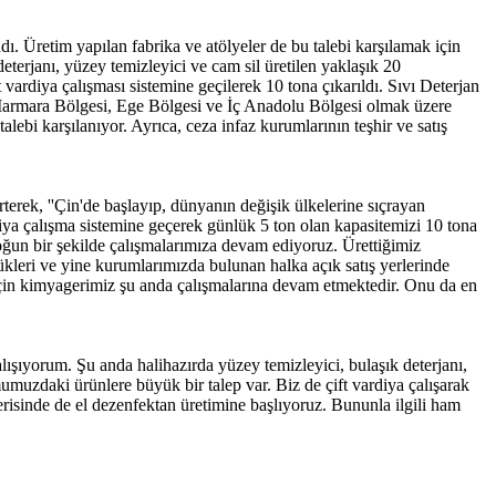
. Üretim yapılan fabrika ve atölyeler de bu talebi karşılamak için
erjanı, yüzey temizleyici ve cam sil üretilen yaklaşık 20
 vardiya çalışması sistemine geçilerek 10 tona çıkarıldı. Sıvı Deterjan
 Marmara Bölgesi, Ege Bölgesi ve İç Anadolu Bölgesi olmak üzere
ebi karşılanıyor. Ayrıca, ceza infaz kurumlarının teşhir ve satış
terek, ''Çin'de başlayıp, dünyanın değişik ülkelerine sıçrayan
iya çalışma sistemine geçerek günlük 5 ton olan kapasitemizi 10 tona
 yoğun bir şekilde çalışmalarımıza devam ediyoruz. Ürettiğimiz
ükleri ve yine kurumlarımızda bulunan halka açık satış yerlerinde
için kimyagerimiz şu anda çalışmalarına devam etmektedir. Onu da en
ıyorum. Şu anda halihazırda yüzey temizleyici, bulaşık deterjanı,
muzdaki ürünlere büyük bir talep var. Biz de çift vardiya çalışarak
erisinde de el dezenfektan üretimine başlıyoruz. Bununla ilgili ham