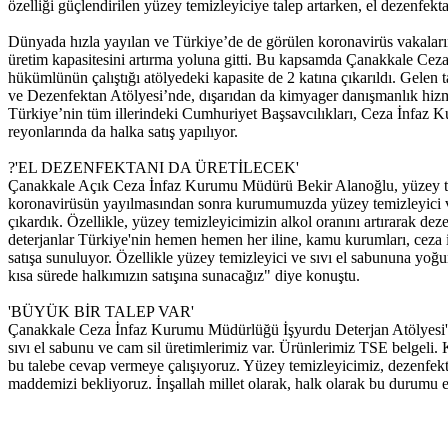
özelliği güçlendirilen yüzey temizleyiciye talep artarken, el dezenfek
Dünyada hızla yayılan ve Türkiye’de de görülen koronavirüs vakalarınd
üretim kapasitesini artırma yoluna gitti. Bu kapsamda Çanakkale Ceza
hükümlünün çalıştığı atölyedeki kapasite de 2 katına çıkarıldı. Gelen t
ve Dezenfektan Atölyesi’nde, dışarıdan da kimyager danışmanlık hizm
Türkiye’nin tüm illerindeki Cumhuriyet Başsavcılıkları, Ceza İnfaz Ku
reyonlarında da halka satış yapılıyor.
?'EL DEZENFEKTANI DA ÜRETİLECEK'
Çanakkale Açık Ceza İnfaz Kurumu Müdürü Bekir Alanoğlu, yüzey temizley
koronavirüsün yayılmasından sonra kurumumuzda yüzey temizleyici ve sı
çıkardık. Özellikle, yüzey temizleyicimizin alkol oranını artırarak dez
deterjanlar Türkiye'nin hemen hemen her iline, kamu kurumları, ceza i
satışa sunuluyor. Özellikle yüzey temizleyici ve sıvı el sabununa yo
kısa sürede halkımızın satışına sunacağız" diye konuştu.
'BÜYÜK BİR TALEP VAR'
Çanakkale Ceza İnfaz Kurumu Müdürlüğü İşyurdu Deterjan Atölyesi'ni
sıvı el sabunu ve cam sil üretimlerimiz var. Ürünlerimiz TSE belgeli.
bu talebe cevap vermeye çalışıyoruz. Yüzey temizleyicimiz, dezenfekta
maddemizi bekliyoruz. İnşallah millet olarak, halk olarak bu durumu e