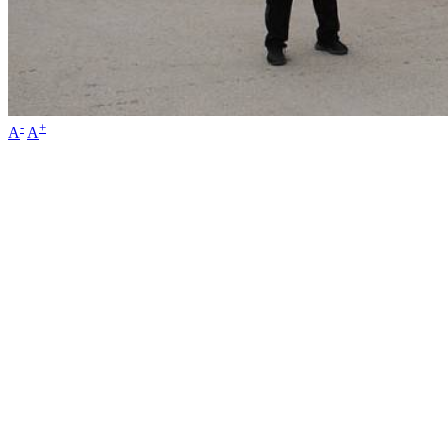
-
+
A
A