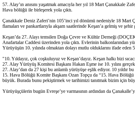
57. Alay’ın anısını yaşatmak amacıyla her yıl 18 Mart Çanakkale Zafe
Hava bölüğü ile birleşerek yola çıktı.
Çanakkale Deniz Zaferi’nin 105’inci yıl dönümü nedeniyle 18 Mart Ça
flamaları ve pankartlarıyla akşam saatlerinde Keşan’a gelmiş ve şehir gi
Keşan’da 27. Alayı temsilen Doğa Çevre ve Kültür Derneği (DOÇEK)
Anafartalar Caddesi üzerinden yola çıktı. Evlerinin balkonlarından yür
Yürüyüşün 10. yılında olmaktan dolayı mutlu olduklarını ifade eden
"10. Yıldayız, çok coşkuluyuz ve Keşan’dayız. Keşan halkı bizi sıcacık
27. Alay Yürüyüş Komitesi Başkanı Hakan Eşme ise 10. yılını gerçekleş
27. Alay’dan da 27 kişi bu anlamlı yürüyüşe eşlik ediyor. 10 yıldır b
15. Hava Bölüğü Komite Başkanı Ozan Topçu da “15. Hava Bölüğü 
büyük. Burada bunu pekiştirmek ve tarihimizi tanıtmak bizim için büy
Yürüyüşçülerin bugün Evreşe’ye varmasının ardından da Çanakalle’ye