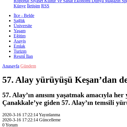
Röportaj
Siyaset
Kültür Ve Sanat
Ekonomi
Dünya
Magazin
Sp
Künye
İletişim
RSS
İlçe - Belde
Sağlık
Üniversite
Yaşam
Eğitim
Asayiş
Emlak
Turizm
Resmî İlan
Anasayfa
Gündem
57. Alay yürüyüşü Keşan’dan 
57. Alay’ın anısını yaşatmak amacıyla her
Çanakkale’ye giden 57. Alay’ın temsili yürü
2020-3-16 17:22:14
Yayınlanma
2020-3-16 17:22:14
Güncelleme
0
Yorum