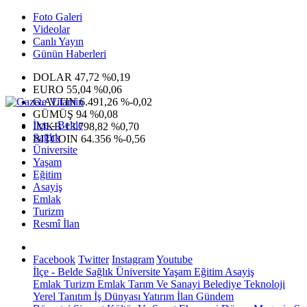
Foto Galeri
Videolar
Canlı Yayın
Günün Haberleri
DOLAR
47,72
%0,19
EURO
55,04
%0,06
G.ALTIN
6.491,26
%-0,02
GÜMÜŞ
94
%0,08
İlçe - Belde
IMKB
13.798,82
%0,70
Sağlık
BITCOIN
64.356
%-0,56
Üniversite
Yaşam
Eğitim
Asayiş
Emlak
Turizm
Resmî İlan
Facebook
Twitter
Instagram
Youtube
İlçe - Belde
Sağlık
Üniversite
Yaşam
Eğitim
Asayiş
Emlak
Turizm
Emlak
Tarım Ve Sanayi
Belediye
Teknoloji
Yerel
Tanıtım
İş Dünyası
Yatırım
İlan
Gündem