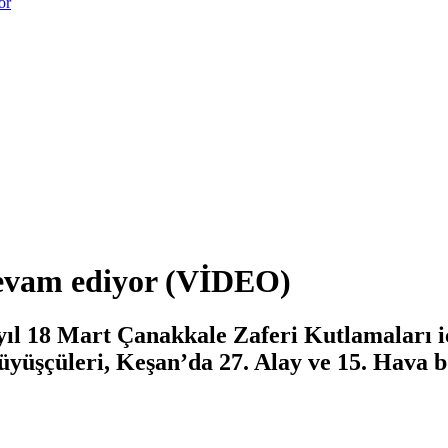
or
devam ediyor (VİDEO)
 yıl 18 Mart Çanakkale Zaferi Kutlamaları 
yüşçüleri, Keşan’da 27. Alay ve 15. Hava böl