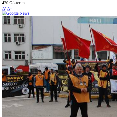
420
Gösterim
-
+
A
A