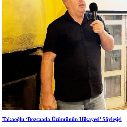
Takaoğlu ‘Bozcaada Üzümünün Hikayesi’ Söyleşişi