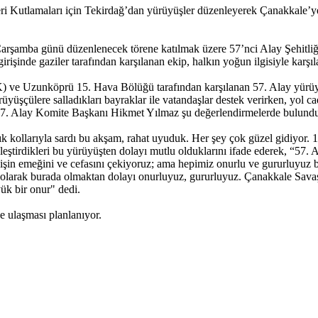
ri Kutlamaları için Tekirdağ’dan yürüyüşler düzenleyerek Çanakkale’ye
rşamba günü düzenlenecek törene katılmak üzere 57’nci Alay Şehitliği’
rişinde gaziler tarafından karşılanan ekip, halkın yoğun ilgisiyle karşıl
 ve Uzunköprü 15. Hava Bölüğü tarafından karşılanan 57. Alay yürüy
üyüşçülere salladıkları bayraklar ile vatandaşlar destek verirken, yol 
 57. Alay Komite Başkanı Hikmet Yılmaz şu değerlendirmelerde bulund
 kollarıyla sardı bu akşam, rahat uyuduk. Her şey çok güzel gidiyor. 10
tirdikleri bu yürüyüşten dolayı mutlu olduklarını ifade ederek, “57. A
u işin emeğini ve cefasını çekiyoruz; ama hepimiz onurlu ve gururluyuz 
olarak burada olmaktan dolayı onurluyuz, gururluyuz. Çanakkale Sa
ük bir onur" dedi.
 ulaşması planlanıyor.