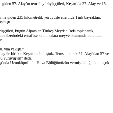
 giden 57. Alay’ın temsili yürüyüşçüleri, Keşan’da 27. Alay ve 15.
ne giden 235 kilometrelik yürüyüşte ellerinde Türk bayrakları,
aşmıştı.
üşçüleri, bugün Alparslan Türkeş Meydanı’nda toplanarak,
cadde üzerindeki esnaf ise katılımcılara meyve ikramında bulundu.
u:
. yıla yakıştı."
lay ile birlikte Keşan’da buluştuk. Temsili olarak 57. Alay’dan 57 ve
bu yürüyüşten” dedi.
vaşı’nda Uzunköprü’nün Hava Bölüğümüzün vermiş olduğu önem çok