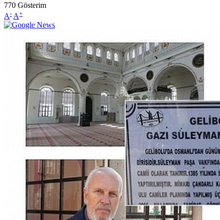
770
Gösterim
-
+
A
A