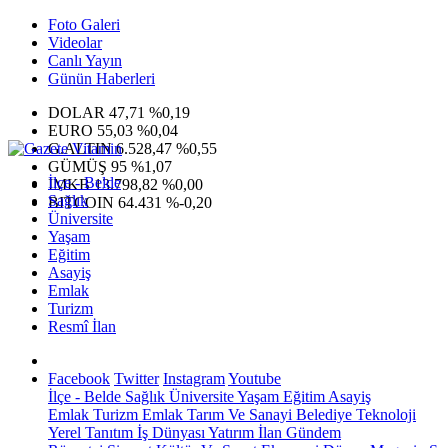
Foto Galeri
Videolar
Canlı Yayın
Günün Haberleri
DOLAR
47,71
%0,19
EURO
55,03
%0,04
G.ALTIN
6.528,47
%0,55
GÜMÜŞ
95
%1,07
İlçe - Belde
IMKB
13.798,82
%0,00
Sağlık
BITCOIN
64.431
%-0,20
Üniversite
Yaşam
Eğitim
Asayiş
Emlak
Turizm
Resmî İlan
Facebook
Twitter
Instagram
Youtube
İlçe - Belde
Sağlık
Üniversite
Yaşam
Eğitim
Asayiş
Emlak
Turizm
Emlak
Tarım Ve Sanayi
Belediye
Teknoloji
Yerel
Tanıtım
İş Dünyası
Yatırım
İlan
Gündem