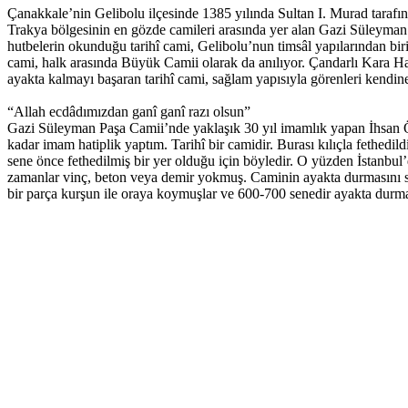
Çanakkale’nin Gelibolu ilçesinde 1385 yılında Sultan I. Murad tarafın
Trakya bölgesinin en gözde camileri arasında yer alan Gazi Süleyman
hutbelerin okunduğu tarihî cami, Gelibolu’nun timsâl yapılarından biri
cami, halk arasında Büyük Camii olarak da anılıyor. Çandarlı Kara H
ayakta kalmayı başaran tarihî cami, sağlam yapısıyla görenleri kendin
“Allah ecdâdımızdan ganî ganî razı olsun”
Gazi Süleyman Paşa Camii’nde yaklaşık 30 yıl imamlık yapan İhsan Öz
kadar imam hatiplik yaptım. Tarihî bir camidir. Burası kılıçla fethedil
sene önce fethedilmiş bir yer olduğu için böyledir. O yüzden İstanbul
zamanlar vinç, beton veya demir yokmuş. Caminin ayakta durmasını sağ
bir parça kurşun ile oraya koymuşlar ve 600-700 senedir ayakta durma