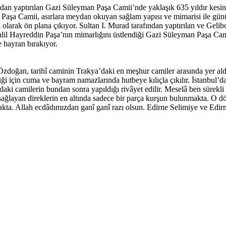
dan yaptırılan Gazi Süleyman Paşa Camii’nde yaklaşık 635 yıldır kesinti
 Paşa Camii, asırlara meydan okuyan sağlam yapısı ve mimarisi ile gü
 olarak ön plana çıkıyor. Sultan I. Murad tarafından yaptırılan ve Geli
alil Hayreddin Paşa’nın mimarlığını üstlendiği Gazi Süleyman Paşa Ca
e hayran bırakıyor.
doğan, tarihî caminin Trakya’daki en meşhur camiler arasında yer ald
diği için cuma ve bayram namazlarında hutbeye kılıçla çıkılır. İstanbul’d
’daki camilerin bundan sonra yapıldığı rivâyet edilir. Meselâ ben sürek
layan direklerin en altında sadece bir parça kurşun bulunmakta. O döne
kta. Allah ecdâdımızdan ganî ganî razı olsun. Edirne Selimiye ve Edir