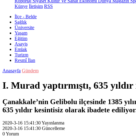
Röportaj
Siyaset
Kültür Ve Sanat
Ekonomi
Dünya
Magazin
Sp
Künye
İletişim
RSS
İlçe - Belde
Sağlık
Üniversite
Yaşam
Eğitim
Asayiş
Emlak
Turizm
Resmî İlan
Anasayfa
Gündem
I. Murad yaptırmıştı, 635 yıldır
Çanakkale’nin Gelibolu ilçesinde 1385 yıl
635 yıldır kesintisiz olarak ibadete ediliyor
2020-3-16 15:41:30
Yayınlanma
2020-3-16 15:41:30
Güncelleme
0
Yorum