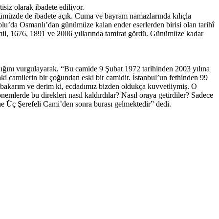
siz olarak ibadete ediliyor.
nümüzde de ibadete açık. Cuma ve bayram namazlarında kılıçla
bolu’da Osmanlı’dan günümüze kalan ender eserlerden birisi olan tarihî
mii, 1676, 1891 ve 2006 yıllarında tamirat gördü. Günümüze kadar
ığını vurgulayarak, “Bu camide 9 Şubat 1972 tarihinden 2003 yılına
aki camilerin bir çoğundan eski bir camidir. İstanbul’un fethinden 99
li bakarım ve derim ki, ecdadımız bizden oldukça kuvvetliymiş. O
mlerde bu direkleri nasıl kaldırdılar? Nasıl oraya getirdiler? Sadece
ne Üç Şerefeli Cami’den sonra burası gelmektedir” dedi.