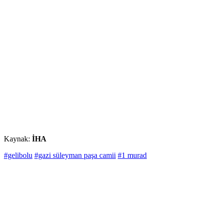
Kaynak:
İHA
#gelibolu
#gazi süleyman paşa camii
#1 murad