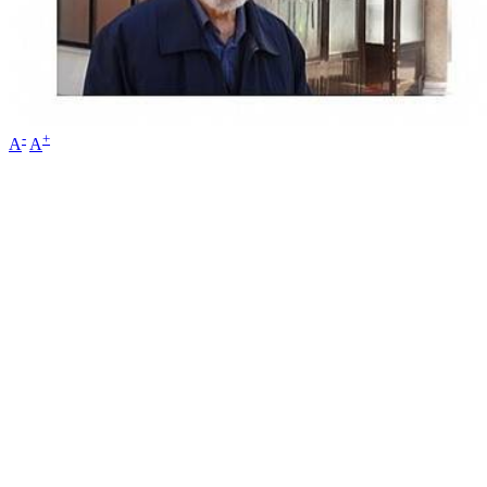
-
+
A
A