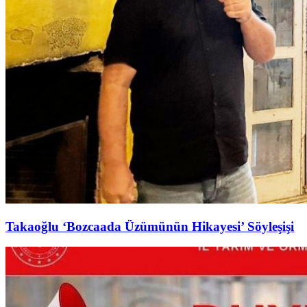
Takaoğlu ‘Bozcaada Üzümünün Hikayesi’ Söyleşişi