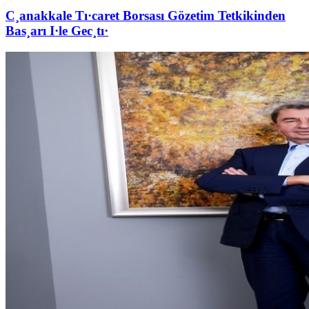
C¸anakkale Tı·caret Borsası Gözetim Tetkikinden
Bas¸arı I·le Gec¸tı·