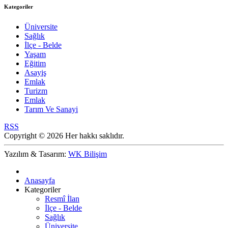
Kategoriler
Üniversite
Sağlık
İlçe - Belde
Yaşam
Eğitim
Asayiş
Emlak
Turizm
Emlak
Tarım Ve Sanayi
RSS
Copyright © 2026 Her hakkı saklıdır.
Yazılım & Tasarım:
WK Bilişim
Anasayfa
Kategoriler
Resmî İlan
İlçe - Belde
Sağlık
Üniversite