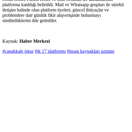
platforma katıldığı belirtildi. Mail ve Whatsapp grupları ile sürekli
iletişim halinde olan platform üyeleri, güncel ihtiyaçlar ve
problemlere dair günlük fikir alışverişinde bulunmayı
sürdürdüklerini dile getirdiler.
Kaynak:
Haber Merkezi
#çanakkale işkur
#ik 17 platformu
#insan kaynakları uzmanı