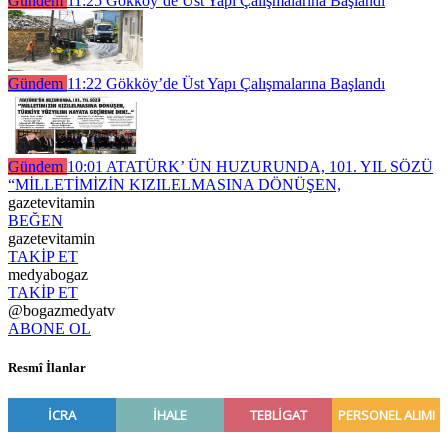
Gündem
11:25
Gökköy’de Üst Yapı Çalışmalarına Başlandı
Gündem
11:22
Gökköy’de Üst Yapı Çalışmalarına Başlandı
Gündem
10:01
ATATÜRK’ ÜN HUZURUNDA, 101. YIL SÖZÜ
“MİLLETİMİZİN KIZILELMASINA DÖNÜŞEN,
gazetevitamin
BEĞEN
gazetevitamin
TAKİP ET
medyabogaz
TAKİP ET
@bogazmedyatv
ABONE OL
Resmî İlanlar