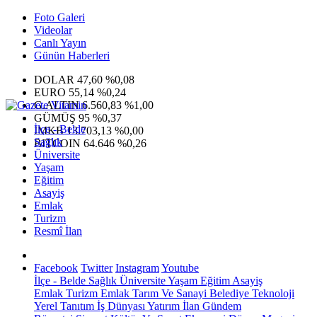
Foto Galeri
Videolar
Canlı Yayın
Günün Haberleri
DOLAR
47,60
%0,08
EURO
55,14
%0,24
G.ALTIN
6.560,83
%1,00
GÜMÜŞ
95
%0,37
İlçe - Belde
IMKB
13.703,13
%0,00
Sağlık
BITCOIN
64.646
%0,26
Üniversite
Yaşam
Eğitim
Asayiş
Emlak
Turizm
Resmî İlan
Facebook
Twitter
Instagram
Youtube
İlçe - Belde
Sağlık
Üniversite
Yaşam
Eğitim
Asayiş
Emlak
Turizm
Emlak
Tarım Ve Sanayi
Belediye
Teknoloji
Yerel
Tanıtım
İş Dünyası
Yatırım
İlan
Gündem