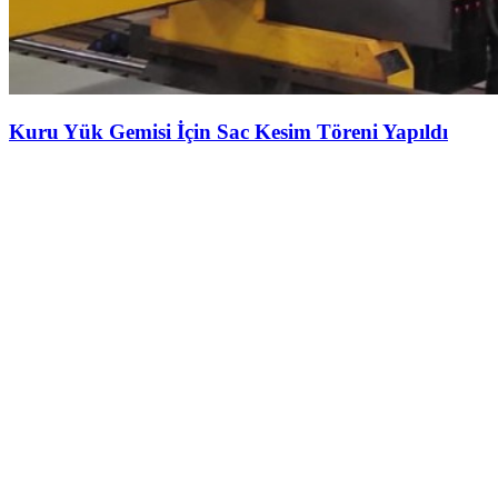
Kuru Yük Gemisi İçin Sac Kesim Töreni Yapıldı