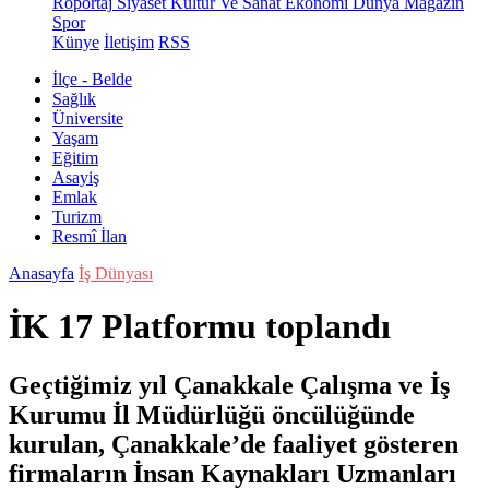
Röportaj
Siyaset
Kültür Ve Sanat
Ekonomi
Dünya
Magazin
Spor
Künye
İletişim
RSS
İlçe - Belde
Sağlık
Üniversite
Yaşam
Eğitim
Asayiş
Emlak
Turizm
Resmî İlan
Anasayfa
İş Dünyası
İK 17 Platformu toplandı
Geçtiğimiz yıl Çanakkale Çalışma ve İş
Kurumu İl Müdürlüğü öncülüğünde
kurulan, Çanakkale’de faaliyet gösteren
firmaların İnsan Kaynakları Uzmanları