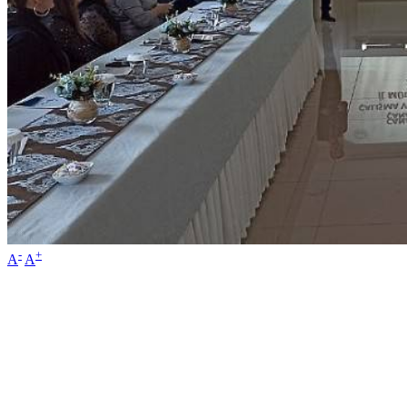
-
+
A
A