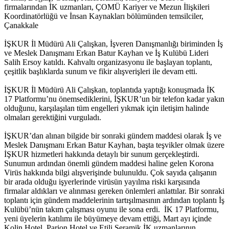
firmalarından İK uzmanları, ÇOMÜ Kariyer ve Mezun İlişkileri
Koordinatörlüğü ve İnsan Kaynakları bölümünden temsilciler,
Çanakkale
İŞKUR İl Müdürü Ali Çalışkan, İşveren Danışmanlığı biriminden İş
ve Meslek Danışmanı Erkan Batur Kayhan ve İş Kulübü Lideri
Salih Ersoy katıldı. Kahvaltı organizasyonu ile başlayan toplantı,
çeşitlik başlıklarda sunum ve fikir alışverişleri ile devam etti.
İŞKUR İl Müdürü Ali Çalışkan, toplantıda yaptığı konuşmada İK
17 Platformu’nu önemsediklerini, İŞKUR’un bir telefon kadar yakın
olduğunu, karşılaşılan tüm engelleri yıkmak için iletişim halinde
olmaları gerektiğini vurguladı.
İŞKUR’dan alınan bilgide bir sonraki gündem maddesi olarak İş ve
Meslek Danışmanı Erkan Batur Kayhan, başta teşvikler olmak üzere
İŞKUR hizmetleri hakkında detaylı bir sunum gerçekleştirdi.
Sunumun ardından önemli gündem maddesi haline gelen Korona
Virüs hakkında bilgi alışverişinde bulunuldu. Çok sayıda çalışanın
bir arada olduğu işyerlerinde virüsün yayılma riski karşısında
firmalar aldıkları ve alınması gereken önlemleri anlattılar. Bir sonraki
toplantı için gündem maddelerinin tartışılmasının ardından toplantı İş
Kulübü’nün takım çalışması oyunu ile sona erdi. İK 17 Platformu,
yeni üyelerin katılımı ile büyümeye devam ettiği, Mart ayı içinde
Kolin Hotel, Parion Hotel ve Etili Seramik İK uzmanlarının