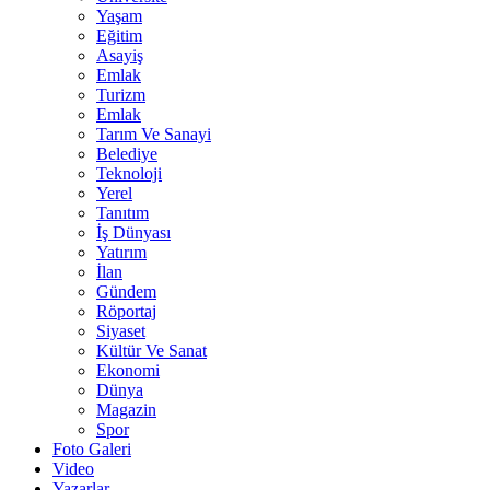
Yaşam
Eğitim
Asayiş
Emlak
Turizm
Emlak
Tarım Ve Sanayi
Belediye
Teknoloji
Yerel
Tanıtım
İş Dünyası
Yatırım
İlan
Gündem
Röportaj
Siyaset
Kültür Ve Sanat
Ekonomi
Dünya
Magazin
Spor
Foto Galeri
Video
Yazarlar