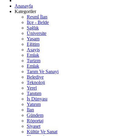
Anasayfa
Kategoriler
Resmî İlan
İlçe - Belde
Sağlık
Üniversite
Yaşam
Eğitim
Asayiş
Emlak
Turizm
Emlak
Tarım Ve Sanayi
Belediye
Teknoloji
Yerel
Tanıtım
İş Dünyası
Yatırım
İlan
Gündem
Röportaj
Siyaset
Kültür Ve Sanat