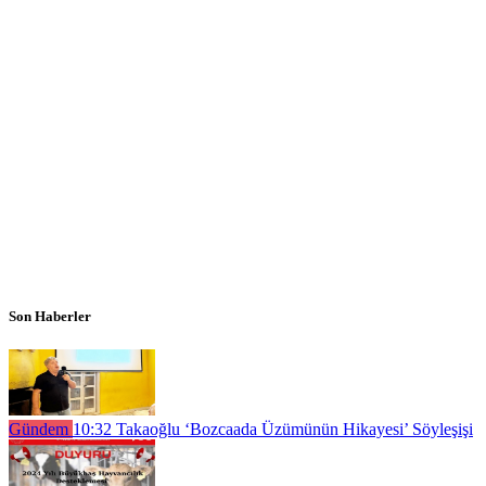
Son Haberler
Gündem
10:32
Takaoğlu ‘Bozcaada Üzümünün Hikayesi’ Söyleşişi