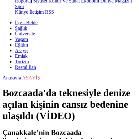
Röportaj
Siyaset
Kültür Ve Sanat
Ekonomi
Dünya
Magazin
Spor
Künye
İletişim
RSS
İlçe - Belde
Sağlık
Üniversite
Yaşam
Eğitim
Asayiş
Emlak
Turizm
Resmî İlan
Anasayfa
ASAYİŞ
Bozcaada'da teknesiyle denize
açılan kişinin cansız bedenine
ulaşıldı (VİDEO)
Çanakkale'nin Bozcaada