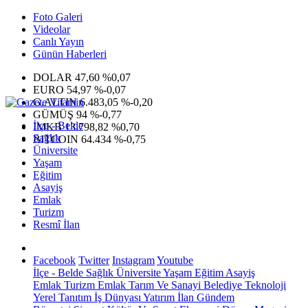
Foto Galeri
Videolar
Canlı Yayın
Günün Haberleri
DOLAR
47,60
%0,07
EURO
54,97
%-0,07
G.ALTIN
6.483,05
%-0,20
GÜMÜŞ
94
%-0,77
İlçe - Belde
IMKB
13.798,82
%0,70
Sağlık
BITCOIN
64.434
%-0,75
Üniversite
Yaşam
Eğitim
Asayiş
Emlak
Turizm
Resmî İlan
Facebook
Twitter
Instagram
Youtube
İlçe - Belde
Sağlık
Üniversite
Yaşam
Eğitim
Asayiş
Emlak
Turizm
Emlak
Tarım Ve Sanayi
Belediye
Teknoloji
Yerel
Tanıtım
İş Dünyası
Yatırım
İlan
Gündem