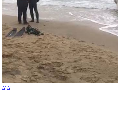
-
+
A
A