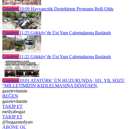
Gündem
10:09
Hayvancılık Destekleme Programı Belli Oldu
Gündem
11:25
Gökköy’de Üst Yapı Çalışmalarına Başlandı
Gündem
11:22
Gökköy’de Üst Yapı Çalışmalarına Başlandı
Gündem
10:01
ATATÜRK’ ÜN HUZURUNDA, 101. YIL SÖZÜ
“MİLLETİMİZİN KIZILELMASINA DÖNÜŞEN,
gazetevitamin
BEĞEN
gazetevitamin
TAKİP ET
medyabogaz
TAKİP ET
@bogazmedyatv
ABONE OL