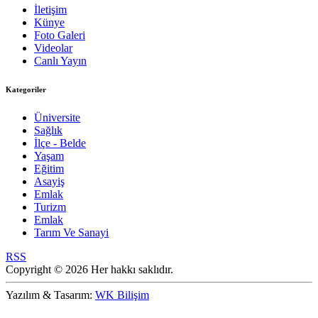
İletişim
Künye
Foto Galeri
Videolar
Canlı Yayın
Kategoriler
Üniversite
Sağlık
İlçe - Belde
Yaşam
Eğitim
Asayiş
Emlak
Turizm
Emlak
Tarım Ve Sanayi
RSS
Copyright © 2026 Her hakkı saklıdır.
Yazılım & Tasarım:
WK Bilişim