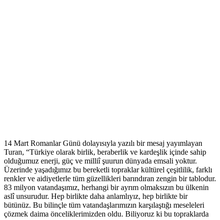
14 Mart Romanlar Günü dolayısıyla yazılı bir mesaj yayımlayan
Turan, “Türkiye olarak birlik, beraberlik ve kardeşlik içinde sahip
olduğumuz enerji, güç ve milliî şuurun dünyada emsali yoktur.
Üzerinde yaşadığımız bu bereketli topraklar kültürel çeşitlilik, farklı
renkler ve aidiyetlerle tüm güzellikleri barındıran zengin bir tablodur.
83 milyon vatandaşımız, herhangi bir ayrım olmaksızın bu ülkenin
aslî unsurudur. Hep birlikte daha anlamlıyız, hep birlikte bir
bütünüz. Bu bilinçle tüm vatandaşlarımızın karşılaştığı meseleleri
çözmek daima önceliklerimizden oldu. Biliyoruz ki bu topraklarda