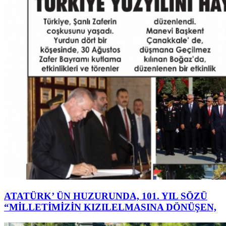
ATATÜRK’ ÜN HUZURUNDA, 101. YIL SÖZÜ
“MİLLETİMİZİN KIZILELMASINA DÖNÜŞEN,