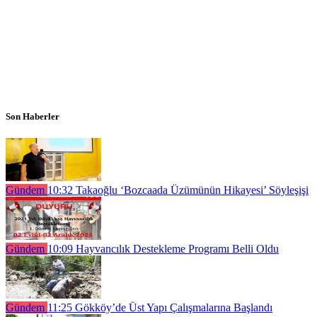
Son Haberler
Gündem
10:32
Takaoğlu ‘Bozcaada Üzümünün Hikayesi’ Söyleşişi
Gündem
10:09
Hayvancılık Destekleme Programı Belli Oldu
Gündem
11:25
Gökköy’de Üst Yapı Çalışmalarına Başlandı