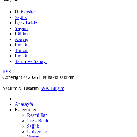
Üniversite
Sağlık
İlçe - Belde
Yaşam
Eğitim
Asayiş
Emlak
Turizm
Emlak
Tarım Ve Sanayi
RSS
Copyright © 2026 Her hakkı saklıdır.
Yazılım & Tasarım:
WK Bilişim
Anasayfa
Kategoriler
Resmî İlan
İlçe - Belde
Sağlık
Üniversite