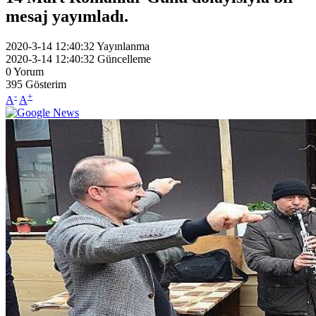
mesaj yayımladı.
2020-3-14 12:40:32
Yayınlanma
2020-3-14 12:40:32
Güncelleme
0
Yorum
395
Gösterim
-
+
A
A