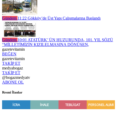
Gündem
11:22
Gökköy’de Üst Yapı Çalışmalarına Başlandı
Gündem
10:01
ATATÜRK’ ÜN HUZURUNDA, 101. YIL SÖZÜ
“MİLLETİMİZİN KIZILELMASINA DÖNÜŞEN,
gazetevitamin
BEĞEN
gazetevitamin
TAKİP ET
medyabogaz
TAKİP ET
@bogazmedyatv
ABONE OL
Resmî İlanlar