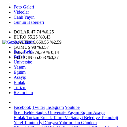
Foto Galeri
Videolar
Canlı Yayın
Günün Haberleri
DOLAR
47,74
%0,25
EURO
55,25
%0,43
G.ALTIN
6.660,55
%2,59
GÜMÜŞ
98
%3,57
İlçe - Belde
IMKB
13.779,39
%-0,14
Sağlık
BITCOIN
65.063
%0,37
Üniversite
Yaşam
Eğitim
Asayiş
Emlak
Turizm
Resmî İlan
Facebook
Twitter
Instagram
Youtube
İlçe - Belde
Sağlık
Üniversite
Yaşam
Eğitim
Asayiş
Emlak
Turizm
Emlak
Tarım Ve Sanayi
Belediye
Teknoloji
Yerel
Tanıtım
İş Dünyası
Yatırım
İlan
Gündem