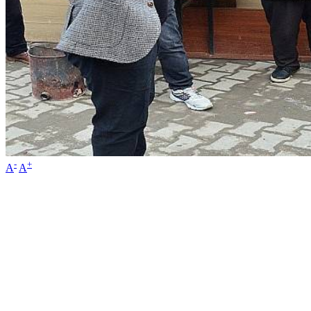
-
+
A
A