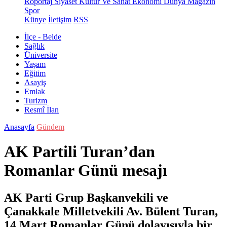
Röportaj
Siyaset
Kültür Ve Sanat
Ekonomi
Dünya
Magazin
Spor
Künye
İletişim
RSS
İlçe - Belde
Sağlık
Üniversite
Yaşam
Eğitim
Asayiş
Emlak
Turizm
Resmî İlan
Anasayfa
Gündem
AK Partili Turan’dan
Romanlar Günü mesajı
AK Parti Grup Başkanvekili ve
Çanakkale Milletvekili Av. Bülent Turan,
14 Mart Romanlar Günü dolayısıyla bir