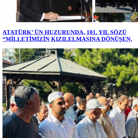
ATATÜRK’ ÜN HUZURUNDA, 101. YIL SÖZÜ
“MİLLETİMİZİN KIZILELMASINA DÖNÜŞEN,