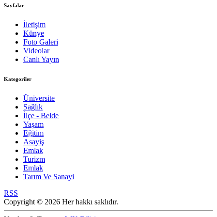
Sayfalar
İletişim
Künye
Foto Galeri
Videolar
Canlı Yayın
Kategoriler
Üniversite
Sağlık
İlçe - Belde
Yaşam
Eğitim
Asayiş
Emlak
Turizm
Emlak
Tarım Ve Sanayi
RSS
Copyright © 2026 Her hakkı saklıdır.