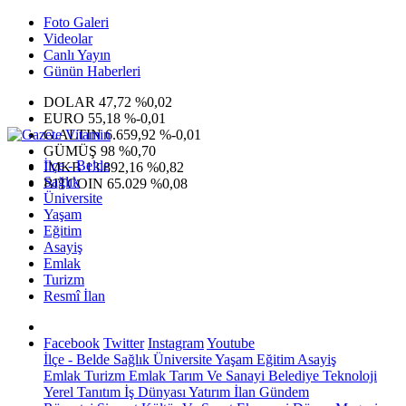
Foto Galeri
Videolar
Canlı Yayın
Günün Haberleri
DOLAR
47,72
%0,02
EURO
55,18
%-0,01
G.ALTIN
6.659,92
%-0,01
GÜMÜŞ
98
%0,70
İlçe - Belde
IMKB
13.892,16
%0,82
Sağlık
BITCOIN
65.029
%0,08
Üniversite
Yaşam
Eğitim
Asayiş
Emlak
Turizm
Resmî İlan
Facebook
Twitter
Instagram
Youtube
İlçe - Belde
Sağlık
Üniversite
Yaşam
Eğitim
Asayiş
Emlak
Turizm
Emlak
Tarım Ve Sanayi
Belediye
Teknoloji
Yerel
Tanıtım
İş Dünyası
Yatırım
İlan
Gündem