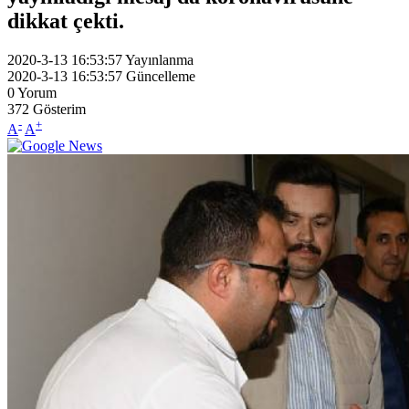
dikkat çekti.
2020-3-13 16:53:57
Yayınlanma
2020-3-13 16:53:57
Güncelleme
0
Yorum
372
Gösterim
-
+
A
A