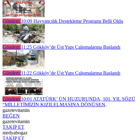
Gündem
10:09
Hayvancılık Destekleme Programı Belli Oldu
Gündem
11:25
Gökköy’de Üst Yapı Çalışmalarına Başlandı
Gündem
11:22
Gökköy’de Üst Yapı Çalışmalarına Başlandı
Gündem
10:01
ATATÜRK’ ÜN HUZURUNDA, 101. YIL SÖZÜ
“MİLLETİMİZİN KIZILELMASINA DÖNÜŞEN,
gazetevitamin
BEĞEN
gazetevitamin
TAKİP ET
medyabogaz
TAKİP ET