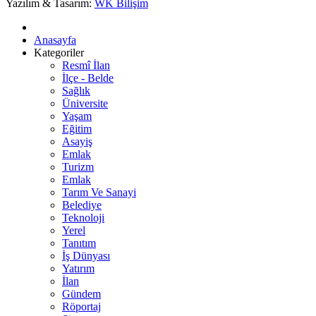
Yazılım & Tasarım:
WK Bilişim
Anasayfa
Kategoriler
Resmî İlan
İlçe - Belde
Sağlık
Üniversite
Yaşam
Eğitim
Asayiş
Emlak
Turizm
Emlak
Tarım Ve Sanayi
Belediye
Teknoloji
Yerel
Tanıtım
İş Dünyası
Yatırım
İlan
Gündem
Röportaj