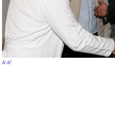
-
+
A
A