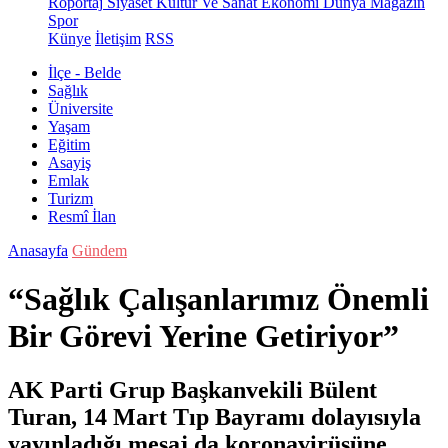
Röportaj
Siyaset
Kültür Ve Sanat
Ekonomi
Dünya
Magazin
Spor
Künye
İletişim
RSS
İlçe - Belde
Sağlık
Üniversite
Yaşam
Eğitim
Asayiş
Emlak
Turizm
Resmî İlan
Anasayfa
Gündem
“Sağlık Çalışanlarımız Önemli
Bir Görevi Yerine Getiriyor”
AK Parti Grup Başkanvekili Bülent
Turan, 14 Mart Tıp Bayramı dolayısıyla
yayınladığı mesaj da koronavirüsüne