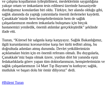
ve çalışma koşullarının iyileştirilmesi, mesleklerinin saygınlığına
yakışır ortam ve imkanların tesis edilmesi üzerinde hassasiyetle
durduğumuz konulardan biri oldu. Türkiye, her alanda olduğu gibi,
sağlık alanında da yaptığı yatırımlarla önemli ilerlemeler kaydetti.
Çanakkale’mizde hem hemşehrilerimizin hem de sağlık
çalışanlarımızın modern imkanlarla buluşması için birçok
hastanemizi yeniledik, önemli atılımlar gerçekleştirdik” şeklinde
ifade etti.
Tuıran, “Küresel bir salgınla karşı karşıyayız. Sağlık Bakanlığımız,
ilgili kurumlarımız koronavirüse karşı her türlü tedbiri almış, bu
doğrultuda adımları atmış durumda. Devlet yetkililerimizin
açıklamaları bizim için en önemli referans olmalı. Bu duygularla,
Çanakkale’miz başta olmak üzere, yurdun dört bir yanında eşsiz
fedakarlıklarla görev yapan tüm doktorlarımızın, hemşirelerimizin ve
sağlık çalışanlarımızın 14 Mart Tıp Bayramı’nı kutluyor; sağlık,
mutluluk ve başarı dolu bir ömür diliyoruz” dedi.
#Bülent Turan