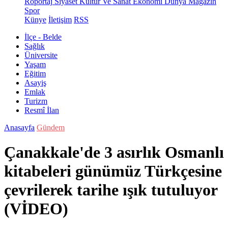
Röportaj
Siyaset
Kültür Ve Sanat
Ekonomi
Dünya
Magazin
Spor
Künye
İletişim
RSS
İlçe - Belde
Sağlık
Üniversite
Yaşam
Eğitim
Asayiş
Emlak
Turizm
Resmî İlan
Anasayfa
Gündem
Çanakkale'de 3 asırlık Osmanlı
kitabeleri günümüz Türkçesine
çevrilerek tarihe ışık tutuluyor
(VİDEO)