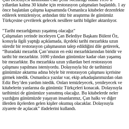
yıllardan kalma 30 kitabe için restorasyon çalışmaları başlatıldı. 1 ay
önce başlatılan çalışma kapsamında Osmanlıca kitabeler dezenfekte
edilerek temizleniyor, ardından titiz bir araştırma ile günümüz
Türkçesine çevrilerek gelecek nesillere tarihi bilgiler aktarılıyor.
"Tarihi mezarlığımızı yaşatmış olacağız"
Çalışmaları yerinde inceleyen Çan Belediye Başkanı Bülent Öz,
konuyla ilgili yaptığı açıklamada, ilçedeki tarihi mezarlıkta uzun
süredir bir restorasyon çalışmasının talep edildiğini dile getirerek,
“Buradaki mezarlık Çan’ımızın en eski mezarlıklarından biridir ve
tarihi bir mezarlıktır. 1690 yılından günümüze kadar olan yaşamış
bir mezarlıktır. Bu mezarlıkta uzun yıllardan beri restorasyon
çalışması yapılması isteniyordu. Dolayısıyla biz de tarihimizi
günümüze aktarma adına böyle bir restorasyon çalışması içerisine
girmek istedik. Osmanlıca yazılar var, ekip arkadaşlarımızdan olan
Ediz Bey’den yardım istedik. Onları temizleyecek, yenileyecek ve
kitabelerin yanlarına da günümüz Türkçeleri konacak. Dolayısıyla
tarihimizi de günümüze yansıtmış olacağız. Bu kitabelerde neler
yazdığını günümüzde yaşayan insanlarımız, Çan halkı ve diğer
illerden ilçelerden gelen kişiler okumuş olacaklar. Dolayısıyla
ziyarete de açılacak” ifadelerini kullandı.