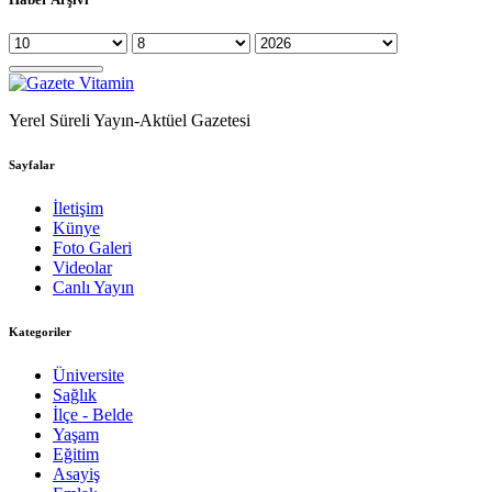
Yerel Süreli Yayın-Aktüel Gazetesi
Sayfalar
İletişim
Künye
Foto Galeri
Videolar
Canlı Yayın
Kategoriler
Üniversite
Sağlık
İlçe - Belde
Yaşam
Eğitim
Asayiş