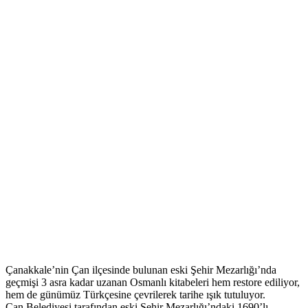
Çanakkale’nin Çan ilçesinde bulunan eski Şehir Mezarlığı’nda
geçmişi 3 asra kadar uzanan Osmanlı kitabeleri hem restore ediliyor,
hem de günümüz Türkçesine çevrilerek tarihe ışık tutuluyor.
Çan Belediyesi tarafından eski Şehir Mezarlığı’ndaki 1690’lı