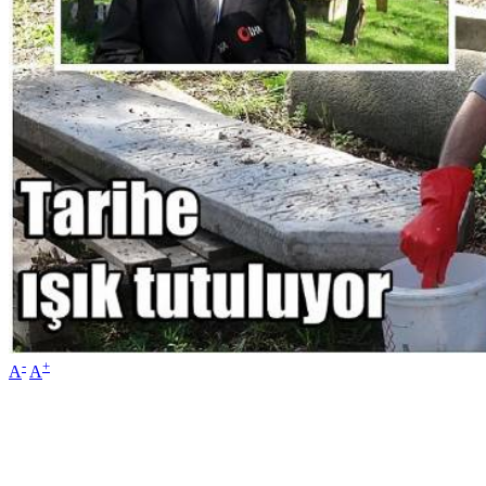
-
+
A
A