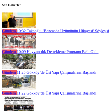
Son Haberler
Gündem
10:32
Takaoğlu ‘Bozcaada Üzümünün Hikayesi’ Söyleşişi
Gündem
10:09
Hayvancılık Destekleme Programı Belli Oldu
Gündem
11:25
Gökköy’de Üst Yapı Çalışmalarına Başlandı
Gündem
11:22
Gökköy’de Üst Yapı Çalışmalarına Başlandı