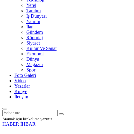
Yerel
Tanıtım
İş Dünyası
Yatırım
İlan
Gündem
Röportaj
Siyaset
Kültür Ve Sanat
Ekonomi
Dünya
Magazin
Spor
Foto Galeri
Video
Yazarlar
Künye
İletişim
Aramak için bir kelime yazınız.
HABER İHBAR