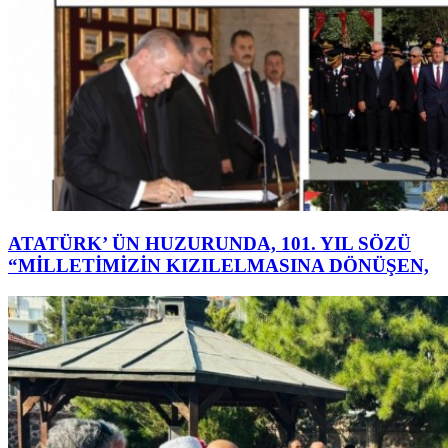
ATATÜRK’ ÜN HUZURUNDA, 101. YIL SÖZÜ
“MİLLETİMİZİN KIZILELMASINA DÖNÜŞEN,