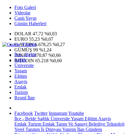
Foto Galeri
Videolar
Canlı Yayın
Günün Haberleri
DOLAR
47,72
%0,03
EURO
55,23
%0,07
G.ALTIN
6.678,25
%0,27
GÜMÜŞ
99
%1,24
İlçe - Belde
IMKB
13.870,87
%0,66
Sağlık
BITCOIN
65.218
%0,60
Üniversite
Yaşam
Eğitim
Asayiş
Emlak
Turizm
Resmî İlan
Facebook
Twitter
Instagram
Youtube
İlçe - Belde
Sağlık
Üniversite
Yaşam
Eğitim
Asayiş
Emlak
Turizm
Emlak
Tarım Ve Sanayi
Belediye
Teknoloji
Yerel
Tanıtım
İş Dünyası
Yatırım
İlan
Gündem