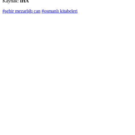
Kaynak:
İHA
#şehir mezarlığı çan
#osmanlı kitabeleri