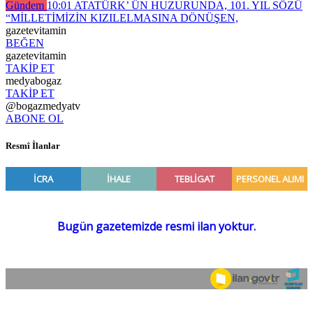
Gündem
10:01
ATATÜRK’ ÜN HUZURUNDA, 101. YIL SÖZÜ
“MİLLETİMİZİN KIZILELMASINA DÖNÜŞEN,
gazetevitamin
BEĞEN
gazetevitamin
TAKİP ET
medyabogaz
TAKİP ET
@bogazmedyatv
ABONE OL
Resmî İlanlar