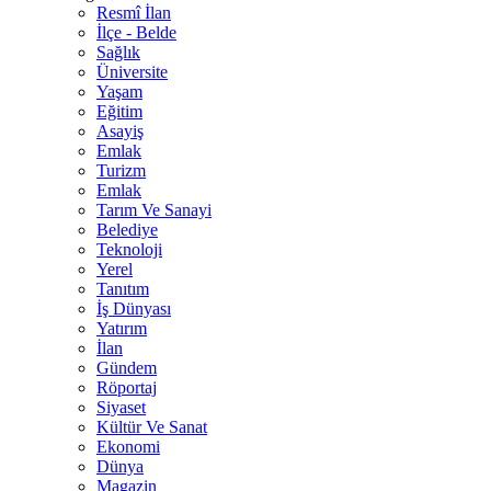
Resmî İlan
İlçe - Belde
Sağlık
Üniversite
Yaşam
Eğitim
Asayiş
Emlak
Turizm
Emlak
Tarım Ve Sanayi
Belediye
Teknoloji
Yerel
Tanıtım
İş Dünyası
Yatırım
İlan
Gündem
Röportaj
Siyaset
Kültür Ve Sanat
Ekonomi
Dünya
Magazin