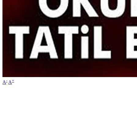
-
+
A
A