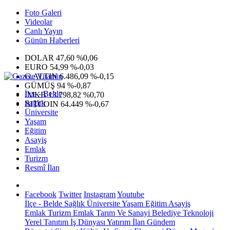
Foto Galeri
Videolar
Canlı Yayın
Günün Haberleri
DOLAR
47,60
%0,06
EURO
54,99
%-0,03
G.ALTIN
6.486,09
%-0,15
GÜMÜŞ
94
%-0,87
İlçe - Belde
IMKB
13.798,82
%0,70
Sağlık
BITCOIN
64.449
%-0,67
Üniversite
Yaşam
Eğitim
Asayiş
Emlak
Turizm
Resmî İlan
Facebook
Twitter
Instagram
Youtube
İlçe - Belde
Sağlık
Üniversite
Yaşam
Eğitim
Asayiş
Emlak
Turizm
Emlak
Tarım Ve Sanayi
Belediye
Teknoloji
Yerel
Tanıtım
İş Dünyası
Yatırım
İlan
Gündem