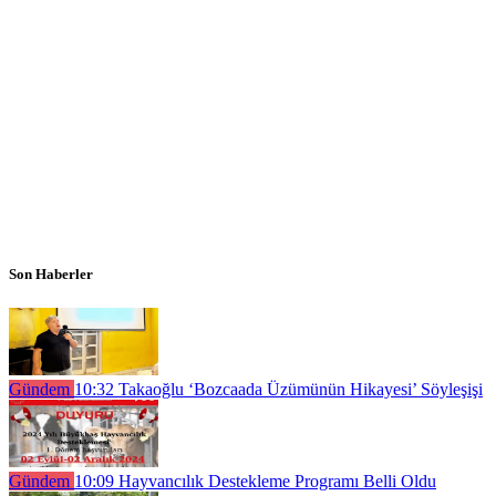
Son Haberler
Gündem
10:32
Takaoğlu ‘Bozcaada Üzümünün Hikayesi’ Söyleşişi
Gündem
10:09
Hayvancılık Destekleme Programı Belli Oldu