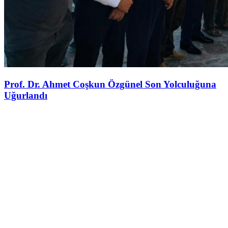
Prof. Dr. Ahmet Coşkun Özgünel Son Yolculuğuna
Uğurlandı