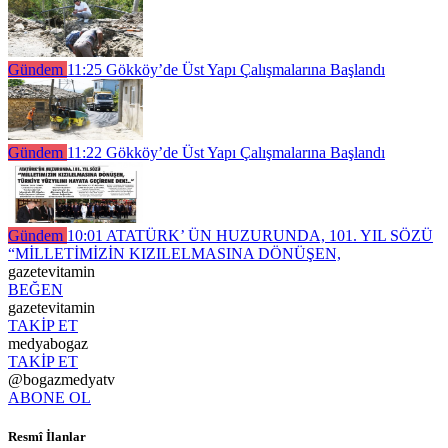
Gündem
11:25
Gökköy’de Üst Yapı Çalışmalarına Başlandı
Gündem
11:22
Gökköy’de Üst Yapı Çalışmalarına Başlandı
Gündem
10:01
ATATÜRK’ ÜN HUZURUNDA, 101. YIL SÖZÜ
“MİLLETİMİZİN KIZILELMASINA DÖNÜŞEN,
gazetevitamin
BEĞEN
gazetevitamin
TAKİP ET
medyabogaz
TAKİP ET
@bogazmedyatv
ABONE OL
Resmî İlanlar