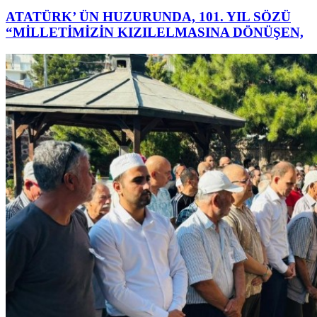
ATATÜRK’ ÜN HUZURUNDA, 101. YIL SÖZÜ
“MİLLETİMİZİN KIZILELMASINA DÖNÜŞEN,