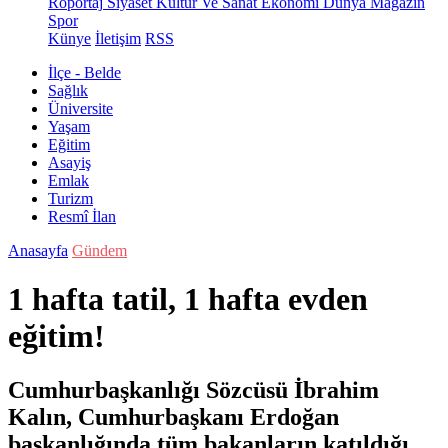
Röportaj
Siyaset
Kültür Ve Sanat
Ekonomi
Dünya
Magazin
Spor
Künye
İletişim
RSS
İlçe - Belde
Sağlık
Üniversite
Yaşam
Eğitim
Asayiş
Emlak
Turizm
Resmî İlan
Anasayfa
Gündem
1 hafta tatil, 1 hafta evden
eğitim!
Cumhurbaşkanlığı Sözcüsü İbrahim
Kalın, Cumhurbaşkanı Erdoğan
başkanlığında tüm bakanların katıldığı