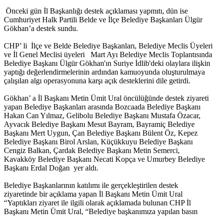
Önceki gün İl Başkanlığı destek açıklaması yapmıtı, dün ise
Cumhuriyet Halk Partili Belde ve İlçe Belediye Başkanları Ülgür
Gökhan’a destek sundu.
CHP’ li İlçe ve Belde Belediye Başkanları, Belediye Meclis Üyeleri
ve İl Genel Meclisi üyeleri Mart Ayı Belediye Meclis Toplantısında
Belediye Başkanı Ülgür Gökhan'ın Suriye İdlib'deki olaylara ilişkin
yaptığı değerlendirmelerinin ardından kamuoyunda oluşturulmaya
çalışılan algı operasyonuna karşı açık desteklerini dile getirdi.
Gökhan’ a İl Başkanı Metin Ümit Ural öncülüğünde destek ziyareti
yapan Belediye Başkanları arasında Bozcaada Belediye Başkanı
Hakan Can Yılmaz, Gelibolu Belediye Başkanı Mustafa Özacar,
Ayvacık Belediye Başkanı Mesut Bayram, Bayramiç Belediye
Başkanı Mert Uygun, Çan Belediye Başkanı Bülent Öz, Kepez
Belediye Başkanı Birol Arslan, Küçükkuyu Belediye Başkanı
Cengiz Balkan, Çardak Belediye Başkanı Metin Semerci,
Kavakköy Belediye Başkanı Necati Kopça ve Umurbey Belediye
Başkanı Erdal Doğan yer aldı.
Belediye Başkanlarının katılımı ile gerçekleştirilen destek
ziyaretinde bir açıklama yapan İl Başkanı Metin Ümit Ural
“Yaptıkları ziyaret ile ilgili olarak açıklamada bulunan CHP İl
Başkanı Metin Ümit Ural, “Belediye başkanımıza yapılan basın