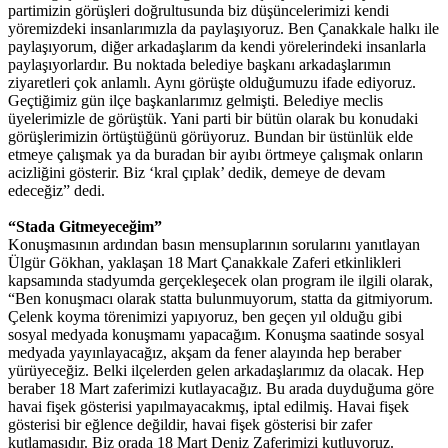
partimizin görüşleri doğrultusunda biz düşüncelerimizi kendi
yöremizdeki insanlarımızla da paylaşıyoruz. Ben Çanakkale halkı ile
paylaşıyorum, diğer arkadaşlarım da kendi yörelerindeki insanlarla
paylaşıyorlardır. Bu noktada belediye başkanı arkadaşlarımın
ziyaretleri çok anlamlı. Aynı görüşte olduğumuzu ifade ediyoruz.
Geçtiğimiz gün ilçe başkanlarımız gelmişti. Belediye meclis
üyelerimizle de görüştük. Yani parti bir bütün olarak bu konudaki
görüşlerimizin örtüştüğünü görüyoruz. Bundan bir üstünlük elde
etmeye çalışmak ya da buradan bir ayıbı örtmeye çalışmak onların
acizliğini gösterir. Biz ‘kral çıplak’ dedik, demeye de devam
edeceğiz” dedi.
“Stada Gitmeyeceğim”
Konuşmasının ardından basın mensuplarının sorularını yanıtlayan
Ülgür Gökhan, yaklaşan 18 Mart Çanakkale Zaferi etkinlikleri
kapsamında stadyumda gerçekleşecek olan program ile ilgili olarak,
“Ben konuşmacı olarak statta bulunmuyorum, statta da gitmiyorum.
Çelenk koyma törenimizi yapıyoruz, ben geçen yıl olduğu gibi
sosyal medyada konuşmamı yapacağım. Konuşma saatinde sosyal
medyada yayınlayacağız, akşam da fener alayında hep beraber
yürüyeceğiz. Belki ilçelerden gelen arkadaşlarımız da olacak. Hep
beraber 18 Mart zaferimizi kutlayacağız. Bu arada duyduğuma göre
havai fişek gösterisi yapılmayacakmış, iptal edilmiş. Havai fişek
gösterisi bir eğlence değildir, havai fişek gösterisi bir zafer
kutlamasıdır. Biz orada 18 Mart Deniz Zaferimizi kutluyoruz.