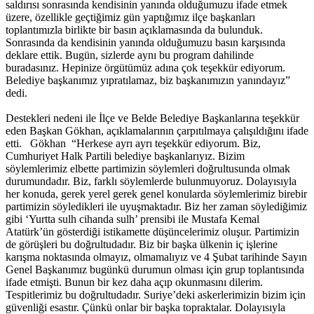
saldırısı sonrasında kendisinin yanında olduğumuzu ifade etmek
üzere, özellikle geçtiğimiz gün yaptığımız ilçe başkanları
toplantımızla birlikte bir basın açıklamasında da bulunduk.
Sonrasında da kendisinin yanında olduğumuzu basın karşısında
deklare ettik. Bugün, sizlerde aynı bu program dahilinde
buradasınız. Hepinize örgütümüz adına çok teşekkür ediyorum.
Belediye başkanımız yıpratılamaz, biz başkanımızın yanındayız”
dedi.
Destekleri nedeni ile İlçe ve Belde Belediye Başkanlarına teşekkür
eden Başkan Gökhan, açıklamalarının çarpıtılmaya çalışıldığını ifade
etti. Gökhan “Herkese ayrı ayrı teşekkür ediyorum. Biz,
Cumhuriyet Halk Partili belediye başkanlarıyız. Bizim
söylemlerimiz elbette partimizin söylemleri doğrultusunda olmak
durumundadır. Biz, farklı söylemlerde bulunmuyoruz. Dolayısıyla
her konuda, gerek yerel gerek genel konularda söylemlerimiz birebir
partimizin söyledikleri ile uyuşmaktadır. Biz her zaman söylediğimiz
gibi ‘Yurtta sulh cihanda sulh’ prensibi ile Mustafa Kemal
Atatürk’ün gösterdiği istikamette düşüncelerimiz oluşur. Partimizin
de görüşleri bu doğrultudadır. Biz bir başka ülkenin iç işlerine
karışma noktasında olmayız, olmamalıyız ve 4 Şubat tarihinde Sayın
Genel Başkanımız bugünkü durumun olması için grup toplantısında
ifade etmişti. Bunun bir kez daha açıp okunmasını dilerim.
Tespitlerimiz bu doğrultudadır. Suriye’deki askerlerimizin bizim için
güvenliği esastır. Çünkü onlar bir başka topraktalar. Dolayısıyla