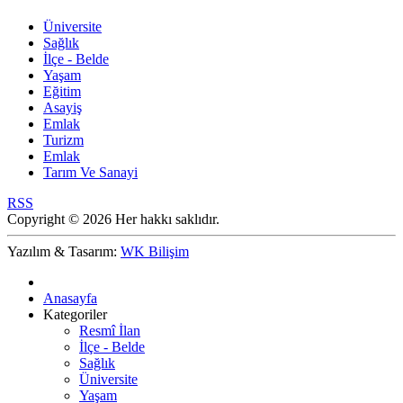
Üniversite
Sağlık
İlçe - Belde
Yaşam
Eğitim
Asayiş
Emlak
Turizm
Emlak
Tarım Ve Sanayi
RSS
Copyright © 2026 Her hakkı saklıdır.
Yazılım & Tasarım:
WK Bilişim
Anasayfa
Kategoriler
Resmî İlan
İlçe - Belde
Sağlık
Üniversite
Yaşam