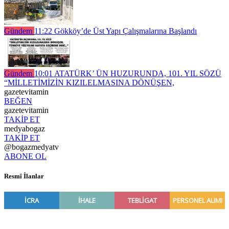
Gündem
11:22
Gökköy’de Üst Yapı Çalışmalarına Başlandı
Gündem
10:01
ATATÜRK’ ÜN HUZURUNDA, 101. YIL SÖZÜ
“MİLLETİMİZİN KIZILELMASINA DÖNÜŞEN,
gazetevitamin
BEĞEN
gazetevitamin
TAKİP ET
medyabogaz
TAKİP ET
@bogazmedyatv
ABONE OL
Resmî İlanlar