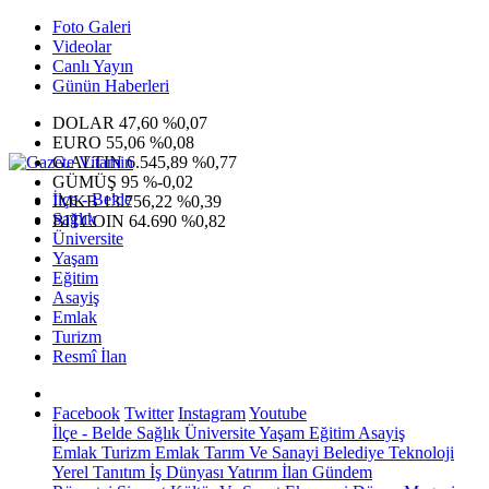
Foto Galeri
Videolar
Canlı Yayın
Günün Haberleri
DOLAR
47,60
%0,07
EURO
55,06
%0,08
G.ALTIN
6.545,89
%0,77
GÜMÜŞ
95
%-0,02
İlçe - Belde
IMKB
13.756,22
%0,39
Sağlık
BITCOIN
64.690
%0,82
Üniversite
Yaşam
Eğitim
Asayiş
Emlak
Turizm
Resmî İlan
Facebook
Twitter
Instagram
Youtube
İlçe - Belde
Sağlık
Üniversite
Yaşam
Eğitim
Asayiş
Emlak
Turizm
Emlak
Tarım Ve Sanayi
Belediye
Teknoloji
Yerel
Tanıtım
İş Dünyası
Yatırım
İlan
Gündem