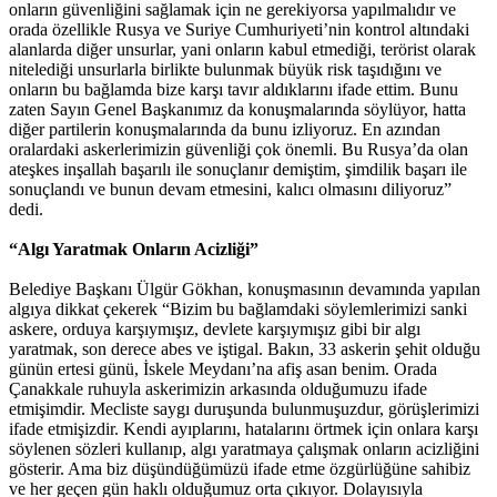
onların güvenliğini sağlamak için ne gerekiyorsa yapılmalıdır ve
orada özellikle Rusya ve Suriye Cumhuriyeti’nin kontrol altındaki
alanlarda diğer unsurlar, yani onların kabul etmediği, terörist olarak
nitelediği unsurlarla birlikte bulunmak büyük risk taşıdığını ve
onların bu bağlamda bize karşı tavır aldıklarını ifade ettim. Bunu
zaten Sayın Genel Başkanımız da konuşmalarında söylüyor, hatta
diğer partilerin konuşmalarında da bunu izliyoruz. En azından
oralardaki askerlerimizin güvenliği çok önemli. Bu Rusya’da olan
ateşkes inşallah başarılı ile sonuçlanır demiştim, şimdilik başarı ile
sonuçlandı ve bunun devam etmesini, kalıcı olmasını diliyoruz”
dedi.
“Algı Yaratmak Onların Acizliği”
Belediye Başkanı Ülgür Gökhan, konuşmasının devamında yapılan
algıya dikkat çekerek “Bizim bu bağlamdaki söylemlerimizi sanki
askere, orduya karşıymışız, devlete karşıymışız gibi bir algı
yaratmak, son derece abes ve iştigal. Bakın, 33 askerin şehit olduğu
günün ertesi günü, İskele Meydanı’na afiş asan benim. Orada
Çanakkale ruhuyla askerimizin arkasında olduğumuzu ifade
etmişimdir. Mecliste saygı duruşunda bulunmuşuzdur, görüşlerimizi
ifade etmişizdir. Kendi ayıplarını, hatalarını örtmek için onlara karşı
söylenen sözleri kullanıp, algı yaratmaya çalışmak onların acizliğini
gösterir. Ama biz düşündüğümüzü ifade etme özgürlüğüne sahibiz
ve her geçen gün haklı olduğumuz orta çıkıyor. Dolayısıyla