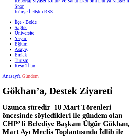
Röportaj
Siyaset
Kültür Ve Sanat
Ekonomi
Dünya
Magazin
Spor
Künye
İletişim
RSS
İlçe - Belde
Sağlık
Üniversite
Yaşam
Eğitim
Asayiş
Emlak
Turizm
Resmî İlan
Anasayfa
Gündem
Gökhan’a, Destek Ziyareti
Uzunca süredir 18 Mart Törenleri
öncesinde söyledikleri ile gündem olan
CHP’ li Belediye Başkanı Ülgür Gökhan,
Mart Ayı Meclis Toplantısında İdlib ile