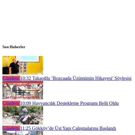
Son Haberler
Gündem
10:32
Takaoğlu ‘Bozcaada Üzümünün Hikayesi’ Söyleşişi
Gündem
10:09
Hayvancılık Destekleme Programı Belli Oldu
Gündem
11:25
Gökköy’de Üst Yapı Çalışmalarına Başlandı