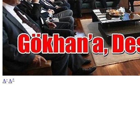
-
+
A
A