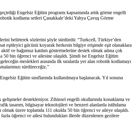
a geçirdiği Engelsiz Eğitim programı kapsamında artık görme engelli
miş robotik kodlama setleri Çanakkale’deki Yahya Çavuş Görme
erini belirterek sözlerini şöyle sürdürdü: “Turkcell, Türkiye’den
t eşitleyici gücünü koyarak herkesin bilgiye erişimde eşit olanaklara
a aktif ve bağımsız katılım göstermelerine destek olmak adına çok
 50 bin öğrenci ve ailesine ulaşıldı. Şimdi ise Engelsiz Eğitim
eleceğin meslekleri arasında ilk sıralarda yer alan robotik kodlamayı
ışmalarımızı sürdüreceğiz.”
Engelsiz Eğitim sınıflarında kullanılmaya başlanacak. Yıl sonuna
ik gelişmeler destekleniyor. Zihinsel engelli okullarında konaklama ve
rafik tasarım, bilgisayar teknolojileri ve benzeri alanlarda istihdama
fı olmak üzere toplamda 111 okulda 50 bin öğrenci ve aileye ulaşıldı.
azla öğrenci ve ailesi bulundukları illerde düzenlenen gezilere