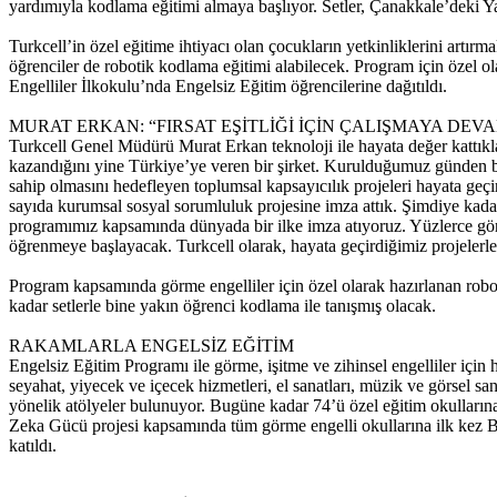
yardımıyla kodlama eğitimi almaya başlıyor. Setler, Çanakkale’deki Y
Turkcell’in özel eğitime ihtiyacı olan çocukların yetkinliklerini art
öğrenciler de robotik kodlama eğitimi alabilecek. Program için özel o
Engelliler İlkokulu’nda Engelsiz Eğitim öğrencilerine dağıtıldı.
MURAT ERKAN: “FIRSAT EŞİTLİĞİ İÇİN ÇALIŞMAYA DEV
Turkcell Genel Müdürü Murat Erkan teknoloji ile hayata değer kattıklar
kazandığını yine Türkiye’ye veren bir şirket. Kurulduğumuz günden bu 
sahip olmasını hedefleyen toplumsal kapsayıcılık projeleri hayata geçi
sayıda kurumsal sosyal sorumluluk projesine imza attık. Şimdiye kadar 
programımız kapsamında dünyada bir ilke imza atıyoruz. Yüzlerce görme
öğrenmeye başlayacak. Turkcell olarak, hayata geçirdiğimiz projelerle ö
Program kapsamında görme engelliler için özel olarak hazırlanan robo
kadar setlerle bine yakın öğrenci kodlama ile tanışmış olacak.
RAKAMLARLA ENGELSİZ EĞİTİM
Engelsiz Eğitim Programı ile görme, işitme ve zihinsel engelliler için 
seyahat, yiyecek ve içecek hizmetleri, el sanatları, müzik ve görsel sana
yönelik atölyeler bulunuyor. Bugüne kadar 74’ü özel eğitim okullarına 
Zeka Gücü projesi kapsamında tüm görme engelli okullarına ilk kez Bra
katıldı.