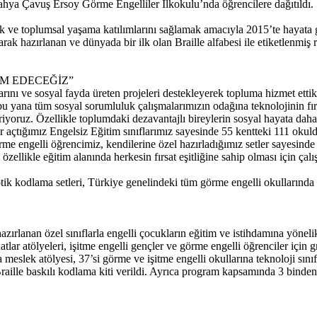
ahya Çavuş Ersoy Görme Engelliler İlkokulu’nda öğrencilere dağıtıldı.
ırmak ve toplumsal yaşama katılımlarını sağlamak amacıyla 2015’te hayat
larak hazırlanan ve dünyada bir ilk olan Braille alfabesi ile etiketlen
AM EDECEĞİZ”
ını ve sosyal fayda üreten projeleri destekleyerek topluma hizmet ettikl
yana tüm sosyal sorumluluk çalışmalarımızın odağına teknolojinin fırsa
riyoruz. Özellikle toplumdaki dezavantajlı bireylerin sosyal hayata dah
açtığımız Engelsiz Eğitim sınıflarımız sayesinde 55 kentteki 111 okulda
 engelli öğrencimiz, kendilerine özel hazırladığımız setler sayesinde g
zellikle eğitim alanında herkesin fırsat eşitliğine sahip olması için çal
tik kodlama setleri, Türkiye genelindeki tüm görme engelli okullarında 
hazırlanan özel sınıflarla engelli çocukların eğitim ve istihdamına yönel
tlar atölyeleri, işitme engelli gençler ve görme engelli öğrenciler için g
meslek atölyesi, 37’si görme ve işitme engelli okullarına teknoloji sını
ille baskılı kodlama kiti verildi. Ayrıca program kapsamında 3 binden f