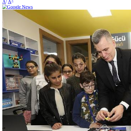
-
+
A
A