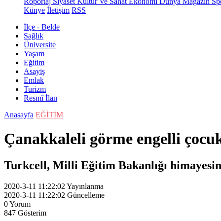
Röportaj
Siyaset
Kültür Ve Sanat
Ekonomi
Dünya
Magazin
Sp
Künye
İletişim
RSS
İlçe - Belde
Sağlık
Üniversite
Yaşam
Eğitim
Asayiş
Emlak
Turizm
Resmî İlan
Anasayfa
EĞİTİM
Çanakkaleli görme engelli çocukl
Turkcell, Milli Eğitim Bakanlığı himayesi
2020-3-11 11:22:02
Yayınlanma
2020-3-11 11:22:02
Güncelleme
0
Yorum
847
Gösterim