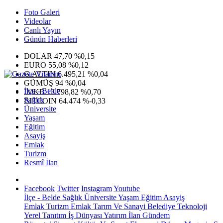
Foto Galeri
Videolar
Canlı Yayın
Günün Haberleri
DOLAR
47,70
%0,15
EURO
55,08
%0,12
G.ALTIN
6.495,21
%0,04
GÜMÜŞ
94
%0,04
İlçe - Belde
IMKB
13.798,82
%0,70
Sağlık
BITCOIN
64.474
%-0,33
Üniversite
Yaşam
Eğitim
Asayiş
Emlak
Turizm
Resmî İlan
Facebook
Twitter
Instagram
Youtube
İlçe - Belde
Sağlık
Üniversite
Yaşam
Eğitim
Asayiş
Emlak
Turizm
Emlak
Tarım Ve Sanayi
Belediye
Teknoloji
Yerel
Tanıtım
İş Dünyası
Yatırım
İlan
Gündem