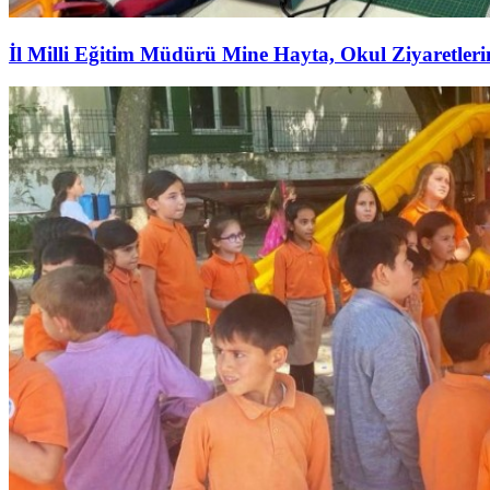
İl Milli Eğitim Müdürü Mine Hayta, Okul Ziyaretler