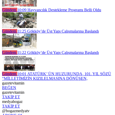
Gündem
10:09
Hayvancılık Destekleme Programı Belli Oldu
Gündem
11:25
Gökköy’de Üst Yapı Çalışmalarına Başlandı
Gündem
11:22
Gökköy’de Üst Yapı Çalışmalarına Başlandı
Gündem
10:01
ATATÜRK’ ÜN HUZURUNDA, 101. YIL SÖZÜ
“MİLLETİMİZİN KIZILELMASINA DÖNÜŞEN,
gazetevitamin
BEĞEN
gazetevitamin
TAKİP ET
medyabogaz
TAKİP ET
@bogazmedyatv