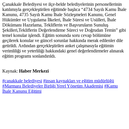
Çanakkale Belediyesi ve ilçe-belde belediyelerinin personellerinin
katılımıyla gerçekleştirilen eğitimde başlıca “4734 Sayılı Kamu İhale
Kanunu, 4735 Sayılı Kamu İhale Sözleşmeleri Kanunu, Genel
Hükümler ve Uygulama İlkeleri, İhale Süresi ve Usülleri, İhale
Dökümanı Hazırlama, Tekliflerin ve Başvuruların Sunuluş
Şekilleri,Tekliflerin Değerlendirme Süreci ve Doğrudan Temin” gibi
temel konular işlendi. Eğitim sonunda soru cevap bölümüne
geçilerek konular ve güncel sorunlar hakkında merak edilenler dile
getirildi. Ardından gerçekleştirilen anket çalışmasıyla eğitimin
verimliliği ve yeterliliği hakkındaki genel değerlendirmeler alınarak
eğitim programı sonlandırıldı.
Kaynak:
Haber Merkezi
#çanakkale belediyesi
#insan kaynakları ve eğitim müdürlüğü
#Marmara Belediyeler Birliği Yerel Yönetim Akademisi
#Kamu
İhale Kanunu Eğitimi