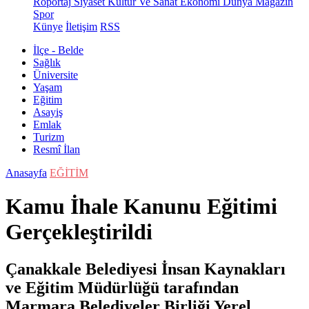
Röportaj
Siyaset
Kültür Ve Sanat
Ekonomi
Dünya
Magazin
Spor
Künye
İletişim
RSS
İlçe - Belde
Sağlık
Üniversite
Yaşam
Eğitim
Asayiş
Emlak
Turizm
Resmî İlan
Anasayfa
EĞİTİM
Kamu İhale Kanunu Eğitimi
Gerçekleştirildi
Çanakkale Belediyesi İnsan Kaynakları
ve Eğitim Müdürlüğü tarafından
Marmara Belediyeler Birliği Yerel