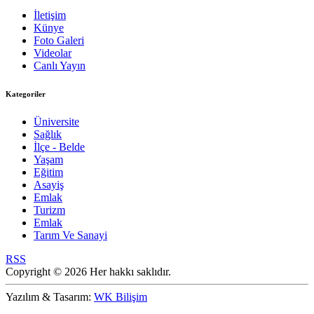
İletişim
Künye
Foto Galeri
Videolar
Canlı Yayın
Kategoriler
Üniversite
Sağlık
İlçe - Belde
Yaşam
Eğitim
Asayiş
Emlak
Turizm
Emlak
Tarım Ve Sanayi
RSS
Copyright © 2026 Her hakkı saklıdır.
Yazılım & Tasarım:
WK Bilişim