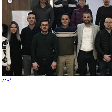
-
+
A
A