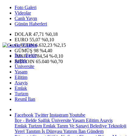
Foto Galeri
Videolar
Canlı Yayın
Günün Haberleri
DOLAR
47,71
%0,18
EURO
55,07
%0,10
G.ALTIN
6.632,23
%2,15
GÜMÜŞ
98
%4,40
İlçe - Belde
IMKB
13.784,54
%-0,10
Sağlık
BITCOIN
65.040
%0,70
Üniversite
Yaşam
Eğitim
Asayiş
Emlak
Turizm
Resmî İlan
Facebook
Twitter
Instagram
Youtube
İlçe - Belde
Sağlık
Üniversite
Yaşam
Eğitim
Asayiş
Emlak
Turizm
Emlak
Tarım Ve Sanayi
Belediye
Teknoloji
Yerel
Tanıtım
İş Dünyası
Yatırım
İlan
Gündem