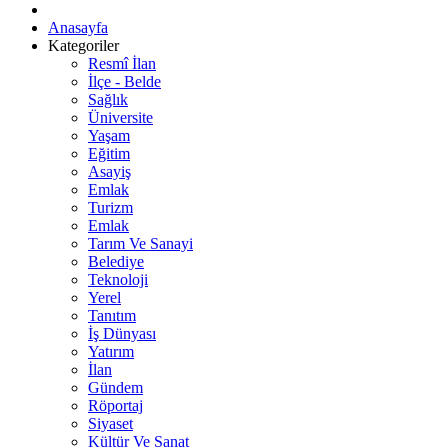
Anasayfa
Kategoriler
Resmî İlan
İlçe - Belde
Sağlık
Üniversite
Yaşam
Eğitim
Asayiş
Emlak
Turizm
Emlak
Tarım Ve Sanayi
Belediye
Teknoloji
Yerel
Tanıtım
İş Dünyası
Yatırım
İlan
Gündem
Röportaj
Siyaset
Kültür Ve Sanat