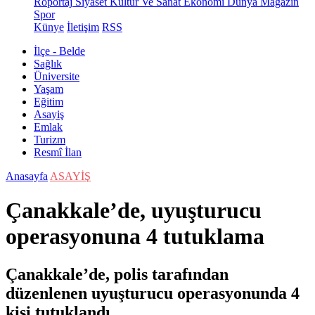
Röportaj
Siyaset
Kültür Ve Sanat
Ekonomi
Dünya
Magazin
Spor
Künye
İletişim
RSS
İlçe - Belde
Sağlık
Üniversite
Yaşam
Eğitim
Asayiş
Emlak
Turizm
Resmî İlan
Anasayfa
ASAYİŞ
Çanakkale’de, uyuşturucu
operasyonuna 4 tutuklama
Çanakkale’de, polis tarafından
düzenlenen uyuşturucu operasyonunda 4
kişi tutuklandı.