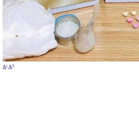
-
+
A
A