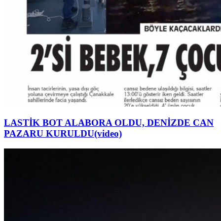
LASTİK BOT ALABORA OLDU, DENİZDE CAN
PAZARU KURULDU(video)