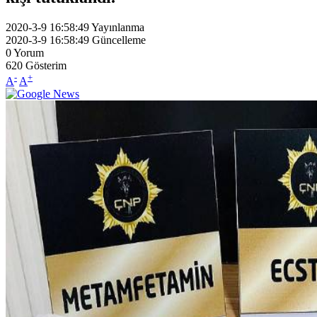
2020-3-9 16:58:49
Yayınlanma
2020-3-9 16:58:49
Güncelleme
0
Yorum
620
Gösterim
-
+
A
A