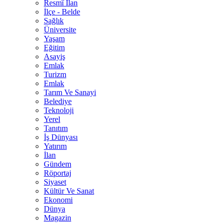
Resmî İlan
İlçe - Belde
Sağlık
Üniversite
Yaşam
Eğitim
Asayiş
Emlak
Turizm
Emlak
Tarım Ve Sanayi
Belediye
Teknoloji
Yerel
Tanıtım
İş Dünyası
Yatırım
İlan
Gündem
Röportaj
Siyaset
Kültür Ve Sanat
Ekonomi
Dünya
Magazin