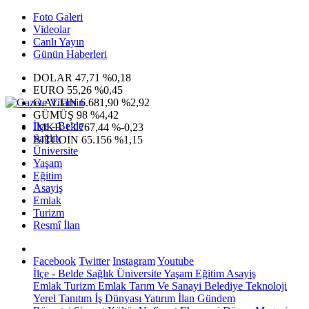
Foto Galeri
Videolar
Canlı Yayın
Günün Haberleri
DOLAR
47,71
%0,18
EURO
55,26
%0,45
G.ALTIN
6.681,90
%2,92
GÜMÜŞ
98
%4,42
İlçe - Belde
IMKB
13.767,44
%-0,23
Sağlık
BITCOIN
65.156
%1,15
Üniversite
Yaşam
Eğitim
Asayiş
Emlak
Turizm
Resmî İlan
Facebook
Twitter
Instagram
Youtube
İlçe - Belde
Sağlık
Üniversite
Yaşam
Eğitim
Asayiş
Emlak
Turizm
Emlak
Tarım Ve Sanayi
Belediye
Teknoloji
Yerel
Tanıtım
İş Dünyası
Yatırım
İlan
Gündem