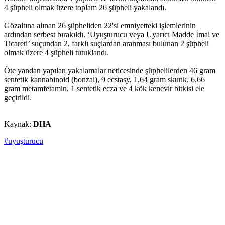
4 şüpheli olmak üzere toplam 26 şüpheli yakalandı.
Gözaltına alınan 26 şüpheliden 22'si emniyetteki işlemlerinin
ardından serbest bırakıldı. ‘Uyuşturucu veya Uyarıcı Madde İmal ve
Ticareti’ suçundan 2, farklı suçlardan aranması bulunan 2 şüpheli
olmak üzere 4 şüpheli tutuklandı.
Öte yandan yapılan yakalamalar neticesinde şüphelilerden 46 gram
sentetik kannabinoid (bonzai), 9 ecstasy, 1,64 gram skunk, 6,66
gram metamfetamin, 1 sentetik ecza ve 4 kök kenevir bitkisi ele
geçirildi.
Kaynak:
DHA
#uyuşturucu