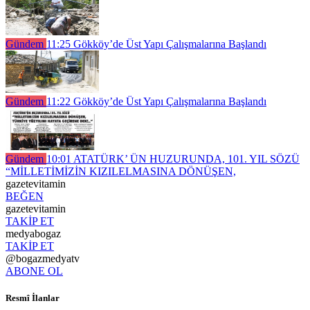
Gündem
11:25
Gökköy’de Üst Yapı Çalışmalarına Başlandı
Gündem
11:22
Gökköy’de Üst Yapı Çalışmalarına Başlandı
Gündem
10:01
ATATÜRK’ ÜN HUZURUNDA, 101. YIL SÖZÜ
“MİLLETİMİZİN KIZILELMASINA DÖNÜŞEN,
gazetevitamin
BEĞEN
gazetevitamin
TAKİP ET
medyabogaz
TAKİP ET
@bogazmedyatv
ABONE OL
Resmî İlanlar