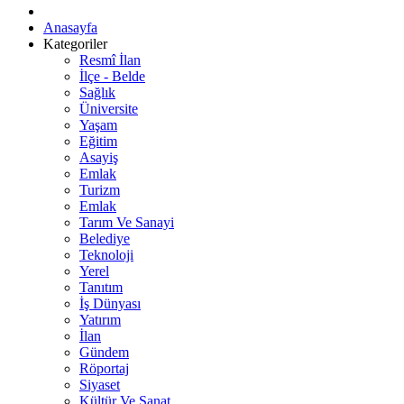
Anasayfa
Kategoriler
Resmî İlan
İlçe - Belde
Sağlık
Üniversite
Yaşam
Eğitim
Asayiş
Emlak
Turizm
Emlak
Tarım Ve Sanayi
Belediye
Teknoloji
Yerel
Tanıtım
İş Dünyası
Yatırım
İlan
Gündem
Röportaj
Siyaset
Kültür Ve Sanat