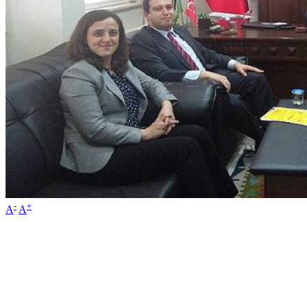
-
+
A
A