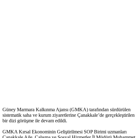
Güney Marmara Kalkınma Ajansı (GMKA) tarafından sürdürülen
sistematik saha ve kurum ziyaretlerine Çanakkale’de gerçekleştirilen
bir dizi görüşme ile devam edildi.
GMKA Kırsal Ekonominin Geliştirilmesi SOP Birimi uzmanları
Çanakkale Aile, Çalışma ve Sosyal Hizmetler İl Müdürü Muhammet