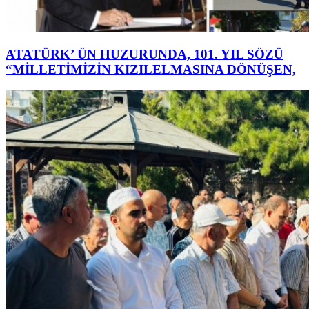
ATATÜRK’ ÜN HUZURUNDA, 101. YIL SÖZÜ
“MİLLETİMİZİN KIZILELMASINA DÖNÜŞEN,