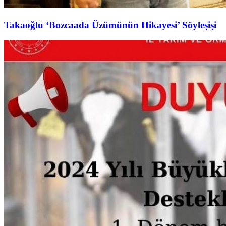
Takaoğlu ‘Bozcaada Üzümünün Hikayesi’ Söyleşişi