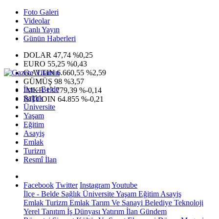
Foto Galeri
Videolar
Canlı Yayın
Günün Haberleri
DOLAR
47,74
%0,25
EURO
55,25
%0,43
G.ALTIN
6.660,55
%2,59
GÜMÜŞ
98
%3,57
İlçe - Belde
IMKB
13.779,39
%-0,14
Sağlık
BITCOIN
64.855
%-0,21
Üniversite
Yaşam
Eğitim
Asayiş
Emlak
Turizm
Resmî İlan
Facebook
Twitter
Instagram
Youtube
İlçe - Belde
Sağlık
Üniversite
Yaşam
Eğitim
Asayiş
Emlak
Turizm
Emlak
Tarım Ve Sanayi
Belediye
Teknoloji
Yerel
Tanıtım
İş Dünyası
Yatırım
İlan
Gündem