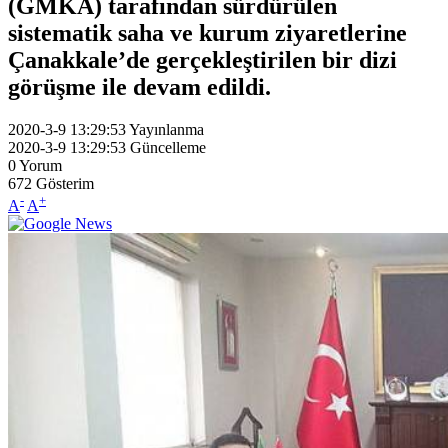
(GMKA) tarafından sürdürülen
sistematik saha ve kurum ziyaretlerine
Çanakkale’de gerçekleştirilen bir dizi
görüşme ile devam edildi.
2020-3-9 13:29:53
Yayınlanma
2020-3-9 13:29:53
Güncelleme
0
Yorum
672
Gösterim
-
+
A
A