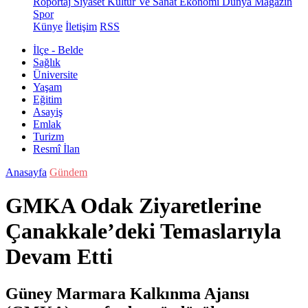
Röportaj
Siyaset
Kültür Ve Sanat
Ekonomi
Dünya
Magazin
Spor
Künye
İletişim
RSS
İlçe - Belde
Sağlık
Üniversite
Yaşam
Eğitim
Asayiş
Emlak
Turizm
Resmî İlan
Anasayfa
Gündem
GMKA Odak Ziyaretlerine
Çanakkale’deki Temaslarıyla
Devam Etti
Güney Marmara Kalkınma Ajansı