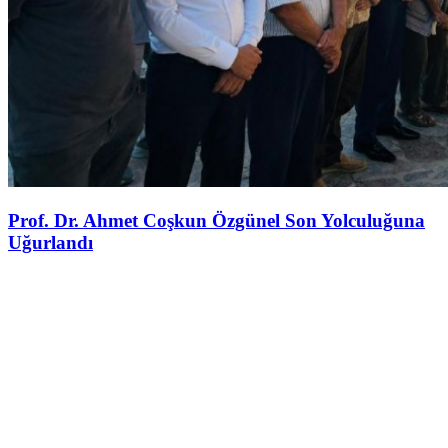
Prof. Dr. Ahmet Coşkun Özgünel Son Yolculuğuna
Uğurlandı