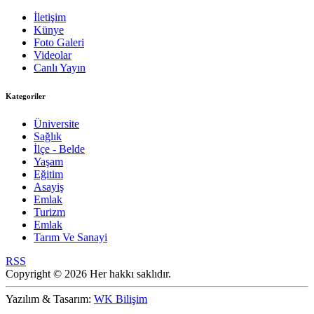
İletişim
Künye
Foto Galeri
Videolar
Canlı Yayın
Kategoriler
Üniversite
Sağlık
İlçe - Belde
Yaşam
Eğitim
Asayiş
Emlak
Turizm
Emlak
Tarım Ve Sanayi
RSS
Copyright © 2026 Her hakkı saklıdır.
Yazılım & Tasarım:
WK Bilişim