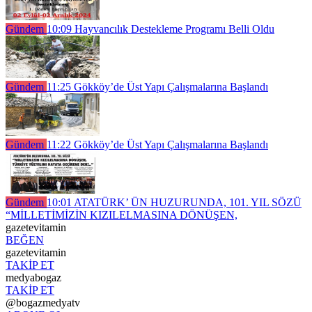
Gündem
10:09
Hayvancılık Destekleme Programı Belli Oldu
Gündem
11:25
Gökköy’de Üst Yapı Çalışmalarına Başlandı
Gündem
11:22
Gökköy’de Üst Yapı Çalışmalarına Başlandı
Gündem
10:01
ATATÜRK’ ÜN HUZURUNDA, 101. YIL SÖZÜ
“MİLLETİMİZİN KIZILELMASINA DÖNÜŞEN,
gazetevitamin
BEĞEN
gazetevitamin
TAKİP ET
medyabogaz
TAKİP ET
@bogazmedyatv