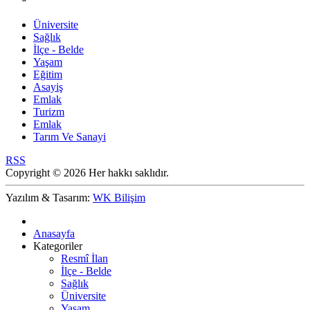
Üniversite
Sağlık
İlçe - Belde
Yaşam
Eğitim
Asayiş
Emlak
Turizm
Emlak
Tarım Ve Sanayi
RSS
Copyright © 2026 Her hakkı saklıdır.
Yazılım & Tasarım:
WK Bilişim
Anasayfa
Kategoriler
Resmî İlan
İlçe - Belde
Sağlık
Üniversite
Yaşam