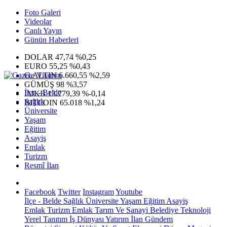
Foto Galeri
Videolar
Canlı Yayın
Günün Haberleri
DOLAR
47,74
%0,25
EURO
55,25
%0,43
G.ALTIN
6.660,55
%2,59
GÜMÜŞ
98
%3,57
İlçe - Belde
IMKB
13.779,39
%-0,14
Sağlık
BITCOIN
65.018
%1,24
Üniversite
Yaşam
Eğitim
Asayiş
Emlak
Turizm
Resmî İlan
Facebook
Twitter
Instagram
Youtube
İlçe - Belde
Sağlık
Üniversite
Yaşam
Eğitim
Asayiş
Emlak
Turizm
Emlak
Tarım Ve Sanayi
Belediye
Teknoloji
Yerel
Tanıtım
İş Dünyası
Yatırım
İlan
Gündem