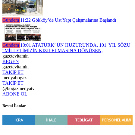
Gündem
11:22
Gökköy’de Üst Yapı Çalışmalarına Başlandı
Gündem
10:01
ATATÜRK’ ÜN HUZURUNDA, 101. YIL SÖZÜ
“MİLLETİMİZİN KIZILELMASINA DÖNÜŞEN,
gazetevitamin
BEĞEN
gazetevitamin
TAKİP ET
medyabogaz
TAKİP ET
@bogazmedyatv
ABONE OL
Resmî İlanlar