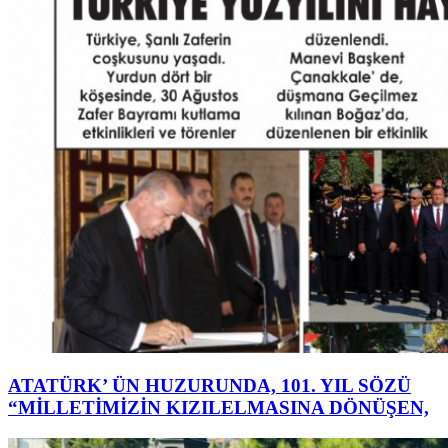
ATATÜRK’ ÜN HUZURUNDA, 101. YIL SÖZÜ
“MİLLETİMİZİN KIZILELMASINA DÖNÜŞEN,