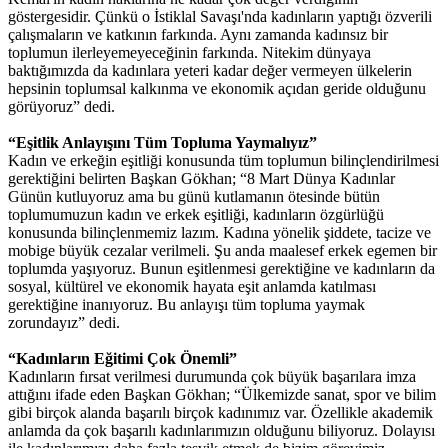
göstergesidir. Çünkü o İstiklal Savaşı'nda kadınların yaptığı özverili
çalışmaların ve katkının farkında. Aynı zamanda kadınsız bir
toplumun ilerleyemeyeceğinin farkında. Nitekim dünyaya
baktığımızda da kadınlara yeteri kadar değer vermeyen ülkelerin
hepsinin toplumsal kalkınma ve ekonomik açıdan geride olduğunu
görüyoruz” dedi.
“Eşitlik Anlayışını Tüm Topluma Yaymalıyız”
Kadın ve erkeğin eşitliği konusunda tüm toplumun bilinçlendirilmesi
gerektiğini belirten Başkan Gökhan; “8 Mart Dünya Kadınlar
Günün kutluyoruz ama bu günü kutlamanın ötesinde bütün
toplumumuzun kadın ve erkek eşitliği, kadınların özgürlüğü
konusunda bilinçlenmemiz lazım. Kadına yönelik şiddete, tacize ve
mobige büyük cezalar verilmeli. Şu anda maalesef erkek egemen bir
toplumda yaşıyoruz. Bunun eşitlenmesi gerektiğine ve kadınların da
sosyal, kültürel ve ekonomik hayata eşit anlamda katılması
gerektiğine inanıyoruz. Bu anlayışı tüm topluma yaymak
zorundayız” dedi.
“Kadınların Eğitimi Çok Önemli”
Kadınların fırsat verilmesi durumunda çok büyük başarılara imza
attığını ifade eden Başkan Gökhan; “Ülkemizde sanat, spor ve bilim
gibi birçok alanda başarılı birçok kadınımız var. Özellikle akademik
anlamda da çok başarılı kadınlarımızın olduğunu biliyoruz. Dolayısı