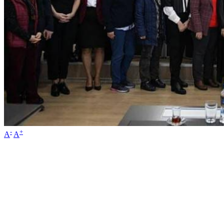
-
+
A
A