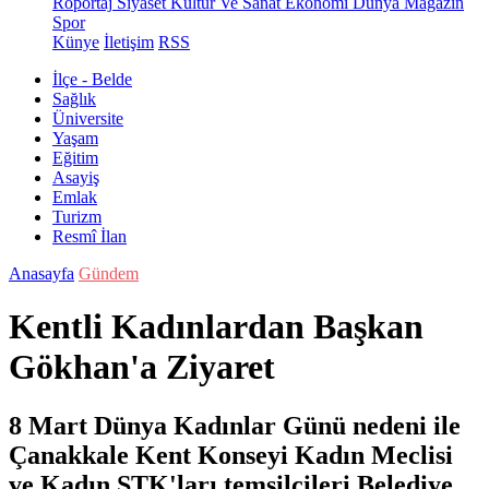
Röportaj
Siyaset
Kültür Ve Sanat
Ekonomi
Dünya
Magazin
Spor
Künye
İletişim
RSS
İlçe - Belde
Sağlık
Üniversite
Yaşam
Eğitim
Asayiş
Emlak
Turizm
Resmî İlan
Anasayfa
Gündem
Kentli Kadınlardan Başkan
Gökhan'a Ziyaret
8 Mart Dünya Kadınlar Günü nedeni ile
Çanakkale Kent Konseyi Kadın Meclisi
ve Kadın STK'ları temsilcileri Belediye