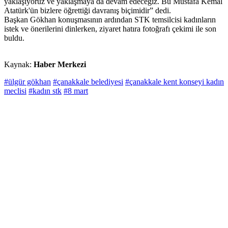
yaklaşıyoruz ve yaklaşmaya da devam edeceğiz. Bu Mustafa Kemal
Atatürk'ün bizlere öğrettiği davranış biçimidir” dedi.
Başkan Gökhan konuşmasının ardından STK temsilcisi kadınların
istek ve önerilerini dinlerken, ziyaret hatıra fotoğrafı çekimi ile son
buldu.
Kaynak:
Haber Merkezi
#ülgür gökhan
#çanakkale belediyesi
#çanakkale kent konseyi kadın
meclisi
#kadın stk
#8 mart