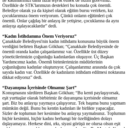
ile kadınlarımızı daha fazla teşvik etmek de bizim görevimiz.
Özellikle de STK'larımızın destekleri bu konuda çok önemli.
Belediye olarak ya da kişisel olarak eğitim bursu verirken, kız
çocuklarımıza önem veriyorum. Çünkü onların eğitimleri çok
önemli. Onlar çağdaş bir anlayış ile yetişirse, çocuklarına da aynı
anlayışı aşılayacaklardır” dedi.
“Kadın İstihdamına Önem Veriyoruz”
Çanakkale Belediyesi'nin kadın istihdamı konusuna büyük önem
verdiğini belirten Başkan Gökhan; “Çanakkale Belediyesinde de
önemli oranda kadın çalışanlarımız var. Özellikle üst düzey
yöneticilerimizin çoğunluğu kadınlardan oluşuyor. Üç Başkan
Yardımcımız kadın. Önemli birimlerimizin müdürlerinin
çoğunluğunu kadınlar oluşturuyor. Çalışanlarımız arasında da çok
sayıda kadın var. Özellikle de kadınların istihdam edilmesi noktasına
dikkat ediyoruz” dedi.
“Dayanışma İçerisinde Olmamız Şart”
Konuşmasını sürdüren Başkan Gökhan; “Bu kenti paylaşıyorsak,
eşit yurttaşlar olarak birbirimiz ile dayanışma içerisinde olmamız
şart. Biz bu anlayışı yaymaya çalışıyoruz. Tek başıma bunu yapmam
mümkün değil. Bunu bu kentin kadınları ile birlikte yapacağız.
Sizler de toplumun her kesimine bu anlayışı yaymalısınız. Toplumun
hiçbir kesimini, hiçbir kadını herhangi bir özelliğinden dolayı
dışlayamayız. Herkese dini, ırkı, siyasi görüşü ne olursa olsun eşit