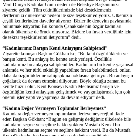
Mart Dünya Kadınlar Günü nedeni ile Belediye Başkanımızı
ziyarete geldik. Tüm etkinliklerimizde bizi desteklemeniz,
dertlerimizi dinlemeniz nedeni ile size teşekkür ediyoruz. Ülkemizin
çeşitli kentlerinden davetler alıyoruz. Bizler ile deneyim paylaşımda
bulunmak istiyorlar. Bu konuda Çanakkale'nin özgür kadınları
olarak ülkemize de örnek oluyoruz. Bizlere bu fırsatı verdiğiniz için
de tekrar teşekkürlerimi iletiyorum” dedi.
“Kadınlarımız Barışın Kenti Anlayışını Sahiplendi”
Ziyarette konuşan Başkan Gökhan ise; “Bu kent özgürlüklerin ve
barışın kenti. Bu anlayış bu kentte artık yerleşti. Özellikle
kadınlarımız bu anlayışı sahiplendiler. Kadınların bu kentte yaşamsal
anlamda ve her türlü etkinliği yapabilme fırsatı bulabilmeleri, onları
daha da özgürlüklerine sahip çıkma noktasına getiriyor. Bu anlayışın
çoğalarak da devam etmesini diliyorum. Böyle olduğu zaman bu
kentte huzur olur. Kent Konseyi Kadın Meclisimiz barışın ve
özgürlüğün kenti anlayışını geliştirmek ve yaygınlaştırmak için çok
önemli işler yaptı ve yapmaya da devam ediyor” dedi.
“Kadına Değer Vermeyen Toplumlar İlerleyemez”
Kadınlara değer vermeyen toplumların ilerleyemeyeceğini ifade
eden Başkan Gökhan; “Bugün en gelişmiş dediğimiz ülkelerde bile
kadınların seçme ve seçilme hakkı yokken Mustafa Kemal bu
ülkenin kadınlarına seçme ve seçilme hakkını verdi. Bu da Mustafa
Kemal'in kadın haklarına ne kadar çok değer verdiğinin