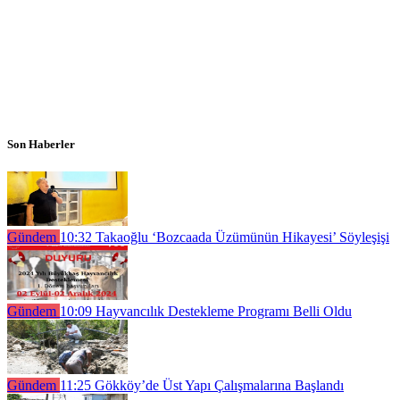
Son Haberler
Gündem
10:32
Takaoğlu ‘Bozcaada Üzümünün Hikayesi’ Söyleşişi
Gündem
10:09
Hayvancılık Destekleme Programı Belli Oldu
Gündem
11:25
Gökköy’de Üst Yapı Çalışmalarına Başlandı