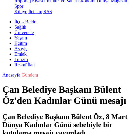
Röportaj
Siyaset
Kültür Ve Sanat
Ekonomi
Dünya
Magazin
Spor
Künye
İletişim
RSS
İlçe - Belde
Sağlık
Üniversite
Yaşam
Eğitim
Asayiş
Emlak
Turizm
Resmî İlan
Anasayfa
Gündem
Çan Belediye Başkanı Bülent
Öz'den Kadınlar Günü mesajı
Çan Belediye Başkanı Bülent Öz, 8 Mart
Dünya Kadınlar Günü sebebiyle bir
kutulama mesajı yayımladı.