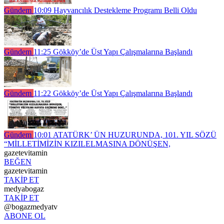
Gündem
10:09
Hayvancılık Destekleme Programı Belli Oldu
Gündem
11:25
Gökköy’de Üst Yapı Çalışmalarına Başlandı
Gündem
11:22
Gökköy’de Üst Yapı Çalışmalarına Başlandı
Gündem
10:01
ATATÜRK’ ÜN HUZURUNDA, 101. YIL SÖZÜ
“MİLLETİMİZİN KIZILELMASINA DÖNÜŞEN,
gazetevitamin
BEĞEN
gazetevitamin
TAKİP ET
medyabogaz
TAKİP ET
@bogazmedyatv
ABONE OL