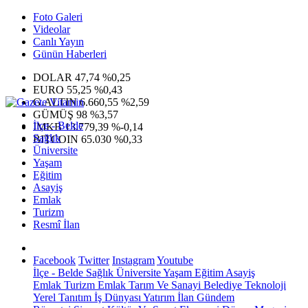
Foto Galeri
Videolar
Canlı Yayın
Günün Haberleri
DOLAR
47,74
%0,25
EURO
55,25
%0,43
G.ALTIN
6.660,55
%2,59
GÜMÜŞ
98
%3,57
İlçe - Belde
IMKB
13.779,39
%-0,14
Sağlık
BITCOIN
65.030
%0,33
Üniversite
Yaşam
Eğitim
Asayiş
Emlak
Turizm
Resmî İlan
Facebook
Twitter
Instagram
Youtube
İlçe - Belde
Sağlık
Üniversite
Yaşam
Eğitim
Asayiş
Emlak
Turizm
Emlak
Tarım Ve Sanayi
Belediye
Teknoloji
Yerel
Tanıtım
İş Dünyası
Yatırım
İlan
Gündem