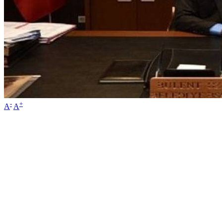
-
+
A
A