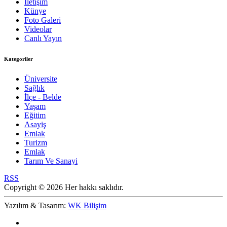
İletişim
Künye
Foto Galeri
Videolar
Canlı Yayın
Kategoriler
Üniversite
Sağlık
İlçe - Belde
Yaşam
Eğitim
Asayiş
Emlak
Turizm
Emlak
Tarım Ve Sanayi
RSS
Copyright © 2026 Her hakkı saklıdır.
Yazılım & Tasarım:
WK Bilişim