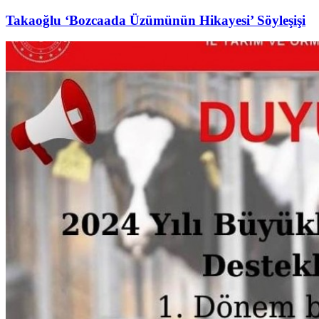
Takaoğlu ‘Bozcaada Üzümünün Hikayesi’ Söyleşişi