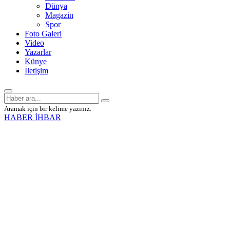
Dünya
Magazin
Spor
Foto Galeri
Video
Yazarlar
Künye
İletişim
Aramak için bir kelime yazınız.
HABER İHBAR