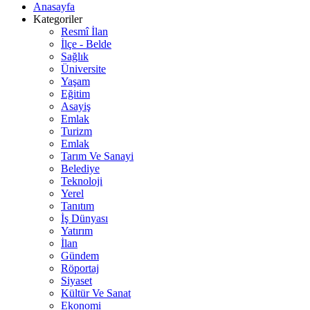
Anasayfa
Kategoriler
Resmî İlan
İlçe - Belde
Sağlık
Üniversite
Yaşam
Eğitim
Asayiş
Emlak
Turizm
Emlak
Tarım Ve Sanayi
Belediye
Teknoloji
Yerel
Tanıtım
İş Dünyası
Yatırım
İlan
Gündem
Röportaj
Siyaset
Kültür Ve Sanat
Ekonomi