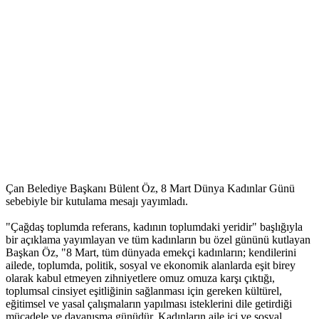
Çan Belediye Başkanı Bülent Öz, 8 Mart Dünya Kadınlar Günü
sebebiyle bir kutulama mesajı yayımladı.
"Çağdaş toplumda referans, kadının toplumdaki yeridir" başlığıyla
bir açıklama yayımlayan ve tüm kadınların bu özel gününü kutlayan
Başkan Öz, "8 Mart, tüm dünyada emekçi kadınların; kendilerini
ailede, toplumda, politik, sosyal ve ekonomik alanlarda eşit birey
olarak kabul etmeyen zihniyetlere omuz omuza karşı çıktığı,
toplumsal cinsiyet eşitliğinin sağlanması için gereken kültürel,
eğitimsel ve yasal çalışmaların yapılması isteklerini dile getirdiği
mücadele ve dayanışma günüdür. Kadınların aile içi ve sosyal