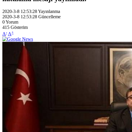
2020-3-8 12:53:28
Yayınlanma
2020-3-8 12:53:28
Güncelleme
0
Yorum
415
Gösterim
-
+
A
A