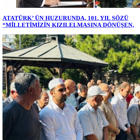
ATATÜRK’ ÜN HUZURUNDA, 101. YIL SÖZÜ
“MİLLETİMİZİN KIZILELMASINA DÖNÜŞEN,