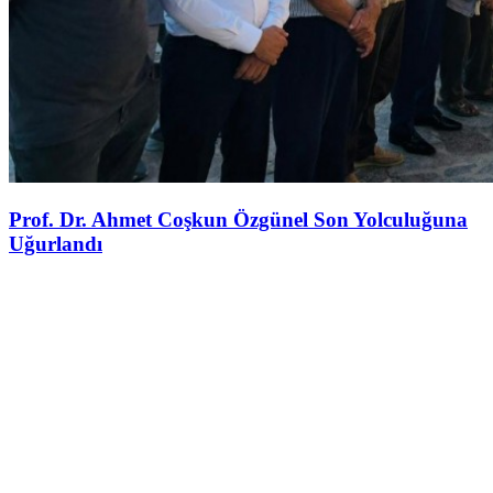
Prof. Dr. Ahmet Coşkun Özgünel Son Yolculuğuna
Uğurlandı